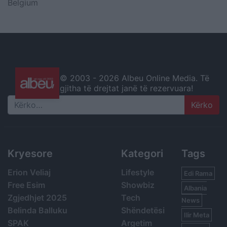
Belgium
© 2003 -
2026 Albeu Online Media. Të
gjitha të drejtat janë të rezervuara!
Search
Kryesore
Kategori
Tags
Erion Veliaj
Lifestyle
Edi Rama
Free Esim
Showbiz
Albania
Zgjedhjet 2025
Tech
News
Belinda Balluku
Shëndetësi
Ilir Meta
SPAK
Argetim