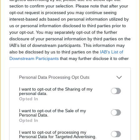
section to confirm your selection. Please note that after your
opt-out request is processed you may continue seeing
interest-based ads based on personal information utilized by
us or personal information disclosed to third parties prior to
your opt-out. You may separately opt-out of the further
disclosure of your personal information by third parties on the
IAB’s list of downstream participants. This information may
also be disclosed by us to third parties on the
IAB’s List of
Downstream Participants
that may further disclose it to other
third parties.
Personal Data Processing Opt Outs
I want to opt-out of the Sharing of my
personal data.
Opted In
I want to opt-out of the Sale of my
Personal Data.
Opted In
Esim for Global
|
Esim for Europe
|
Esim for Caribbean
|
Esim for USA
|
Esim for Italy
|
Esim for Spain
|
Esim
I want to opt-out of processing my
Personal Data for Targeted Advertising.
for Turkey
|
Esim for Germany
|
Esim for Greece
|
Esim