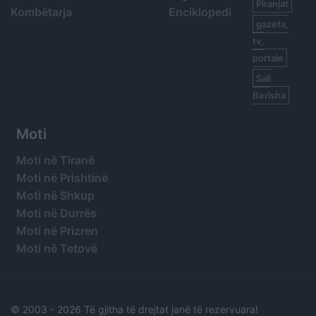
Piranjat
Kombëtarja
Enciklopedi
gazeta,
tv,
portale
Sali
Berisha
Moti
Moti në Tiranë
Moti në Prishtinë
Moti në Shkup
Moti në Durrës
Moti në Prizren
Moti në Tetovë
© 2003 -
2026 Të gjitha të drejtat janë të rezervuara!