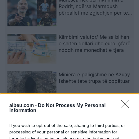
Rodrit, ndërsa Marmoush
përballet me zgjedhjen për të
ardhmen
Këmbimi valutor/ Me sa blihen
e shiten dollari dhe euro, çfarë
ndodh me monedhat e tjera
Miniera e paligjshme në Azuay
fshehte tetë trupa të copëtuar
albeu.com -
Do Not Process My Personal
Information
Ndahet nga jeta në moshën
84-vjeçare Ben Jones, aktori i
“The Dukes of Hazzard
If you wish to opt-out of the sale, sharing to third parties, or
processing of your personal or sensitive information for
targeted advertising by us, please use the below opt-out