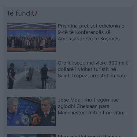
të fundit
Prishtina pret sot edicionin e
9-të të Konferencës së
Ambasadorëve të Kosovës
Orë luksoze me vlerë 300 mijë
dollarë i vidhet turistit në
Saint-Tropez, arrestohen katër
spanjollë
Jose Mourinho tregon pse
zgjodhi Chelsean para
Manchester Unitedit në vitin
2013: “Kisha nevojë të
ndihesha i dashur
Maresca flet për rikthimin e