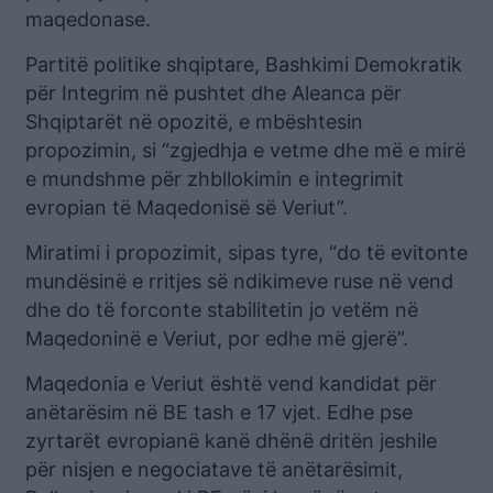
maqedonase.
Partitë politike shqiptare, Bashkimi Demokratik
për Integrim në pushtet dhe Aleanca për
Shqiptarët në opozitë, e mbështesin
propozimin, si “zgjedhja e vetme dhe më e mirë
e mundshme për zhbllokimin e integrimit
evropian të Maqedonisë së Veriut”.
Miratimi i propozimit, sipas tyre, “do të evitonte
mundësinë e rritjes së ndikimeve ruse në vend
dhe do të forconte stabilitetin jo vetëm në
Maqedoninë e Veriut, por edhe më gjerë”.
Maqedonia e Veriut është vend kandidat për
anëtarësim në BE tash e 17 vjet. Edhe pse
zyrtarët evropianë kanë dhënë dritën jeshile
për nisjen e negociatave të anëtarësimit,