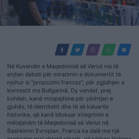
Në Kuvendin e Maqedonisë së Veriut nis të
enjten debati për miratimin e dokumentit të
njohur si “propozimi francez”, për zgjidhjen e
kontestit me Bullgarinë. Dy vendet, prej
kohësh, kanë mospajtime për çështjen e
gjuhës, të identitetit dhe të së kaluarës
historike, që kanë bllokuar integrimin e
mëtejshëm të Maqedonisë së Veriut në
Bashkimin Evropian. Franca ka dalë me një
propozim prej shtatë pikash, që kërkon lëshime