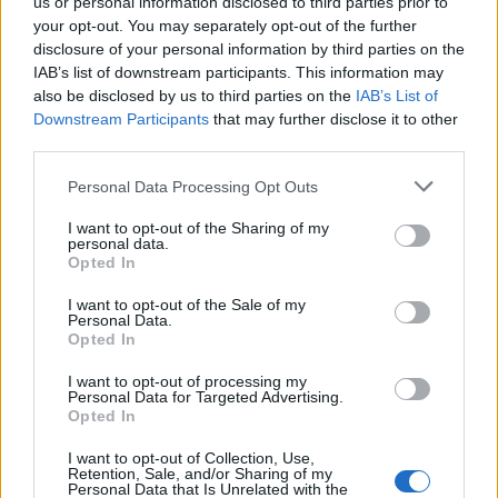
us or personal information disclosed to third parties prior to
your opt-out. You may separately opt-out of the further
disclosure of your personal information by third parties on the
IAB’s list of downstream participants. This information may
also be disclosed by us to third parties on the
IAB’s List of
Downstream Participants
that may further disclose it to other
Propozimi francez shkon
third parties.
nesër në Kuvendin
maqedonas, pritet dhe
Personal Data Processing Opt Outs
fjalimi i Von der Leyen
I want to opt-out of the Sharing of my
personal data.
Opted In
I want to opt-out of the Sale of my
Personal Data.
Opted In
I want to opt-out of processing my
Personal Data for Targeted Advertising.
Opted In
I want to opt-out of Collection, Use,
Retention, Sale, and/or Sharing of my
Personal Data that Is Unrelated with the