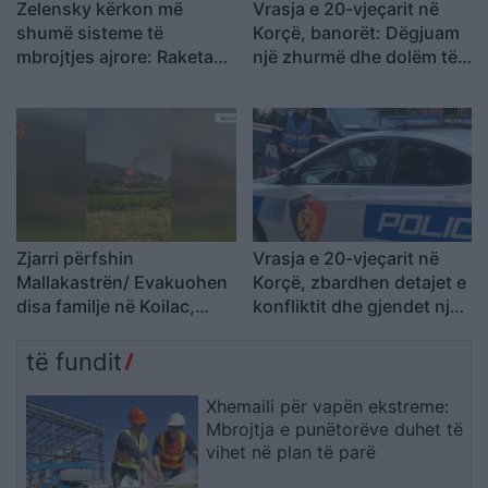
Zelensky kërkon më
Vrasja e 20-vjeçarit në
shumë sisteme të
Korçë, banorët: Dëgjuam
mbrojtjes ajrore: Raketa
një zhurmë dhe dolëm të
që vjen drejt nesh vret
shihnim çfarë kishte
njerëz
ndodhur
Zjarri përfshin
Vrasja e 20-vjeçarit në
Mallakastrën/ Evakuohen
Korçë, zbardhen detajet e
disa familje në Koilac,
konfliktit dhe gjendet një
flakët afrohen pranë
thikë pranë viktimës
banesave
të fundit
Xhemaili për vapën ekstreme:
Mbrojtja e punëtorëve duhet të
vihet në plan të parë