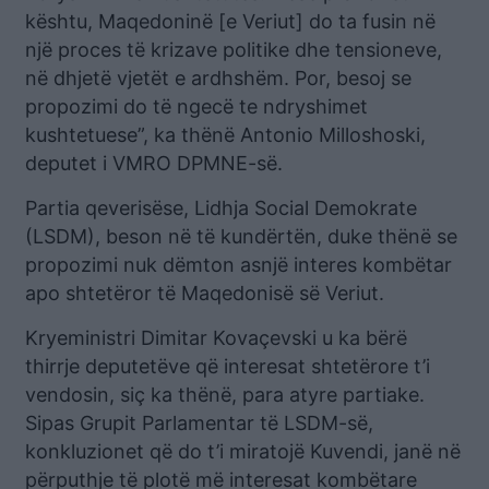
kështu, Maqedoninë [e Veriut] do ta fusin në
një proces të krizave politike dhe tensioneve,
në dhjetë vjetët e ardhshëm. Por, besoj se
propozimi do të ngecë te ndryshimet
kushtetuese”, ka thënë Antonio Milloshoski,
deputet i VMRO DPMNE-së.
Partia qeverisëse, Lidhja Social Demokrate
(LSDM), beson në të kundërtën, duke thënë se
propozimi nuk dëmton asnjë interes kombëtar
apo shtetëror të Maqedonisë së Veriut.
Kryeministri Dimitar Kovaçevski u ka bërë
thirrje deputetëve që interesat shtetërore t’i
vendosin, siç ka thënë, para atyre partiake.
Sipas Grupit Parlamentar të LSDM-së,
konkluzionet që do t’i miratojë Kuvendi, janë në
përputhje të plotë më interesat kombëtare