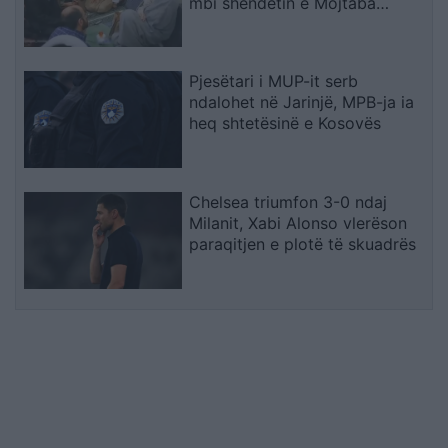
mbi shëndetin e Mojtaba
Khameneit
Pjesëtari i MUP-it serb
ndalohet në Jarinjë, MPB-ja ia
heq shtetësinë e Kosovës
Chelsea triumfon 3-0 ndaj
Milanit, Xabi Alonso vlerëson
paraqitjen e plotë të skuadrës