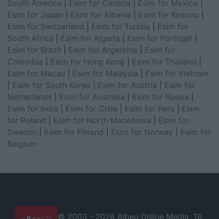
South America
|
Esim for Canada
|
Esim for Mexico
|
Esim for Japan
|
Esim for Albania
|
Esim for Kosovo
|
Esim for Switzerland
|
Esim for Tunisia
|
Esim for
South Africa
|
Esim for Algeria
|
Esim for Portugal
|
Esim for Brazil
|
Esim for Argentina
|
Esim for
Colombia
|
Esim for Hong Kong
|
Esim for Thailand
|
Esim for Macau
|
Esim for Malaysia
|
Esim for Vietnam
|
Esim for South Korea
|
Esim for Austria
|
Esim for
Netherlands
|
Esim for Australia
|
Esim for Russia
|
Esim for India
|
Esim for Chile
|
Esim for Peru
|
Esim
for Poland
|
Esim for North Macedonia
|
Esim for
Sweden
|
Esim for Finland
|
Esim for Norway
|
Esim for
Belgium
© 2003 -
2026 Albeu Online Media. Të