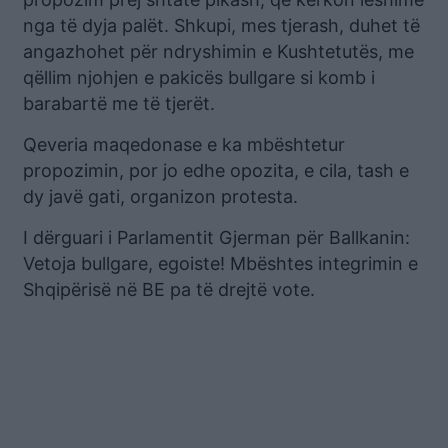
nga të dyja palët. Shkupi, mes tjerash, duhet të
angazhohet për ndryshimin e Kushtetutës, me
qëllim njohjen e pakicës bullgare si komb i
barabartë me të tjerët.
Qeveria maqedonase e ka mbështetur
propozimin, por jo edhe opozita, e cila, tash e
dy javë gati, organizon protesta.
I dërguari i Parlamentit Gjerman për Ballkanin:
Vetoja bullgare, egoiste! Mbështes integrimin e
Shqipërisë në BE pa të drejtë vote.