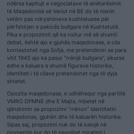
ndërsa kapitujt e negociatave të anëtarësimit
të Maqedonisë së Veriut në BE do të nisnin
vetëm pas ndryshimeve kushtetuese për
përfshirjen e pakicës bullgare në Kushtetutë.
Pika e propozimit që ka nxitur më së shumti
debat, është ajo e gjuhës maqedonase, e cila
kontestohet nga Sofja, me pretendimin se para
vitit 1945 ajo ka pasur “rrënjë bullgare”, sikurse
edhe e kaluara e shumë figurave historike,
identiteti i të cilave pretendohet nga të dyja
shtetet.
Opozita maqedonase, e udhëhequr nga partitë
VMRO DPMNE dhe E Majta, mbetet në
qëndrimin se propozimi “rrënon” identitetin
maqedonas, gjuhën dhe të kaluarën historike.
Sipas saj, propozimi nuk do të kalojë në
momentin kur do të nevojitet miratimi i