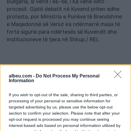
Bullgaria, si vend i BE-së, i ka vënë veto
procesit. Gjatë debatit në Kuvend priten edhe
protesta, por Ministria e Punëve të Brendshme
e Maqedonisë së Veriut ka ndërmarrë masa të
forta sigurie para ndërtesës së Kuvendit dhe
institucioneve të tjera në Shkup./ REL
Lajme të ngjashme:
albeu.com -
Do Not Process My Personal
Information
If you wish to opt-out of the sale, sharing to third parties, or
processing of your personal or sensitive information for
targeted advertising by us, please use the below opt-out
Propozimi francez del në
Propozimi francez, ja kur
Kuvendin e Maqedonisë
do të mblidhet Kuvendi i
section to confirm your selection. Please note that after your
se Veriut, opozita
RMV
opt-out request is processed you may continue seeing
proteston
interest-based ads based on personal information utilized by