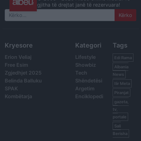
gjitha të drejtat janë të rezervuara!
Search
Kryesore
Kategori
Tags
Erion Veliaj
Lifestyle
Edi Rama
Free Esim
Showbiz
Albania
Zgjedhjet 2025
Tech
News
Belinda Balluku
Shëndetësi
Ilir Meta
SPAK
Argetim
Piranjat
Kombëtarja
Enciklopedi
gazeta,
tv,
portale
Sali
Berisha