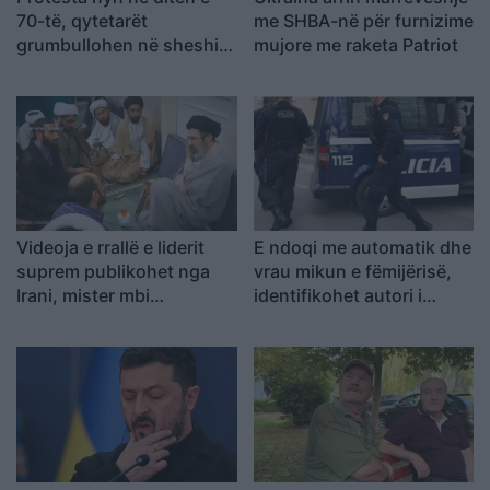
70-të, qytetarët
me SHBA-në për furnizime
grumbullohen në sheshin
mujore me raketa Patriot
“Skënderbej”: Rama, jep
dorëheqjen!
Videoja e rrallë e liderit
E ndoqi me automatik dhe
suprem publikohet nga
vrau mikun e fëmijërisë,
Irani, mister mbi
identifikohet autori i
shëndetin e Mojtaba
dyshuar që është në
Khameneit
kërkim