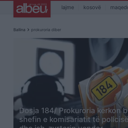
lajme
kosovë
maqed
keyboard_arrow_right
Ballina
prokuroria diber
Dosja 184/ Prokuroria kërkon b
shefin e komisariatit të polici