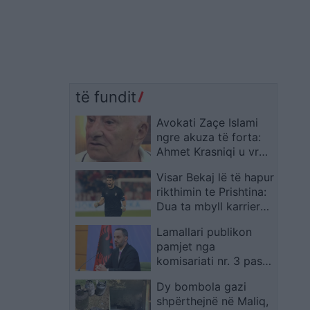
të fundit
Avokati Zaçe Islami
ngre akuza të forta:
Ahmet Krasniqi u vra
nga shërbimi sekret
Visar Bekaj lë të hapur
shqiptar në
rikthimin te Prishtina:
bashkëpunim me PDK-
Dua ta mbyll karrierën
në
atje
Lamallari publikon
pamjet nga
komisariati nr. 3 pas
sulmit dhe e cilëson
Dy bombola gazi
ngjarjen pasojë të
shpërthejnë në Maliq,
dezinformimit