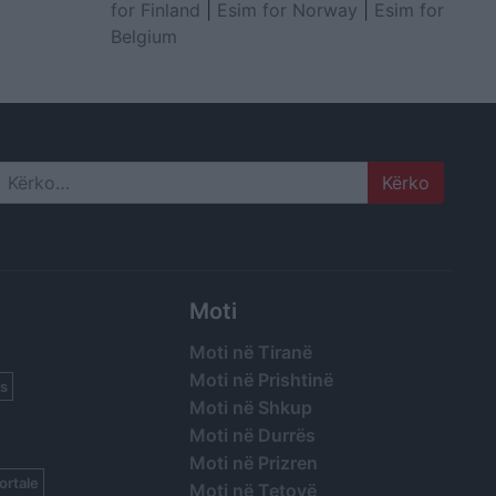
for Finland
|
Esim for Norway
|
Esim for
Belgium
Search
Moti
Moti në Tiranë
Moti në Prishtinë
s
Moti në Shkup
Moti në Durrës
Moti në Prizren
ortale
Moti në Tetovë