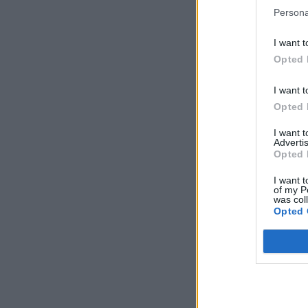
Persona
I want t
Opted 
I want t
Opted 
I want 
Advertis
Opted 
I want t
of my P
was col
Opted 