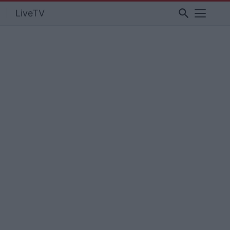
search
LiveTV