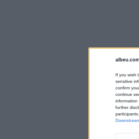
albeu.com
If you wish 
sensitive in
confirm you
continue se
information 
further disc
participants
Downstream 