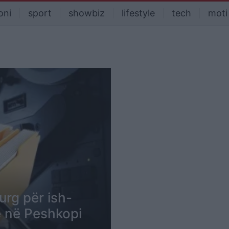
oni
sport
showbiz
lifestyle
tech
moti
urg për ish-
së në Peshkopi