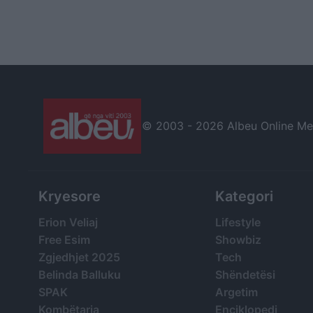
© 2003 -
2026 Albeu Online Medi
Kryesore
Kategori
Erion Veliaj
Lifestyle
Free Esim
Showbiz
Zgjedhjet 2025
Tech
Belinda Balluku
Shëndetësi
SPAK
Argetim
Kombëtarja
Enciklopedi