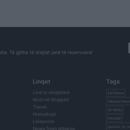
a. Të gjitha të drejtat janë të rezervuara!
Linqet
Tags
Live tv shqiptare
Edi Rama
Moti në Shqipëri
Albania New
Travel
Ilir Meta
Horoskopi
Piranjat
Livescore
gazeta, tv, p
News from Albania