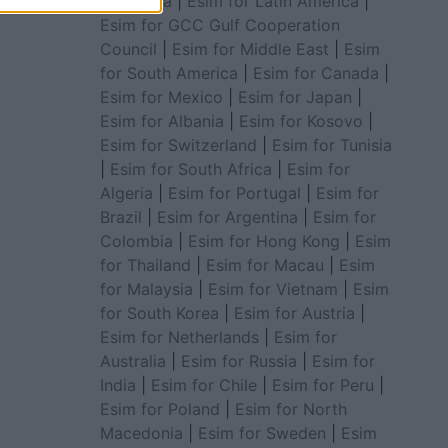
for Africa
|
Esim for Latin America
|
Esim for GCC Gulf Cooperation
Council
|
Esim for Middle East
|
Esim
for South America
|
Esim for Canada
|
Esim for Mexico
|
Esim for Japan
|
Esim for Albania
|
Esim for Kosovo
|
Esim for Switzerland
|
Esim for Tunisia
|
Esim for South Africa
|
Esim for
Algeria
|
Esim for Portugal
|
Esim for
Brazil
|
Esim for Argentina
|
Esim for
Colombia
|
Esim for Hong Kong
|
Esim
for Thailand
|
Esim for Macau
|
Esim
for Malaysia
|
Esim for Vietnam
|
Esim
for South Korea
|
Esim for Austria
|
Esim for Netherlands
|
Esim for
Australia
|
Esim for Russia
|
Esim for
India
|
Esim for Chile
|
Esim for Peru
|
Esim for Poland
|
Esim for North
Macedonia
|
Esim for Sweden
|
Esim