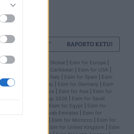
Esim for Global
|
Esim for Europe
|
Esim for Caribbean
|
Esim for USA
|
Esim for Italy
|
Esim for Spain
|
Esim
for Turkey
|
Esim for Germany
|
Esim
for Greece
|
Esim for Asia
|
Esim for
World Cup 2026
|
Esim for Saudi
Arabia
|
Esim for Egypt
|
Esim for
United Arab Emirates
|
Esim for
Balkans
|
Esim for Morocco
|
Esim for
China
|
Esim for United Kingdom
|
Esim