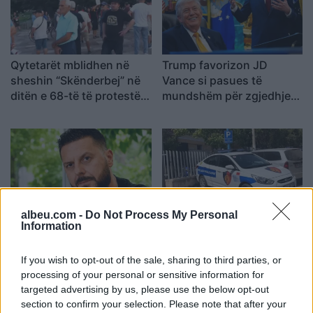
Qytetarët mblidhen në
Trump favorizon JD
sheshin “Skënderbej” në
Vance si pasues të
ditën e 68-të të protestës
mundshëm për zgjedhjet
kundër Ramës, kërkojnë
presidenciale të vitit
largimin e tij
2028, sipas “The
Washington Post
albeu.com -
Do Not Process My Personal
Miri rrëfen si ka ndryshuar
Katër pistoleta Glock u
Information
jeta e familjes së tij pas
gjetën në automjet, i
daljes nga Big Brother
arrestuari në Sarandë: Më
If you wish to opt-out of the sale, sharing to third parties, or
thanë se ishin lodra
processing of your personal or sensitive information for
targeted advertising by us, please use the below opt-out
section to confirm your selection. Please note that after your