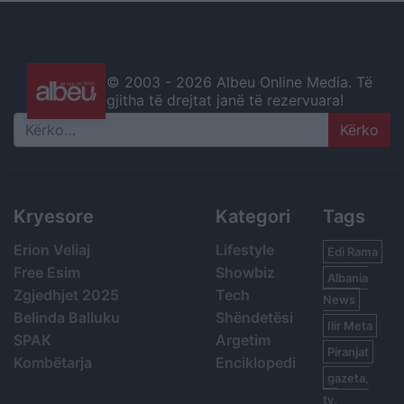
© 2003 -
2026 Albeu Online Media. Të
gjitha të drejtat janë të rezervuara!
Search
Kryesore
Kategori
Tags
Erion Veliaj
Lifestyle
Edi Rama
Free Esim
Showbiz
Albania
Zgjedhjet 2025
Tech
News
Belinda Balluku
Shëndetësi
Ilir Meta
SPAK
Argetim
Piranjat
Kombëtarja
Enciklopedi
gazeta,
tv,