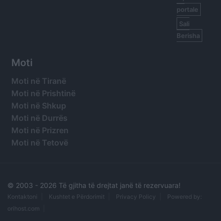
portale
Sali
Berisha
Moti
Moti në Tiranë
Moti në Prishtinë
Moti në Shkup
Moti në Durrës
Moti në Prizren
Moti në Tetovë
© 2003 -
2026 Të gjitha të drejtat janë të rezervuara!
Kontaktoni
Kushtet e Përdorimit
Privacy Policy
Powered by:
orihost.com