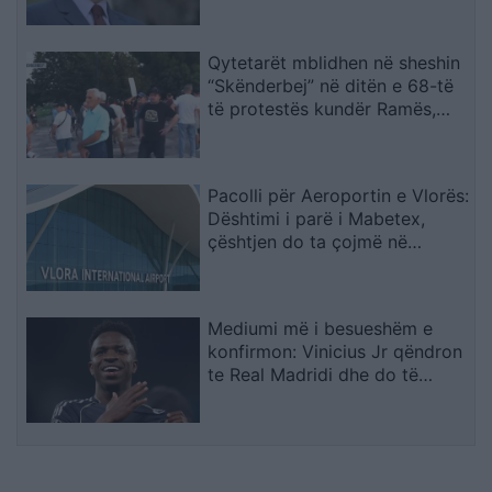
Qytetarët mblidhen në sheshin
“Skënderbej” në ditën e 68-të
të protestës kundër Ramës,
kërkojnë largimin e tij
Pacolli për Aeroportin e Vlorës:
Dështimi i parë i Mabetex,
çështjen do ta çojmë në
arbitrazh dhe drejtësi
Mediumi më i besueshëm e
konfirmon: Vinicius Jr qëndron
te Real Madridi dhe do të
firmosë kontratë
gjashtëvjeçare