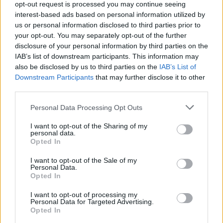
opt-out request is processed you may continue seeing
interest-based ads based on personal information utilized by
us or personal information disclosed to third parties prior to
your opt-out. You may separately opt-out of the further
disclosure of your personal information by third parties on the
Të paktën 38 të vrarë dhe
Shkodër, ndërron jetë në
IAB’s list of downstream participants. This information may
29 të plagosur nga sulmet
spital 49-vjeçarja,
also be disclosed by us to third parties on the
IAB’s List of
e Huthive me raketa dhe
dyshime për konsumimin
Downstream Participants
that may further disclose it to other
dronë kundër ushtrisë së
e një sasie të madhe
third parties.
Jemenit
ilaçesh
Personal Data Processing Opt Outs
I want to opt-out of the Sharing of my
personal data.
Opted In
I want to opt-out of the Sale of my
Analiza: Një shqiptar ka
Trump mohon se SHBA-ja
Personal Data.
Opted In
nevojë për 28 mijë dollarë
ka mungesë municionesh:
në vit për të arritur
Burgime të gjata për
I want to opt-out of processing my
“pragun e lumturisë”
publikuesit e deklaratave
Personal Data for Targeted Advertising.
tradhtare
Opted In
të fundit