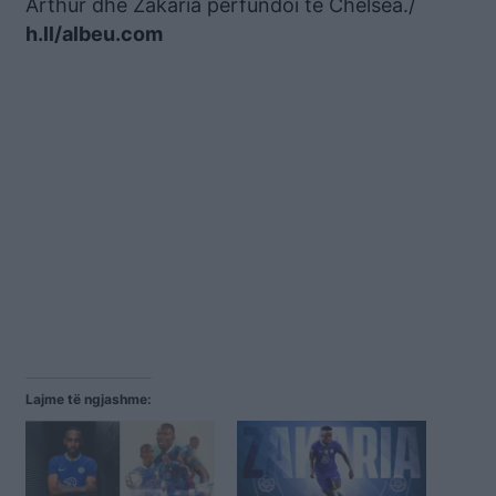
Arthur dhe Zakaria përfundoi te Chelsea./
h.ll/albeu.com
Lajme të ngjashme: