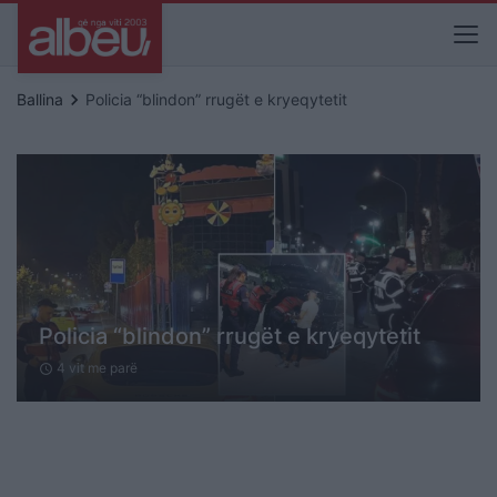
keyboard_arrow_right
Ballina
Policia “blindon” rrugët e kryeqytetit
Policia “blindon” rrugët e kryeqytetit
4 vit me parë
schedule