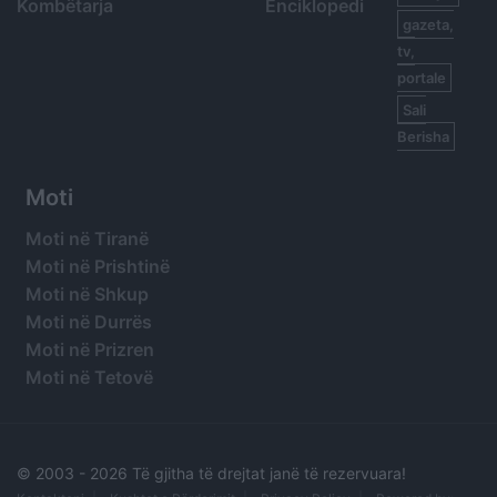
Kombëtarja
Enciklopedi
gazeta,
tv,
portale
Sali
Berisha
Moti
Moti në Tiranë
Moti në Prishtinë
Moti në Shkup
Moti në Durrës
Moti në Prizren
Moti në Tetovë
© 2003 -
2026 Të gjitha të drejtat janë të rezervuara!