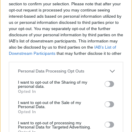
section to confirm your selection. Please note that after your
opt-out request is processed you may continue seeing
interest-based ads based on personal information utilized by
us or personal information disclosed to third parties prior to
your opt-out. You may separately opt-out of the further
disclosure of your personal information by third parties on the
IAB’s list of downstream participants. This information may
also be disclosed by us to third parties on the
IAB’s List of
Downstream Participants
that may further disclose it to other
third parties.
Personal Data Processing Opt Outs
I want to opt-out of the Sharing of my
personal data.
Opted In
I want to opt-out of the Sale of my
Personal Data.
Opted In
Esim for Global
|
Esim for Europe
|
Esim for Caribbean
|
Esim for USA
|
Esim for Italy
|
Esim for Spain
|
Esim
I want to opt-out of processing my
Personal Data for Targeted Advertising.
for Turkey
|
Esim for Germany
|
Esim for Greece
|
Esim
Opted In