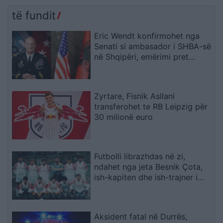
të fundit
Eric Wendt konfirmohet nga
Senati si ambasador i SHBA-së
në Shqipëri, emërimi pret
firmën e Trump
Zyrtare, Fisnik Asllani
transferohet te RB Leipzig për
30 milionë euro
Futbolli librazhdas në zi,
ndahet nga jeta Besnik Çota,
ish-kapiten dhe ish-trajner i
Sopotit
Aksident fatal në Durrës,