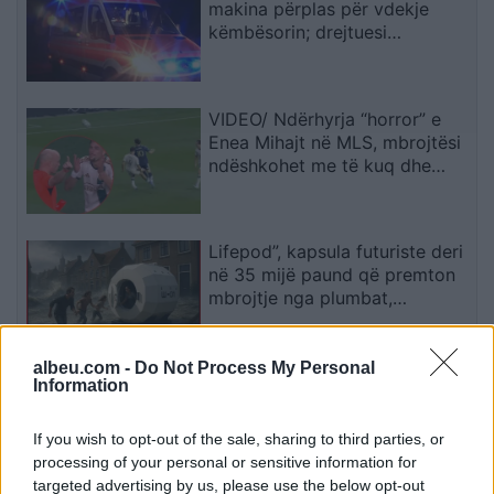
makina përplas për vdekje
këmbësorin; drejtuesi
shoqërohet në polici
VIDEO/ Ndërhyrja “horror” e
Enea Mihajt në MLS, mbrojtësi
ndëshkohet me të kuq dhe
gjobë
Lifepod”, kapsula futuriste deri
në 35 mijë paund që premton
mbrojtje nga plumbat,
bombardimet dhe fatkeqësitë
albeu.com -
Do Not Process My Personal
UBTech nxjerr në treg robotët
Information
humanoidë ultra-realistë për
shoqërim afatgjatë
If you wish to opt-out of the sale, sharing to third parties, or
processing of your personal or sensitive information for
targeted advertising by us, please use the below opt-out