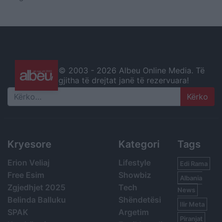
© 2003 -
2026 Albeu Online Media. Të
gjitha të drejtat janë të rezervuara!
Search
Kryesore
Kategori
Tags
Erion Veliaj
Lifestyle
Edi Rama
Free Esim
Showbiz
Albania
Zgjedhjet 2025
Tech
News
Belinda Balluku
Shëndetësi
Ilir Meta
SPAK
Argetim
Piranjat