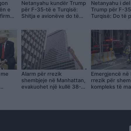
gon
Netanyahu kundër Trump
Netanyahu i del
ën e
për F-35-të e Turqisë:
Trump për F-35
nfirmon
Shitja e avionëve do të
Turqisë: Do të p
te të
prishë ekuilibrin e fuqisë
balanca e forcë
në Lindjen e Mesme
Lindjen e Mesm
n me
Alarm për rrezik
Emergjencë në 
shembjeje në Manhattan,
rrezik për shem
evakuohet një kullë 38-
kompleks të ma
gaboi
katëshe pas dëmtimeve
pranë Grand Ce
strukturore