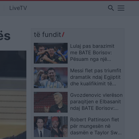
search
LiveTV
ës
të fundit
Lulaj pas barazimit
me BATE Borisov:
Pësuam nga një
gabim në pozicionim,
Messi flet pas triumfit
por kualifikimi mbetet
dramatik ndaj Egjiptit
i hapur
dhe kualifikimit të
Argjentinës
Gvozdenovic vlerëson
paraqitjen e Elbasanit
ndaj BATE Borisov:
Gjithçka mbetet e
Robert Pattinson flet
hapur, është 50-50
për mungesën në
pavarësisht largimit të
dasmën e Taylor Swift
12 lojtarëve
dhe Travis Kelce