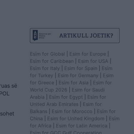
Esim for Global
|
Esim for Europe
|
Esim for Caribbean
|
Esim for USA
|
Esim for Italy
|
Esim for Spain
|
Esim
for Turkey
|
Esim for Germany
|
Esim
for Greece
|
Esim for Asia
|
Esim for
ruas së
World Cup 2026
|
Esim for Saudi
OPOL
Arabia
|
Esim for Egypt
|
Esim for
United Arab Emirates
|
Esim for
Balkans
|
Esim for Morocco
|
Esim for
esohet
China
|
Esim for United Kingdom
|
Esim
for Africa
|
Esim for Latin America
|
Esim for GCC Gulf Cooperation