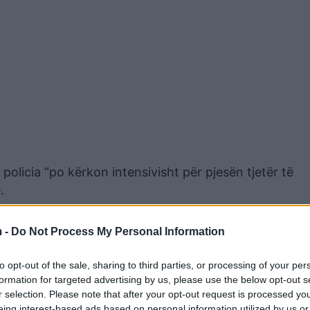
 policia “po kërkon intensivisht për pjesën tjetër të
.
es së veprave penale, vrasje të rëndë, prodhim dhe
 -
Do Not Process My Personal Information
, prodhim, mbajtje dhe trafikim të paligjshëm të arm
 shpërdorim të pozitës zyrtare.
to opt-out of the sale, sharing to third parties, or processing of your per
formation for targeted advertising by us, please use the below opt-out s
n, u arrestua edhe avokati i tij, Dejan Lazareviç dhe 
r selection. Please note that after your opt-out request is processed y
eing interest-based ads based on personal information utilized by us or