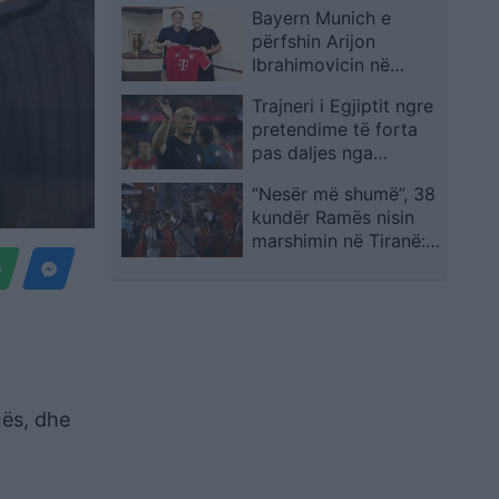
Bayern Munich e
përfshin Arijon
Ibrahimovicin në
ekipin e parë,
Trajneri i Egjiptit ngre
Kompany vendos për
pretendime të forta
sezonin e ri
pas daljes nga
Botërori përballë
“Nesër më shumë”, 38
Argjentinës
kundër Ramës nisin
marshimin në Tiranë:
“Ju erdhi fundi”
nës, dhe