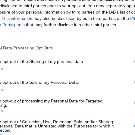
disclosed to third parties prior to your opt-out. You may separately opt-
igurave kryesore në çështje penale si bosi famëkeq Ve
losure of your personal information by third parties on the IAB’s list of
. This information may also be disclosed by us to third parties on the
IA
Participants
that may further disclose it to other third parties.
 dhjetëra policë.
e në pesë telefona, dy telefona satelitorë dhe një me
 ishte i njohur në mesin e bandave të krimit të organi
l Data Processing Opt Outs
o opt-out of the Sharing of my personal data.
 një nga baronët më të mëdhenj të drogës në Ballkan, u
In
ën e 5.7 ton kokainë nga Amerika e Jugut në Evropë.
o opt-out of the Sale of my Personal Data.
dhe çështja u kthye në gjykatën e apelit.
In
 dhe u la në arrest shtëpie.
to opt-out of processing my Personal Data for Targeted
ing.
 edhe në Kroaci, ku Ministria e Brendshme tha se në
In
t të Organizuar, USKOK, arrestoi dhjetë persona të 
o opt-out of Collection, Use, Retention, Sale, and/or Sharing
ë ton e gjysmë kokainë nga Amerika e Jugut.
ersonal Data that Is Unrelated with the Purposes for which it
lected.