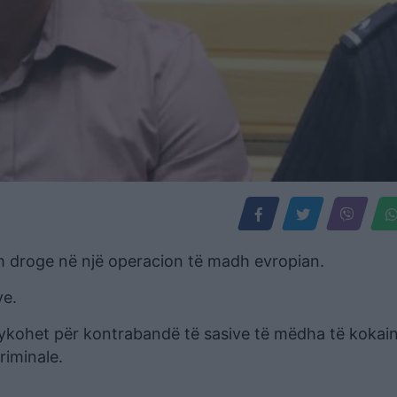
m droge në një operacion të madh evropian.
ve.
 gjykohet për kontrabandë të sasive të mëdha të kokai
riminale.