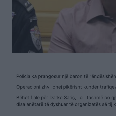
Policia ka prangosur një baron të rëndësishë
Operacioni zhvillohej pikërisht kundër trafiqe
Bëhet fjalë për Darko Sariç, i cili tashmë po
disa anëtarë të dyshuar të organizatës së tij k