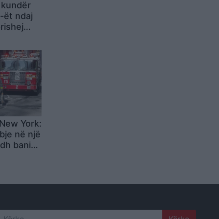
 kundër
-ët ndaj
rishej
s në
e
New York:
bje në një
dh banimi
ntral