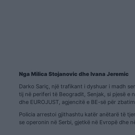
Nga Milica Stojanovic dhe Ivana Jeremic
Darko Sariç, një trafikant i dyshuar i madh se
tij në periferi të Beogradit, Senjak, si pjes
dhe EUROJUST, agjencitë e BE-së për zbatimin
Policia arrestoi gjithashtu katër anëtarë të tj
se operonin në Serbi, gjetkë në Evropë dhe n