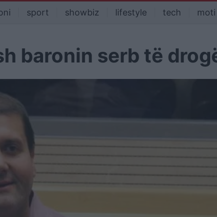
oni
sport
showbiz
lifestyle
tech
moti
ish baronin serb të drog