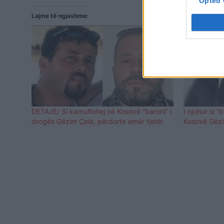
Opted 
Lajme të ngjashme:
DETAJE/ Si kamuflohej në Kosovë “baroni” i
I njohur si “
drogës Gëzim Çela, përdorte emër tjetër
Kosovë Gëz