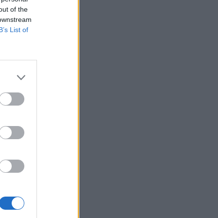
Belgium
out of the
ljko
 downstream
B’s List of
zuar dhe
 dënua
 Por
cilët