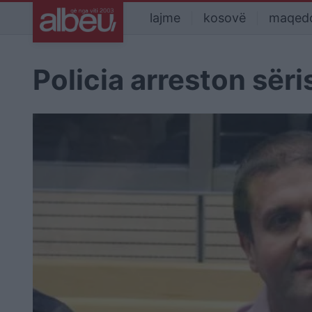
lajme
kosovë
maqed
Policia arreston sër