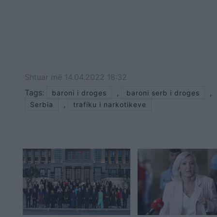
Shtuar
më
14.04.2022 18:32
Tags:
,
,
baroni i droges
baroni serb i droges
,
Serbia
trafiku i narkotikeve