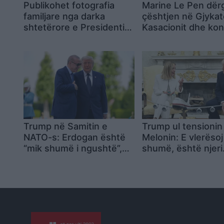
Publikohet fotografia
Marine Le Pen dër
familjare nga darka
çështjen në Gjykat
shtetërore e Presidentit
Kasacionit dhe ko
Erdogan me drejtuesit e
garën për presiden
NATO-s
Francës në 2027
Trump në Samitin e
Trump ul tensioni
NATO-s: Erdogan është
Melonin: E vlerësoj
“mik shumë i ngushtë”,
shumë, është njeri
SHBA sinjalizon heqjen e
shumë i mirë, por 
sanksioneve ndaj Turqisë
dhe hapje për F-35