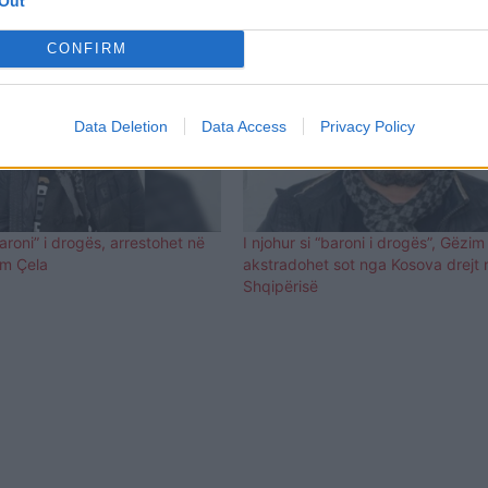
Out
CONFIRM
Data Deletion
Data Access
Privacy Policy
baroni” i drogës, arrestohet në
I njohur si “baroni i drogës”, Gëzim
im Çela
akstradohet sot nga Kosova drejt 
Shqipërisë