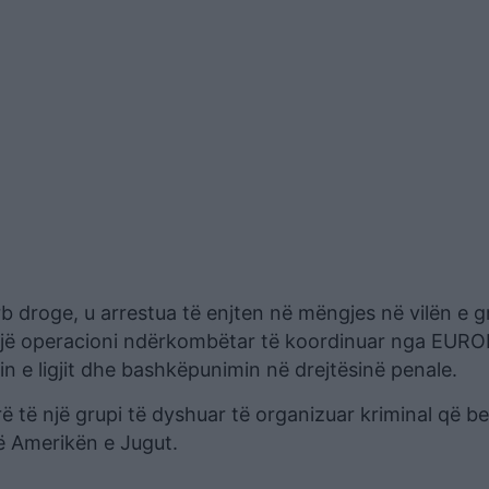
rb droge, u arrestua të enjten në mëngjes në vilën e g
ë e një operacioni ndërkombëtar të koordinuar nga EUR
 e ligjit dhe bashkëpunimin në drejtësinë penale.
erë të një grupi të dyshuar të organizuar kriminal që b
ë Amerikën e Jugut.