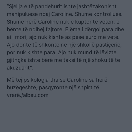
“Sjellja e të pandehurit ishte jashtëzakonisht
manipuluese ndaj Caroline. Shumë kontrollues.
Shumë herë Caroline nuk e kuptonte veten, e
bënte të ndihej fajtore. E ëma i dërgoi para dhe
ai i mori, ajo nuk kishte as pesë euro me vete.
Ajo donte të shkonte në një shkollë pastiçerie,
por nuk kishte para. Ajo nuk mund të lëvizte,
gjithçka ishte bërë me taksi të një shoku të të
akuzuarit”.
Më tej psikologia tha se Caroline sa herë
buzëqeshte, pasqyronte një shpirt të
vrarë./albeu.com