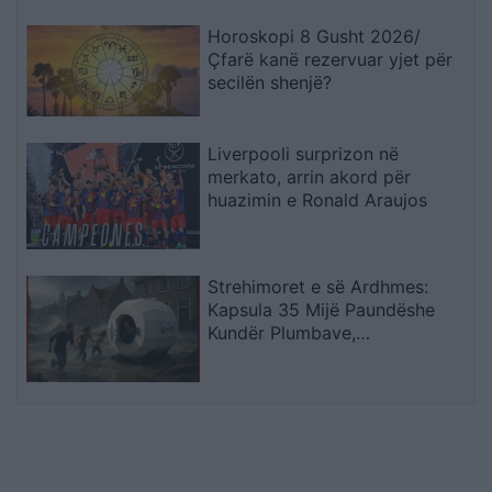
Horoskopi 8 Gusht 2026/
Çfarë kanë rezervuar yjet për
secilën shenjë?
Liverpooli surprizon në
merkato, arrin akord për
huazimin e Ronald Araujos
Strehimoret e së Ardhmes:
Kapsula 35 Mijë Paundëshe
Kundër Plumbave,
Shpërthimeve dhe Fatkeqësive
Natyrore