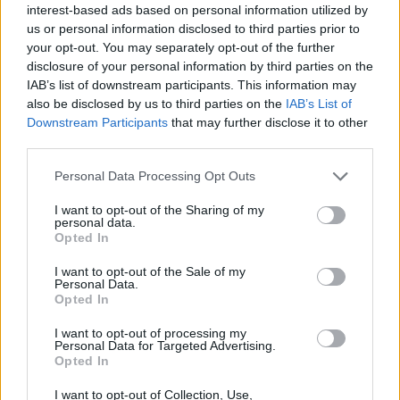
interest-based ads based on personal information utilized by
us or personal information disclosed to third parties prior to
your opt-out. You may separately opt-out of the further
SHBA planifikon paketë
Zelensky në Beograd për
disclosure of your personal information by third parties on the
prej 1 miliard dollarësh për
takimin me Vuçiçin: Kievi
IAB’s list of downstream participants. This information may
Kolumbinë pas zgjedhjes
synon ta largojë Serbinë
also be disclosed by us to third parties on the
IAB’s List of
së Abelardo de la
nga kampi rus
Downstream Participants
that may further disclose it to other
Esprielës
third parties.
Personal Data Processing Opt Outs
I want to opt-out of the Sharing of my
personal data.
Opted In
Video/ Kamioni e përplas
SHBA: Bisedimet Oman-
I want to opt-out of the Sale of my
Personal Data.
dhe e tërheq zvarrë 12-
Iran po avancojnë,
Opted In
vjeçarin që po kthehej nga
marrëveshja për lundrimin
shkolla, i mituri shpëton
në Hormuz pritet së
I want to opt-out of processing my
mrekullisht
shpejti
Personal Data for Targeted Advertising.
Opted In
I want to opt-out of Collection, Use,