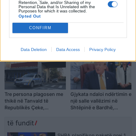
Retention, Sale, and/or Sharing of my
Personal Data that Is Unrelated with the
Purposes for which it was collected.
Opted Out
Përplasje për emigrantët
Goditjet ruse me dronë
CONFIRM
në Ceuta, Spanja rikthen
dhe bomba në Ukrainë
kontrollet kufitare ndaj
lënë dy të vdekur dhe
udhëtarëve nga Italia
gjashtë të plagosur
Data Deletion
Data Access
Privacy Policy
Tre persona plagosen me
Gjykata ndaloi ndërtimin e
thikë në Tanvald të
një salle vallëzimi në
Republikës Çeke,
Shtëpinë e Bardhë,
arrestohet autori
reagon Trump: Do ta
çojmë çështjen në
të fundit
Gjykatën e Lartë
SHBA planifikon paketë prej 1