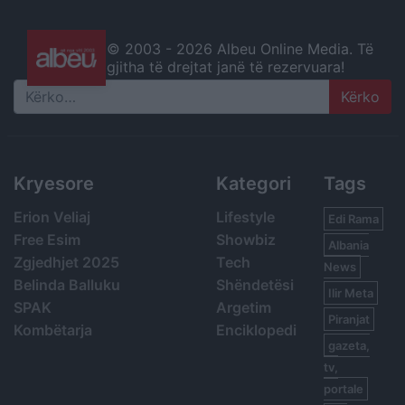
© 2003 -
2026 Albeu Online Media. Të
gjitha të drejtat janë të rezervuara!
Search
Kryesore
Kategori
Tags
Erion Veliaj
Lifestyle
Edi Rama
Free Esim
Showbiz
Albania
Zgjedhjet 2025
Tech
News
Belinda Balluku
Shëndetësi
Ilir Meta
SPAK
Argetim
Piranjat
Kombëtarja
Enciklopedi
gazeta,
tv,
portale