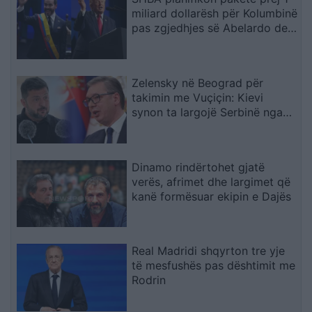
miliard dollarësh për Kolumbinë
pas zgjedhjes së Abelardo de
la Esprielës
Zelensky në Beograd për
takimin me Vuçiçin: Kievi
synon ta largojë Serbinë nga
kampi rus
Dinamo rindërtohet gjatë
verës, afrimet dhe largimet që
kanë formësuar ekipin e Dajës
Real Madridi shqyrton tre yje
të mesfushës pas dështimit me
Rodrin