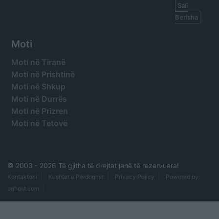
Sali
Berisha
Moti
Moti në Tiranë
Moti në Prishtinë
Moti në Shkup
Moti në Durrës
Moti në Prizren
Moti në Tetovë
© 2003 -
2026 Të gjitha të drejtat janë të rezervuara!
Kontaktoni
Kushtet e Përdorimit
Privacy Policy
Powered by:
orihost.com