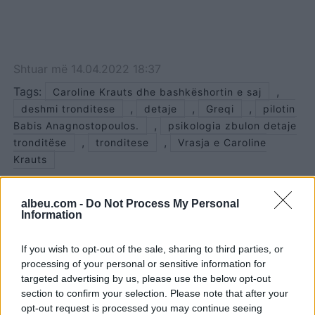
Shtuar
më
14.04.2022 18:37
Tags:
,
Caroline Krauts dhe bashkëshortin e saj
,
,
,
deshmi tronditese
detaje
Greqi
pilotin
,
Babis Anagnostopoulos.
psikologia zbulon detaje
,
,
tronditëse
tronditese
Vrasja e Caroline
Krauts
albeu.com -
Do Not Process My Personal
Information
If you wish to opt-out of the sale, sharing to third parties, or
processing of your personal or sensitive information for
targeted advertising by us, please use the below opt-out
section to confirm your selection. Please note that after your
opt-out request is processed you may continue seeing