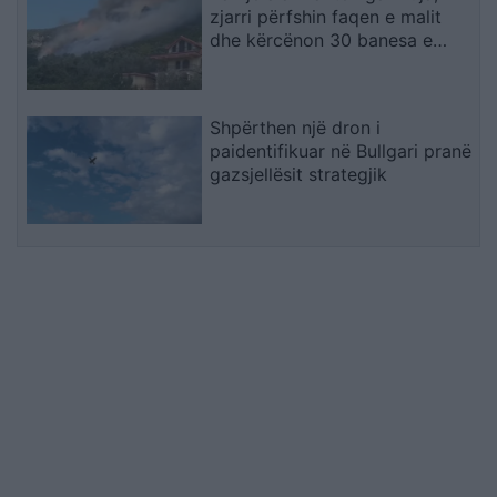
zjarri përfshin faqen e malit
dhe kërcënon 30 banesa e
biznese
Shpërthen një dron i
paidentifikuar në Bullgari pranë
gazsjellësit strategjik