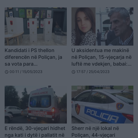
Kandidati i PS thellon
U aksidentua me makinë
diferencën në Poliçan, ja
në Poliçan, 15-vjeçarja në
sa vota para
luftë me vdekjen, babai:
kundërshtarëve është
Më ndihmoni ta dërgoj për
00:11 / 15/05/2023
17:57 / 25/04/2023
schedule
schedule
shkëputur
kurim jashtë
E rëndë, 30-vjeçari hidhet
Sherr në një lokal në
nga kati i dytë i pallatit në
Poliçan, 44-vjeçari