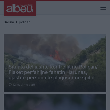
keyboard_arrow_right
Ballina
polican
Situata del jashtë kontrollit në Poliçan/
Flakët përfshijnë fshatin Harunas,
gjashtë persona të plagosur në spital
12 muaj me parë
schedule