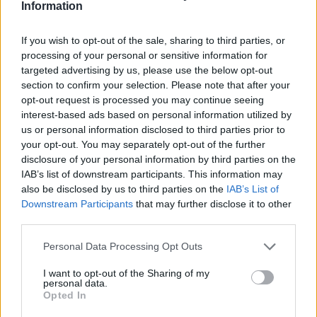
Information
“Më ruajti zoti” Makina
Emrat/ Kultivonin kanabis
If you wish to opt-out of the sale, sharing to third parties, or
përfundon në 15 m
dhe mbanin armë pa leje,
processing of your personal or sensitive information for
humnerë në Poliçan,
arrestohen 3 persona në
targeted advertising by us, please use the below opt-out
mrekullia shpëton
Poliçan
21:45 / 22/08/2021
09:53 / 19/05/2021
schedule
schedule
section to confirm your selection. Please note that after your
shoferin (VIDEO)
opt-out request is processed you may continue seeing
interest-based ads based on personal information utilized by
us or personal information disclosed to third parties prior to
your opt-out. You may separately opt-out of the further
disclosure of your personal information by third parties on the
IAB’s list of downstream participants. This information may
also be disclosed by us to third parties on the
IAB’s List of
Downstream Participants
that may further disclose it to other
Kishin mbjellë bimë
Kthyen ullishtën në fermë
third parties.
narkotike në mes të
kanabisi: Arrestohen dy të
ullishtes, arrestohen 2
rinj në Poliçan, në kërkim
Personal Data Processing Opt Outs
persona në Poliçan
babai
09:45 / 11/05/2021
11:34 / 05/05/2021
schedule
schedule
I want to opt-out of the Sharing of my
personal data.
Opted In