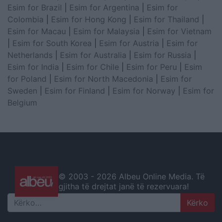
Esim for Brazil
|
Esim for Argentina
|
Esim for
Colombia
|
Esim for Hong Kong
|
Esim for Thailand
|
Esim for Macau
|
Esim for Malaysia
|
Esim for Vietnam
|
Esim for South Korea
|
Esim for Austria
|
Esim for
Netherlands
|
Esim for Australia
|
Esim for Russia
|
Esim for India
|
Esim for Chile
|
Esim for Peru
|
Esim
for Poland
|
Esim for North Macedonia
|
Esim for
Sweden
|
Esim for Finland
|
Esim for Norway
|
Esim for
Belgium
© 2003 -
2026 Albeu Online Media. Të
gjitha të drejtat janë të rezervuara!
Search