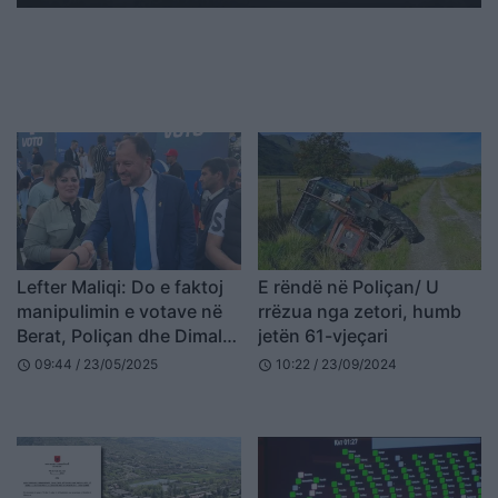
Lefter Maliqi: Do e faktoj
E rëndë në Poliçan/ U
manipulimin e votave në
rrëzua nga zetori, humb
Berat, Poliçan dhe Dimal!
jetën 61-vjeçari
SPAK të veprojë
09:44 / 23/05/2025
10:22 / 23/09/2024
schedule
schedule