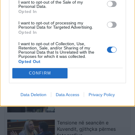
I want to opt-out of the Sale of my
Personal Data.
Opted In
I want to opt-out of processing my
Personal Data for Targeted Advertising.
Opted In
ZGJEDHJE 2021/
Fillon procesi i numërimit
I want to opt-out of Collection, Use,
Përfundon numërimi në
të votave në një tjetër
Retention, Sale, and/or Sharing of my
Bashkinë e Poliçanit, ky
bashki
Personal Data that Is Unrelated with the
Purposes for which it was collected.
është rezultati
12:13 / 26/04/2021
22:10 / 25/04/2021
schedule
schedule
Opted Out
të fundit
CONFIRM
Lëndë e dyshuar plasëse në
biznesin e Noizyt në Durrës,
Data Deletion
Data Access
Privacy Policy
çfarë zbuluan autoritetet
Tensione në seancën e
Kuvendit, gjithçka përmes