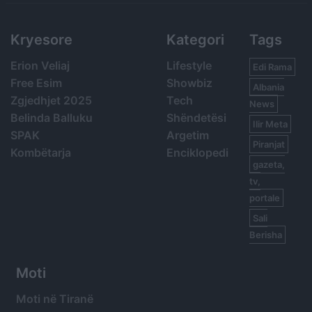
Kryesore
Kategori
Tags
Erion Veliaj
Lifestyle
Edi Rama
Free Esim
Showbiz
Albania
Zgjedhjet 2025
Tech
News
Belinda Balluku
Shëndetësi
Ilir Meta
SPAK
Argetim
Piranjat
Kombëtarja
Enciklopedi
gazeta,
tv,
portale
Sali
Berisha
Moti
Moti në Tiranë