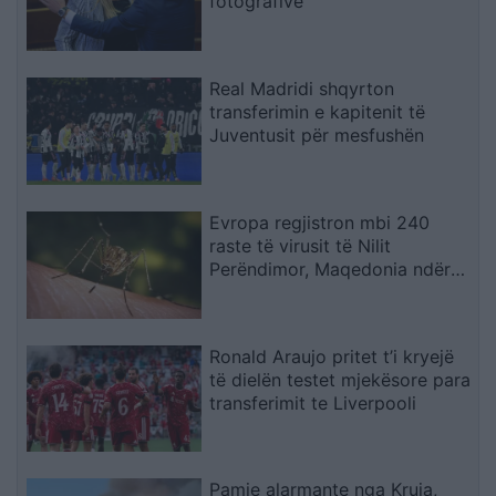
fotografive
Real Madridi shqyrton
transferimin e kapitenit të
Juventusit për mesfushën
Evropa regjistron mbi 240
raste të virusit të Nilit
Perëndimor, Maqedonia ndër
vendet më të prekura
Ronald Araujo pritet t’i kryejë
të dielën testet mjekësore para
transferimit te Liverpooli
Pamje alarmante nga Kruja,