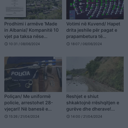
Prodhimi i armëve ‘Made
Votimi në Kuvend/ Hapet
in Albania’/ Kompanitë 10
drita jeshile për pagat e
vjet pa taksa nëse
prapambetura të
investojnë të paktën 25
punonjësve të Poliçanit,
10:31 / 08/06/2024
18:07 / 06/06/2024
schedule
schedule
mln euro! AIM jep licencat,
rrëzohet amendamenti i
e emëron kryeministri
Xhaferrajt
Poliçan/ Me uniformë
Reshjet e shiut
policie, arrestohet 28-
shkaktojnë rrëshqitjen e
vjeçari! Në banesë e
gurëve dhe dherave!
makinë i gjenden thika,
Problematike akset Berat-
15:26 / 21/04/2024
14:00 / 21/04/2024
schedule
schedule
municion luftarak e armë
Poliçan dhe Poliçan -
gjahu
Skrapar