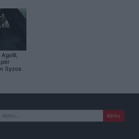
heqjes së
Agolli,
 për
an Syzos
Search