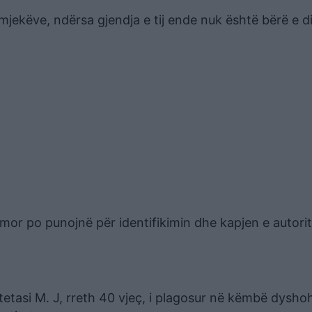
mjekëve, ndërsa gjendja e tij ende nuk është bërë e di
mor po punojnë për identifikimin dhe kapjen e autorit
.
htetasi M. J, rreth 40 vjeç, i plagosur në këmbë dysh