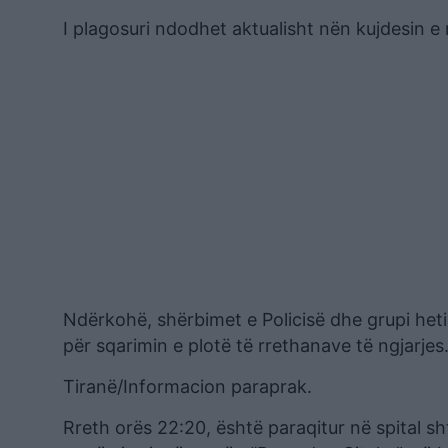
I plagosuri ndodhet aktualisht nën kujdesin e 
Ndërkohë, shërbimet e Policisë dhe grupi heti
për sqarimin e plotë të rrethanave të ngjarjes
Tiranë/Informacion paraprak.
Rreth orës 22:20, është paraqitur në spital s