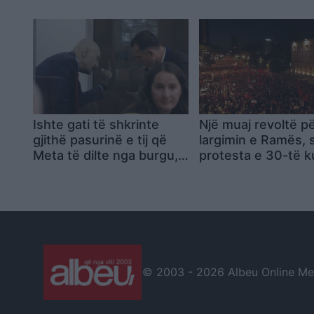
173 persona në filt
Ishte gati të shkrinte
Një muaj revoltë p
gjithë pasurinë e tij që
largimin e Ramës, 
Meta të dilte nga burgu,
protesta e 30-të 
Kujtim Cakrani flet për
qeverisë! Sheshe 
përçarjen e tij me ish-
të mbushura plot!
presidentin! A ishte
Qytetarët thirrje
komploti arsyeja?
kryeministrit: Jep
dorëheqjen
© 2003 -
2026 Albeu Online Medi