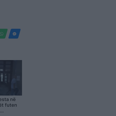
esta në
ët futen