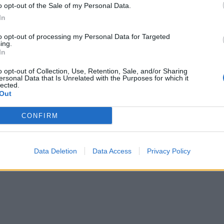
o opt-out of the Sale of my Personal Data.
In
to opt-out of processing my Personal Data for Targeted
ing.
In
o opt-out of Collection, Use, Retention, Sale, and/or Sharing
ersonal Data that Is Unrelated with the Purposes for which it
lected.
rmë zjarri 40-vjeçarin në
EMRI/ Plagoset me armë zjarri 34-
Out
ntifikohet dhe shpallet në
në Tiranë
i (EMRI)
CONFIRM
Data Deletion
Data Access
Privacy Policy