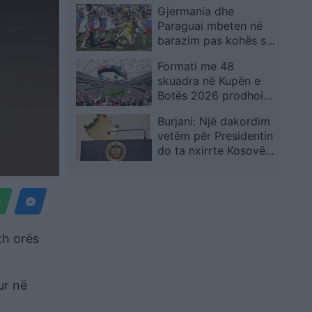
Gjermania dhe
shpreh dhimbjen që
Paraguai mbeten në
ndiejmë
barazim pas kohës së
rregullt, kualifikimi
Formati me 48
vendoset në
skuadra në Kupën e
vazhdime
Botës 2026 prodhoi
rrëfime të veçanta,
Burjani: Një dakordim
por favoritët mbetën
vetëm për Presidentin
thuajse të paprekur
do ta nxirrte Kosovën
nga ngërçi politik
th orës
ur në