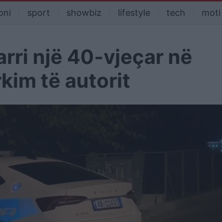
oni
sport
showbiz
lifestyle
tech
moti
rri një 40-vjeçar në
rkim të autorit