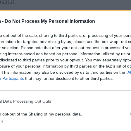
stitut.
 -
Do Not Process My Personal Information
to opt-out of the sale, sharing to third parties, or processing of your per
formation for targeted advertising by us, please use the below opt-out s
r selection. Please note that after your opt-out request is processed y
eing interest-based ads based on personal information utilized by us or
disclosed to third parties prior to your opt-out. You may separately opt-
losure of your personal information by third parties on the IAB’s list of
. This information may also be disclosed by us to third parties on the
IA
Participants
that may further disclose it to other third parties.
n e mjekëve.
 shkuar menjëherë në vendngjarje dhe punohet për
l Data Processing Opt Outs
 rrethanave të rastit.
o opt-out of the Sharing of my personal data.
In