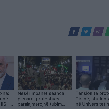
oxha:
Nesër mbahet seanca
Tension te prot
punë
plenare, protestuesit
Tiranë, student
SHISH,
paralajmërojnë tubim
në Universitetin