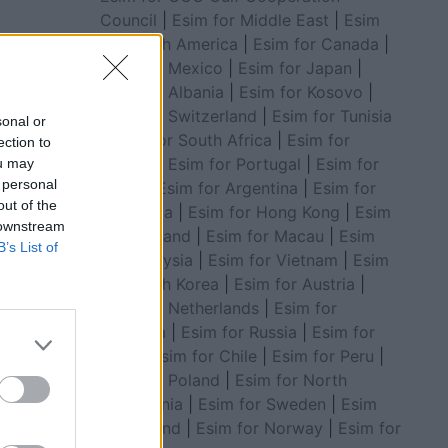
Council
|
Esim for Middle East
|
Esim
for South America
|
Esim for Canada
|
Esim for Mexico
|
Esim for Japan
|
Esim for Albania
|
Esim for Kosovo
|
Esim for Switzerland
|
Esim for Tunisia
sonal or
|
Esim for South Africa
|
Esim for
ection to
Algeria
|
Esim for Portugal
|
Esim for
ou may
 personal
Brazil
|
Esim for Argentina
|
Esim for
out of the
Colombia
|
Esim for Hong Kong
|
Esim
 downstream
for Thailand
|
Esim for Macau
|
Esim
B’s List of
for Malaysia
|
Esim for Vietnam
|
Esim
for South Korea
|
Esim for Austria
|
Esim for Netherlands
|
Esim for
Australia
|
Esim for Russia
|
Esim for
India
|
Esim for Chile
|
Esim for Peru
|
Esim for Poland
|
Esim for North
Macedonia
|
Esim for Sweden
|
Esim
for Finland
|
Esim for Norway
|
Esim for