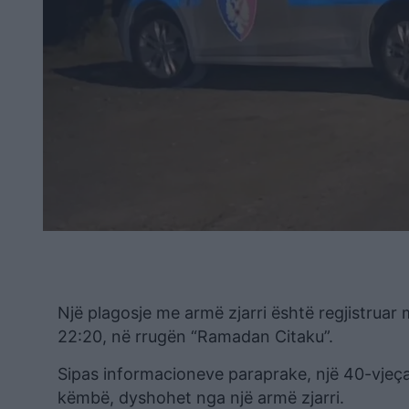
Një plagosje me armë zjarri është regjistruar
22:20, në rrugën “Ramadan Citaku”.
Sipas informacioneve paraprake, një 40-vjeçar,
këmbë, dyshohet nga një armë zjarri.