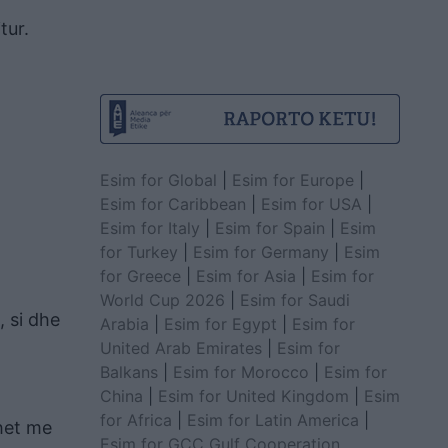
tur.
Esim for Global
|
Esim for Europe
|
Esim for Caribbean
|
Esim for USA
|
Esim for Italy
|
Esim for Spain
|
Esim
for Turkey
|
Esim for Germany
|
Esim
for Greece
|
Esim for Asia
|
Esim for
World Cup 2026
|
Esim for Saudi
, si dhe
Arabia
|
Esim for Egypt
|
Esim for
United Arab Emirates
|
Esim for
Balkans
|
Esim for Morocco
|
Esim for
China
|
Esim for United Kingdom
|
Esim
for Africa
|
Esim for Latin America
|
ohet me
Esim for GCC Gulf Cooperation