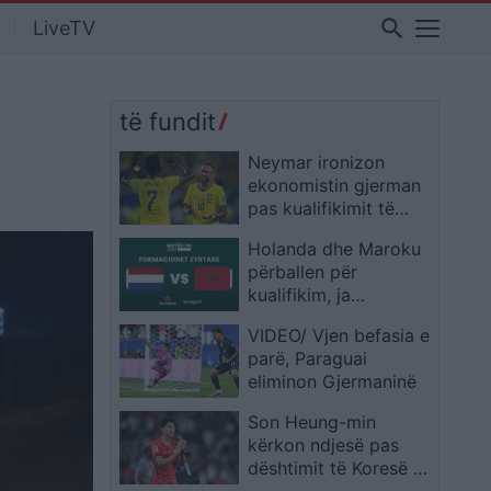
search
LiveTV
të fundit
Neymar ironizon
ekonomistin gjerman
pas kualifikimit të
Brazilit: Provoje sërish
Holanda dhe Maroku
në Botërorin e
përballen për
ardhshëm
kualifikim, ja
formacionet zyrtare
VIDEO/ Vjen befasia e
parë, Paraguai
eliminon Gjermaninë
Son Heung-min
kërkon ndjesë pas
dështimit të Koresë së
Jugut: E pamundur të