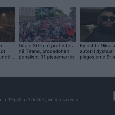
ër
para Parlamentit në
Politeknik pas 
10:00
banderolës
ër
Dita e 30-të e protestës
Ky është Nikolla 
sot
në Tiranë, procedohen
autori i dyshuar
kundër
penalisht 31 pjesëmarrës
plagosjen e Bri
e rrugë
a. Të gjitha të drejtat janë të rezervuara!