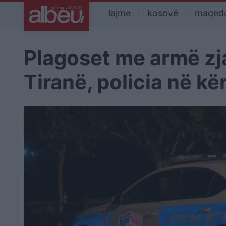
lajme
kosovë
maqed
Plagoset me armë zja
Tiranë, policia në kë