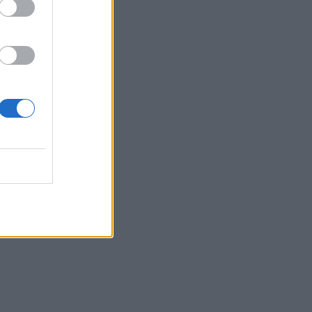
Belgium
vjeçari