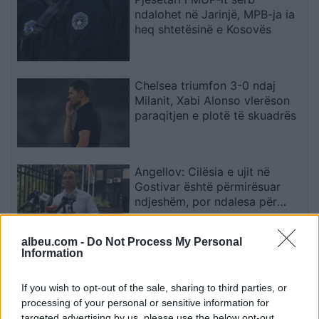
ndalohet në Jarinjë, MPB-ja ia
heq shtetësinë e Kosovës
Chelsea triumfon 3-0 ndaj
Milanit, Xabi Alonso vlerëson
paraqitjen e plotë të skuadrës
Angellov: Cilësia e ujit në
Gostivar është përmirësuar
ndjeshëm, por ndalesa për
konsum mbetet në fuqi
albeu.com -
Do Not Process My Personal
Information
Bamba Drissa kalon nga Bregu
i Fildishtë te Sopoti në
Kategorinë e Parë
If you wish to opt-out of the sale, sharing to third parties, or
processing of your personal or sensitive information for
targeted advertising by us, please use the below opt-out