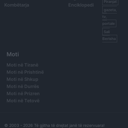
Piranjat
Kombëtarja
Enciklopedi
gazeta,
tv,
portale
Sali
Berisha
Moti
Moti në Tiranë
Moti në Prishtinë
Moti në Shkup
Moti në Durrës
Moti në Prizren
Moti në Tetovë
© 2003 -
2026 Të gjitha të drejtat janë të rezervuara!