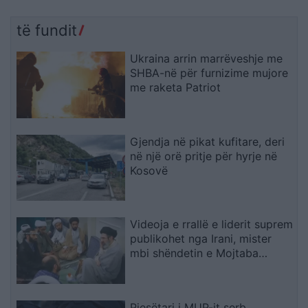
të fundit
Ukraina arrin marrëveshje me
SHBA-në për furnizime mujore
me raketa Patriot
Gjendja në pikat kufitare, deri
në një orë pritje për hyrje në
Kosovë
Videoja e rrallë e liderit suprem
publikohet nga Irani, mister
mbi shëndetin e Mojtaba
Khameneit
Pjesëtari i MUP-it serb