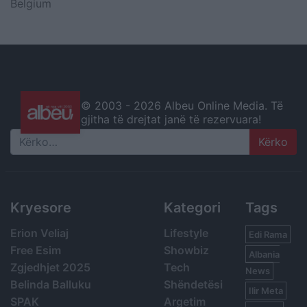
Belgium
© 2003 -
2026 Albeu Online Media. Të
gjitha të drejtat janë të rezervuara!
Search
Kryesore
Kategori
Tags
Erion Veliaj
Lifestyle
Edi Rama
Free Esim
Showbiz
Albania
Zgjedhjet 2025
Tech
News
Belinda Balluku
Shëndetësi
Ilir Meta
SPAK
Argetim