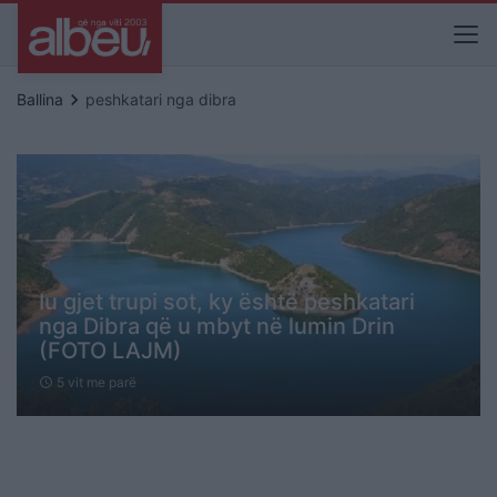
keyboard_arrow_right
Ballina
peshkatari nga dibra
Iu gjet trupi sot, ky është peshkatari
nga Dibra që u mbyt në lumin Drin
(FOTO LAJM)
5 vit me parë
schedule