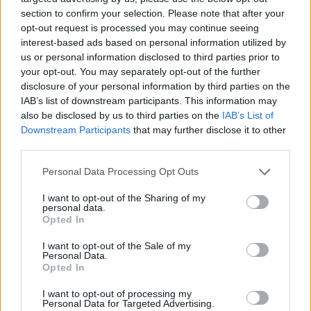
section to confirm your selection. Please note that after your
opt-out request is processed you may continue seeing
interest-based ads based on personal information utilized by
us or personal information disclosed to third parties prior to
your opt-out. You may separately opt-out of the further
disclosure of your personal information by third parties on the
IAB’s list of downstream participants. This information may
also be disclosed by us to third parties on the
IAB’s List of
Downstream Participants
that may further disclose it to other
third parties.
Personal Data Processing Opt Outs
I want to opt-out of the Sharing of my
personal data.
Opted In
I want to opt-out of the Sale of my
Personal Data.
Opted In
Esim for Global
|
Esim for Europe
|
Esim for Caribbean
|
Esim for USA
|
Esim for Italy
|
Esim for Spain
|
Esim
I want to opt-out of processing my
Personal Data for Targeted Advertising.
for Turkey
|
Esim for Germany
|
Esim for Greece
|
Esim