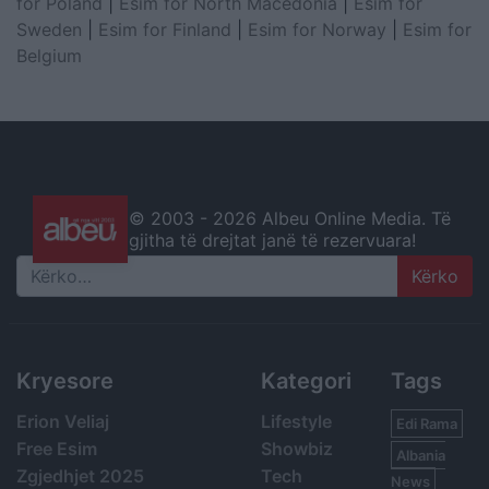
for Poland
|
Esim for North Macedonia
|
Esim for
Sweden
|
Esim for Finland
|
Esim for Norway
|
Esim for
Belgium
© 2003 -
2026 Albeu Online Media. Të
gjitha të drejtat janë të rezervuara!
Search
Kryesore
Kategori
Tags
Erion Veliaj
Lifestyle
Edi Rama
Free Esim
Showbiz
Albania
Zgjedhjet 2025
Tech
News