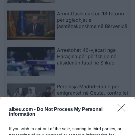
Afrim Gashi cakton 18 tetorin
për zgjedhjet e
jashtëzakonshme në Bërvenicë
Arrestohet 46-vjeçari nga
Haraçina për përfshirje në
aksidentin fatal në Shkup
Përplasja Madrid-Romë për
emigrantët në Ceuta, kontrollet
kufitare pezullojnë
përkohësisht Shengenin
albeu.com -
Do Not Process My Personal
Information
Albin Kurti shpjegon arsyen
pse nuk propozoi kandidat për
If you wish to opt-out of the sale, sharing to third parties, or
processing of your personal or sensitive information for