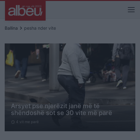
keyboard_arrow_right
Ballina
pesha nder vite
Arsyet pse njerëzit janë më të
shëndoshë sot se 30 vite më parë
4 vit me parë
schedule