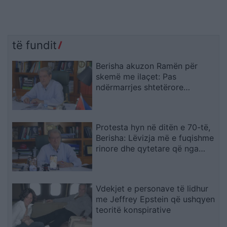
të fundit
Berisha akuzon Ramën për
skemë me ilaçet: Pas
ndërmarrjes shtetërore
qëndron një tjetër “Yfet”, KAYO
e përfshirë në trafik armësh
Protesta hyn në ditën e 70-të,
Berisha: Lëvizja më e fuqishme
rinore dhe qytetare që nga
vitet ’90
Vdekjet e personave të lidhur
me Jeffrey Epstein që ushqyen
teoritë konspirative