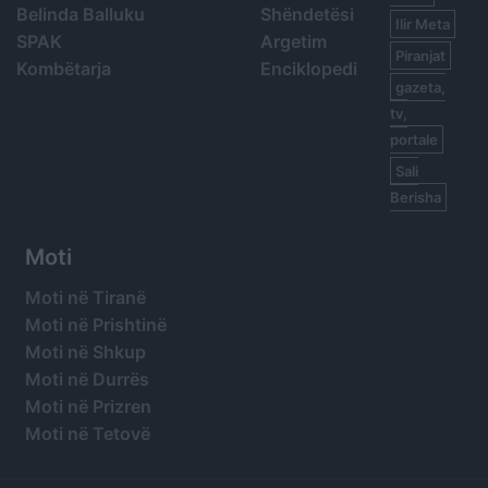
Belinda Balluku
Shëndetësi
Ilir Meta
SPAK
Argetim
Piranjat
Kombëtarja
Enciklopedi
gazeta,
tv,
portale
Sali
Berisha
Moti
Moti në Tiranë
Moti në Prishtinë
Moti në Shkup
Moti në Durrës
Moti në Prizren
Moti në Tetovë