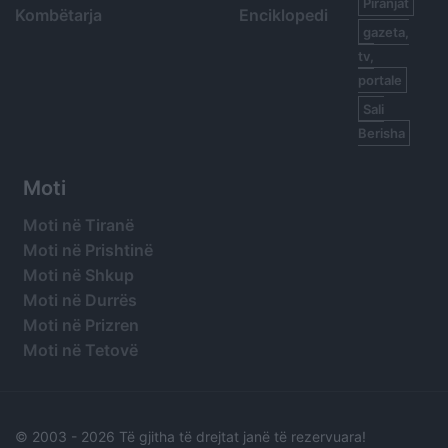
Piranjat
Kombëtarja
Enciklopedi
gazeta,
tv,
portale
Sali
Berisha
Moti
Moti në Tiranë
Moti në Prishtinë
Moti në Shkup
Moti në Durrës
Moti në Prizren
Moti në Tetovë
© 2003 -
2026 Të gjitha të drejtat janë të rezervuara!