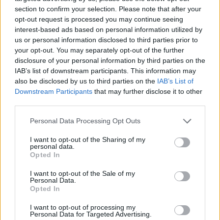
section to confirm your selection. Please note that after your
opt-out request is processed you may continue seeing
interest-based ads based on personal information utilized by
us or personal information disclosed to third parties prior to
your opt-out. You may separately opt-out of the further
disclosure of your personal information by third parties on the
IAB’s list of downstream participants. This information may
also be disclosed by us to third parties on the
IAB’s List of
Downstream Participants
that may further disclose it to other
third parties.
Personal Data Processing Opt Outs
I want to opt-out of the Sharing of my
personal data.
Opted In
I want to opt-out of the Sale of my
Personal Data.
Opted In
Esim for Global
|
Esim for Europe
|
Esim for Caribbean
|
Esim for USA
|
Esim for Italy
|
Esim for Spain
|
Esim
I want to opt-out of processing my
Personal Data for Targeted Advertising.
for Turkey
|
Esim for Germany
|
Esim for Greece
|
Esim