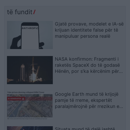
të fundit
Gjatë provave, modelet e IA-së
krijuan identitete false për të
manipuluar persona realë
NASA konfirmon: Fragmenti i
raketës SpaceX do të godasë
Hënën, por s’ka kërcënim për
Tokën
Google Earth mund të krijojë
pamje të rreme, ekspertët
paralajmërojnë për rrezikun e
dezinformimit
Situata mund të dalë jashtë