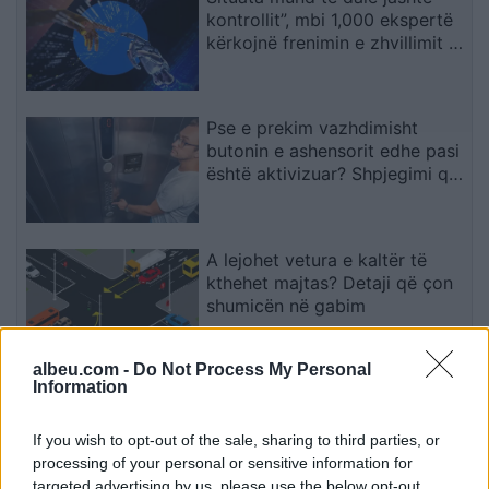
kontrollit”, mbi 1,000 ekspertë
kërkojnë frenimin e zhvillimit të
IA-së
Pse e prekim vazhdimisht
butonin e ashensorit edhe pasi
është aktivizuar? Shpjegimi që
jep psikologjia
A lejohet vetura e kaltër të
kthehet majtas? Detaji që çon
shumicën në gabim
albeu.com -
Do Not Process My Personal
Information
Nga kujdestari i shkollës te
kuzhinierja në supermarket,
çfarë zbuloi pas shtatë
If you wish to opt-out of the sale, sharing to third parties, or
bisedash me të panjohur
processing of your personal or sensitive information for
targeted advertising by us, please use the below opt-out