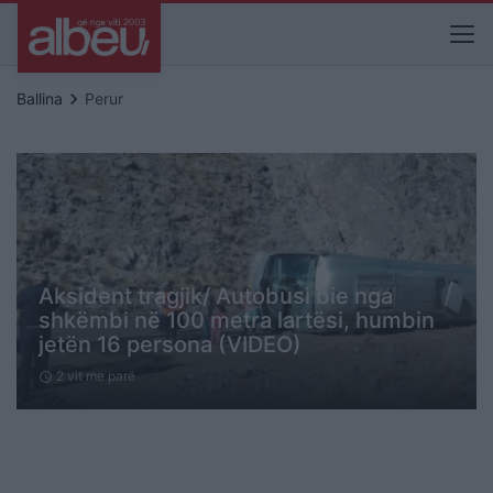
keyboard_arrow_right
Ballina
Perur
Aksident tragjik/ Autobusi bie nga
shkëmbi në 100 metra lartësi, humbin
jetën 16 persona (VIDEO)
2 vit me parë
schedule