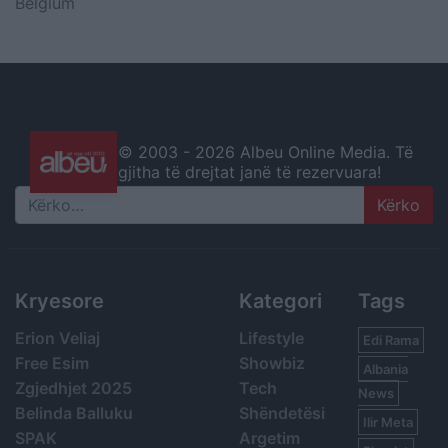
Belgium
© 2003 -
2026 Albeu Online Media. Të
gjitha të drejtat janë të rezervuara!
Search
Kryesore
Kategori
Tags
Erion Veliaj
Lifestyle
Edi Rama
Free Esim
Showbiz
Albania
Zgjedhjet 2025
Tech
News
Belinda Balluku
Shëndetësi
Ilir Meta
SPAK
Argetim