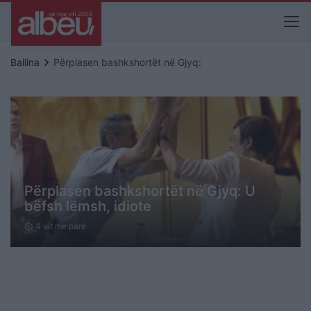
keyboard_arrow_right
Ballina
Përplasen bashkshortët në Gjyq:
Përplasen bashkshortët në Gjyq: U
bëfsh lëmsh, idiote
4 vit me parë
schedule