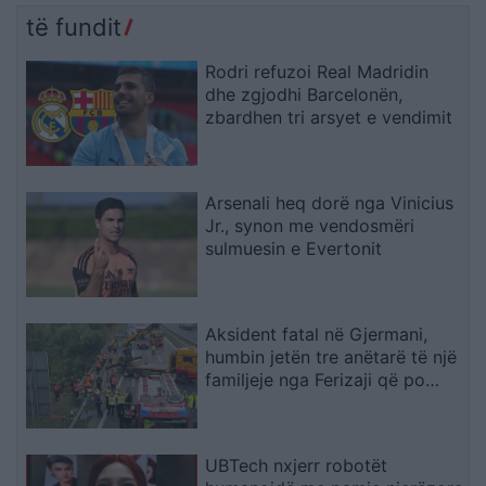
të fundit
Rodri refuzoi Real Madridin
dhe zgjodhi Barcelonën,
zbardhen tri arsyet e vendimit
Arsenali heq dorë nga Vinicius
Jr., synon me vendosmëri
sulmuesin e Evertonit
Aksident fatal në Gjermani,
humbin jetën tre anëtarë të një
familjeje nga Ferizaji që po
ktheheshin nga Kosova
UBTech nxjerr robotët