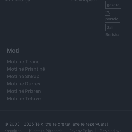
gazeta,
tv,
portale
Sali
Berisha
Moti
Moti në Tiranë
Moti në Prishtinë
Moti në Shkup
Moti në Durrës
Moti në Prizren
Moti në Tetovë
© 2003 -
2026 Të gjitha të drejtat janë të rezervuara!
Kontaktoni
Kushtet e Përdorimit
Privacy Policy
Powered by: