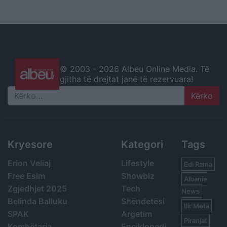
© 2003 -
2026 Albeu Online Media. Të
gjitha të drejtat janë të rezervuara!
Search
Kryesore
Kategori
Tags
Erion Veliaj
Lifestyle
Edi Rama
Free Esim
Showbiz
Albania
Zgjedhjet 2025
Tech
News
Belinda Balluku
Shëndetësi
Ilir Meta
SPAK
Argetim
Piranjat
Kombëtarja
Enciklopedi