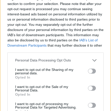
section to confirm your selection. Please note that after your
opt-out request is processed you may continue seeing
interest-based ads based on personal information utilized by
us or personal information disclosed to third parties prior to
your opt-out. You may separately opt-out of the further
disclosure of your personal information by third parties on the
IAB’s list of downstream participants. This information may
also be disclosed by us to third parties on the
IAB’s List of
Downstream Participants
that may further disclose it to other
third parties.
Personal Data Processing Opt Outs
I want to opt-out of the Sharing of my
personal data.
Opted In
I want to opt-out of the Sale of my
Personal Data.
Esim for Global
|
Esim for Europe
|
Esim for Caribbean
Opted In
|
Esim for USA
|
Esim for Italy
|
Esim for Spain
|
Esim
I want to opt-out of processing my
for Turkey
|
Esim for Germany
|
Esim for Greece
|
Esim
Personal Data for Targeted Advertising.