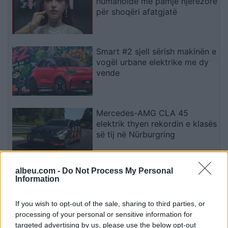
humanoidë me pamje njerëzore
për shoqëri afatgjatë
Smart #2 sjell sërish makinën e
vogël urbane elektrike me dy
vende
Mercedes-AMG CLA 45
elektrik thyen rekordin e klasës
së tij në Nürburgring
albeu.com -
Do Not Process My Personal
Teleskopi më i fuqishëm diellor
Information
zbulon vorbullat që ndikojnë
në motin hapësinor dhe Tokë
If you wish to opt-out of the sale, sharing to third parties, or
processing of your personal or sensitive information for
targeted advertising by us, please use the below opt-out