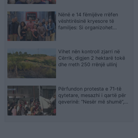
Nënë e 14 fëmijëve rrëfen
vështirësinë kryesore të
familjes: Si organizohet
transporti
Vihet nën kontroll zjarri në
Cërrik, digjen 2 hektarë tokë
dhe rreth 250 rrënjë ullinj
Përfundon protesta e 71-të
qytetare, mesazhi i qartë për
qeverinë: “Nesër më shumë”,
kërkohet largimi i Ramës