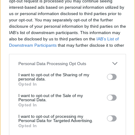
opt-out request is processed you may continue seeing
interest-based ads based on personal information utilized by
us or personal information disclosed to third parties prior to
your opt-out. You may separately opt-out of the further
disclosure of your personal information by third parties on the
Joe Biden përballet me
Zjarret përfshijnë disa
IAB’s list of downstream participants. This information may
përkeqësim të gjendjes,
provinca të Spanjës,
also be disclosed by us to third parties on the
IAB’s List of
Hunter Biden: Kanceri
evakuohen qindra banorë
Downstream Participants
that may further disclose it to other
është përhapur në kocka
dhe digjen mbi 4 mijë
third parties.
dhe dhimbjet janë të forta
hektarë
Personal Data Processing Opt Outs
I want to opt-out of the Sharing of my
personal data.
Opted In
I want to opt-out of the Sale of my
Regjisori 29-vjeçar vdes
Tragjedi gjatë zhytjes në
Personal Data.
në Lampedusa pas
Itali, regjisori 29-vjeçar
Opted In
goditjes fatale nga helikat
humb jetën pasi goditet
I want to opt-out of processing my
e një gomoneje gjatë
nga helikat e një
Personal Data for Targeted Advertising.
zhytjes
gomoneje
të fundit
Opted In