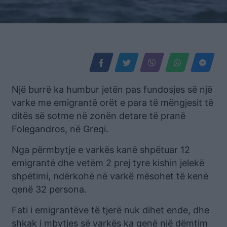
Një burrë ka humbur jetën pas fundosjes së një
varke me emigrantë orët e para të mëngjesit të
ditës së sotme në zonën detare të pranë
Folegandros, në Greqi.
Nga përmbytje e varkës kanë shpëtuar 12
emigrantë dhe vetëm 2 prej tyre kishin jelekë
shpëtimi, ndërkohë në varkë mësohet të kenë
qenë 32 persona.
Fati i emigrantëve të tjerë nuk dihet ende, dhe
shkak i mbytjes së varkës ka qenë një dëmtim