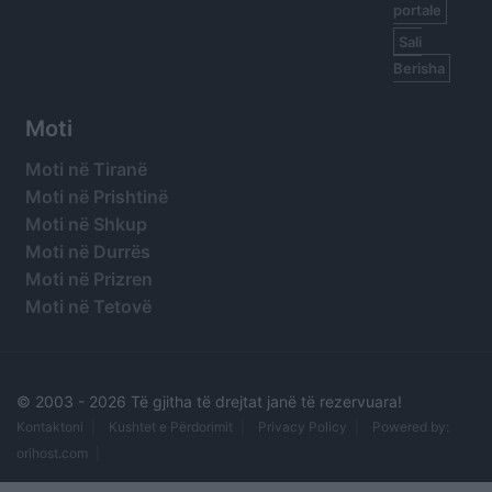
portale
Sali
Berisha
Moti
Moti në Tiranë
Moti në Prishtinë
Moti në Shkup
Moti në Durrës
Moti në Prizren
Moti në Tetovë
© 2003 -
2026 Të gjitha të drejtat janë të rezervuara!
Kontaktoni
Kushtet e Përdorimit
Privacy Policy
Powered by:
orihost.com