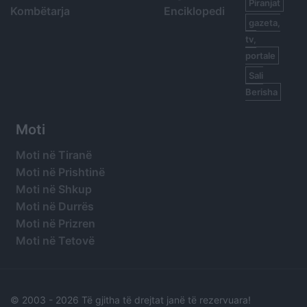
Piranjat
Kombëtarja
Enciklopedi
gazeta,
tv,
portale
Sali
Berisha
Moti
Moti në Tiranë
Moti në Prishtinë
Moti në Shkup
Moti në Durrës
Moti në Prizren
Moti në Tetovë
© 2003 -
2026 Të gjitha të drejtat janë të rezervuara!