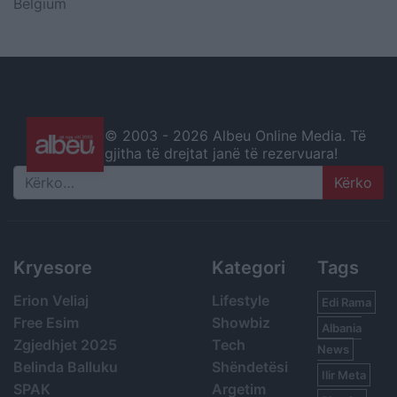
Belgium
© 2003 -
2026 Albeu Online Media. Të
gjitha të drejtat janë të rezervuara!
Search
Kryesore
Kategori
Tags
Erion Veliaj
Lifestyle
Edi Rama
Free Esim
Showbiz
Albania
Zgjedhjet 2025
Tech
News
Belinda Balluku
Shëndetësi
Ilir Meta
SPAK
Argetim