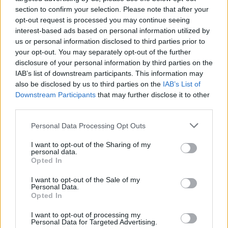
section to confirm your selection. Please note that after your
opt-out request is processed you may continue seeing
interest-based ads based on personal information utilized by
us or personal information disclosed to third parties prior to
your opt-out. You may separately opt-out of the further
disclosure of your personal information by third parties on the
IAB’s list of downstream participants. This information may
also be disclosed by us to third parties on the
IAB’s List of
Downstream Participants
that may further disclose it to other
third parties.
Personal Data Processing Opt Outs
I want to opt-out of the Sharing of my
personal data.
Opted In
I want to opt-out of the Sale of my
Personal Data.
Opted In
Esim for Global
|
Esim for Europe
|
Esim for Caribbean
|
Esim for USA
|
Esim for Italy
|
Esim for Spain
|
Esim
I want to opt-out of processing my
Personal Data for Targeted Advertising.
for Turkey
|
Esim for Germany
|
Esim for Greece
|
Esim