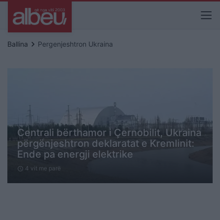
keyboard_arrow_right
Ballina
Pergenjeshtron Ukraina
Centrali bërthamor i Çernobilit, Ukraina
përgënjeshtron deklaratat e Kremlinit:
Ende pa energji elektrike
4 vit me parë
schedule