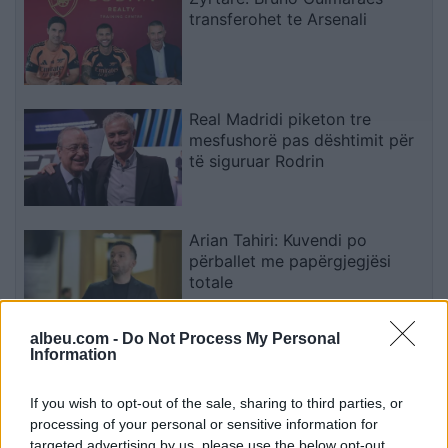
transferohet te Arsenali
Real Madridi piketon tre
mesfushorë pas dështimit për
të siguruar Rodrin
Arian Tahiri: Kuvendi po
përballet me papërgjegjësi
totale
albeu.com -
Do Not Process My Personal
Information
Hoxhaj: LVV-ja duhet të
propozojë kandidatin për
kryeparlamentar
If you wish to opt-out of the sale, sharing to third parties, or
processing of your personal or sensitive information for
targeted advertising by us, please use the below opt-out