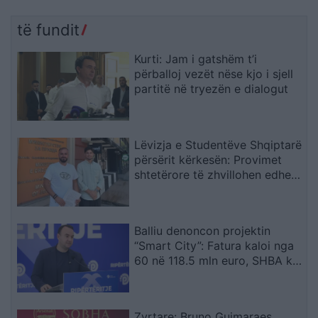
të fundit
Kurti: Jam i gatshëm t’i
përballoj vezët nëse kjo i sjell
partitë në tryezën e dialogut
Lëvizja e Studentëve Shqiptarë
përsërit kërkesën: Provimet
shtetërore të zhvillohen edhe
në gjuhën shqipe
Balliu denoncon projektin
“Smart City”: Fatura kaloi nga
60 në 118.5 mln euro, SHBA ka
ngritur shqetësime për Presight
AI dhe lidhjet e dyshuara me
Kinën
Zyrtare: Bruno Guimaraes