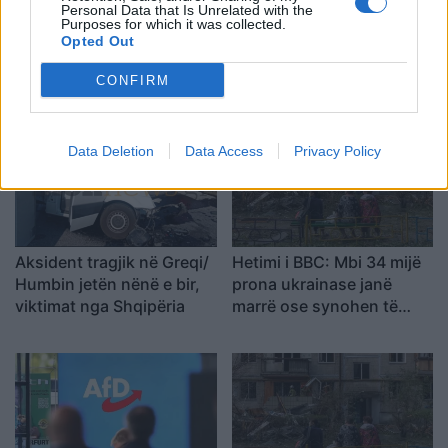
Personal Data that Is Unrelated with the
Purposes for which it was collected.
Fluks në Morinë, mbi 422
Tajlandë/ Nxënësi vrau
Opted Out
mijë udhëtarë në korrik
gjyshërit me armën e
dhe 90 mijë hyrje në pesë
gjyshit dhe më pas qëlloi
CONFIRM
ditët e para të gushtit
në shkollë, pesë mësues
të vdekur
Data Deletion
Data Access
Privacy Policy
Aksident tragjik në Greqi/
Hetimi i BBC: Mbi 34 mijë
Humbin jetën nënë e bir,
prona ukrainase janë
viktimat nga Shqipëria
marrë ose synohen të
konfiskohen nga Rusia në
territoret e pushtuara