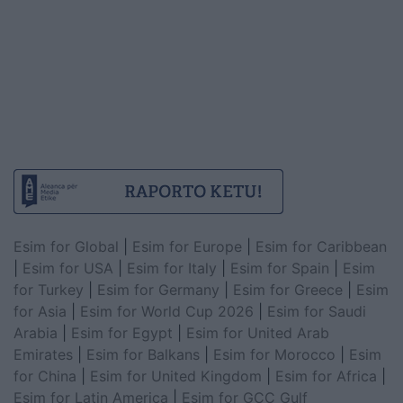
Esim for Global
|
Esim for Europe
|
Esim for Caribbean
|
Esim for USA
|
Esim for Italy
|
Esim for Spain
|
Esim
for Turkey
|
Esim for Germany
|
Esim for Greece
|
Esim
for Asia
|
Esim for World Cup 2026
|
Esim for Saudi
Arabia
|
Esim for Egypt
|
Esim for United Arab
Emirates
|
Esim for Balkans
|
Esim for Morocco
|
Esim
for China
|
Esim for United Kingdom
|
Esim for Africa
|
Esim for Latin America
|
Esim for GCC Gulf