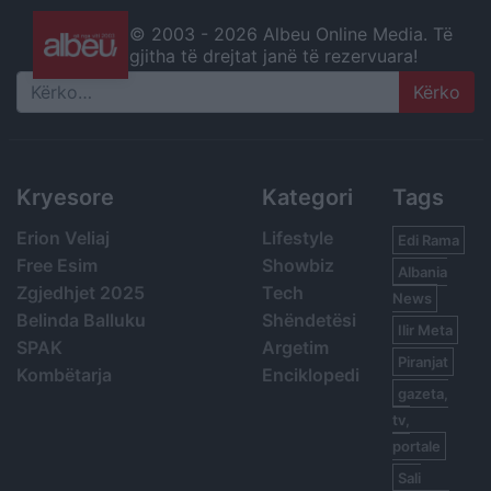
© 2003 -
2026 Albeu Online Media. Të
gjitha të drejtat janë të rezervuara!
Search
Kryesore
Kategori
Tags
Erion Veliaj
Lifestyle
Edi Rama
Free Esim
Showbiz
Albania
Zgjedhjet 2025
Tech
News
Belinda Balluku
Shëndetësi
Ilir Meta
SPAK
Argetim
Piranjat
Kombëtarja
Enciklopedi
gazeta,
tv,
portale
Sali