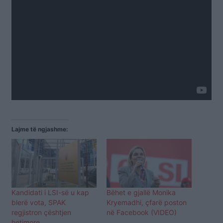
Lajme të ngjashme:
Kandidati i LSI-së u kap
Bëhet e gjallë Monika
blerë vota, SPAK
Kryemadhi, çfarë poston
regjistron çështjen
në Facebook (VIDEO)
hetimore