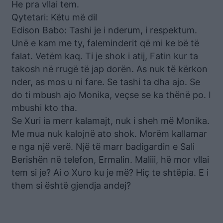
He pra vllai tem.
Qytetari: Këtu më dil
Edison Babo: Tashi je i nderum, i respektum.
Unë e kam me ty, faleminderit që mi ke bë të
falat. Vetëm kaq. Ti je shok i atij, Fatin kur ta
takosh në rrugë të jap dorën. As nuk të kërkon
nder, as mos u ni fare. Se tashi ta dha ajo. Se
do ti mbush ajo Monika, veçse se ka thënë po. I
mbushi kto tha.
Se Xuri ia merr kalamajt, nuk i sheh më Monika.
Me mua nuk kalojnë ato shok. Morëm kallamar
e nga një verë. Një të marr badigardin e Sali
Berishën në telefon, Ermalin. Maliii, hë mor vllai
tem si je? Ai o Xuro ku je më? Hiç te shtëpia. E i
them si është gjendja andej?