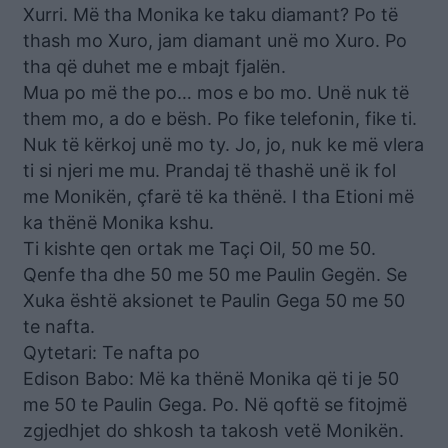
Xurri. Më tha Monika ke taku diamant? Po të
thash mo Xuro, jam diamant unë mo Xuro. Po
tha që duhet me e mbajt fjalën.
Mua po më the po… mos e bo mo. Unë nuk të
them mo, a do e bësh. Po fike telefonin, fike ti.
Nuk të kërkoj unë mo ty. Jo, jo, nuk ke më vlera
ti si njeri me mu. Prandaj të thashë unë ik fol
me Monikën, çfarë të ka thënë. I tha Etioni më
ka thënë Monika kshu.
Ti kishte qen ortak me Taçi Oil, 50 me 50.
Qenfe tha dhe 50 me 50 me Paulin Gegën. Se
Xuka është aksionet te Paulin Gega 50 me 50
te nafta.
Qytetari: Te nafta po
Edison Babo: Më ka thënë Monika që ti je 50
me 50 te Paulin Gega. Po. Në qoftë se fitojmë
zgjedhjet do shkosh ta takosh vetë Monikën.