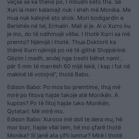
veçse se ka thënë po. I mbushi këto tha. Se
Xuri ia merr kalamajt nuk i sheh më Monika. Me
mua nuk kalojnë ato shok. Mori bodigardin e
Berishës në tel, Ermalin. Mali si je. Ai o Xurro ku
je mo, do të ndihmojë vëllai. I thotë Xurri sa më
premto? Njëmijë i thotë. Thua Doktorit ka
thënë Xurri njëmijë po në të gjithë Shqipërinë.
Gëzim i madh, andej nga treshi bëhet nami ,
për 5 min të marrësh 60 mijë lekë, i kap i fut në
makinë të votojnë”, thotë Babo.
Edison Babo: Po mos bo premtime, thuj më
mirë po fitova hajde takoje atë Monikën. A
kupton? Po të fitoj hajde tako Monikën.
Qytetari: Më mirë mo.
Edison Babo: Xurooo më doli te dera mu, hë
mor burr, hajde vllai tem, hë mo çfarë thotë
Monika? SI janë ata çifti lumtur? Mirë i thotë