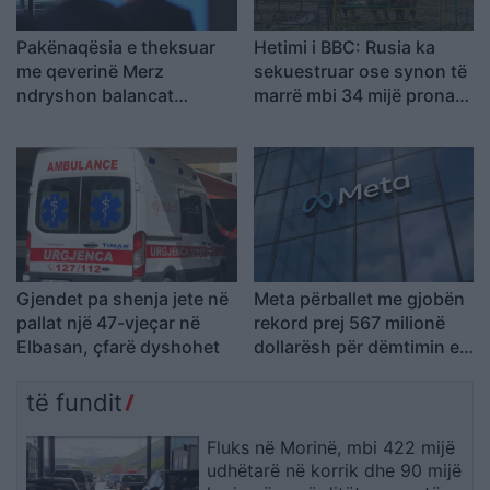
Pakënaqësia e theksuar
Hetimi i BBC: Rusia ka
me qeverinë Merz
sekuestruar ose synon të
ndryshon balancat
marrë mbi 34 mijë prona
politike, AfD parakalon
të ukrainasve në zonat e
CDU/CSU-në me rekord
pushtuara
historik
Gjendet pa shenja jete në
Meta përballet me gjobën
pallat një 47-vjeçar në
rekord prej 567 milionë
Elbasan, çfarë dyshohet
dollarësh për dëmtimin e
fëmijëve
të fundit
Fluks në Morinë, mbi 422 mijë
udhëtarë në korrik dhe 90 mijë