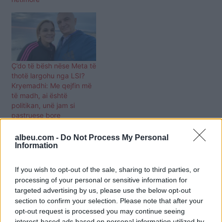
Ç’do të bësh nëse Meta të
thotë largohu nga LSI?
Kryemadhi: Me qejfin më
të madh, ai është
politikan, unë jam si
pastruese bore
albeu.com -
Do Not Process My Personal
Information
If you wish to opt-out of the sale, sharing to third parties, or
processing of your personal or sensitive information for
targeted advertising by us, please use the below opt-out
section to confirm your selection. Please note that after your
opt-out request is processed you may continue seeing
interest-based ads based on personal information utilized by