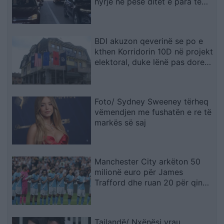
hyrje në pesë ditët e para të
gushtit
BDI akuzon qeverinë se po e
kthen Korridorin 10D në projekt
elektoral, duke lënë pas dore
Korridorin 8
Foto/ Sydney Sweeney tërheq
vëmendjen me fushatën e re të
markës së saj
Manchester City arkëton 50
milionë euro për James
Trafford dhe ruan 20 për qind
të kartonit
Tajlandë/ Nxënësi vrau