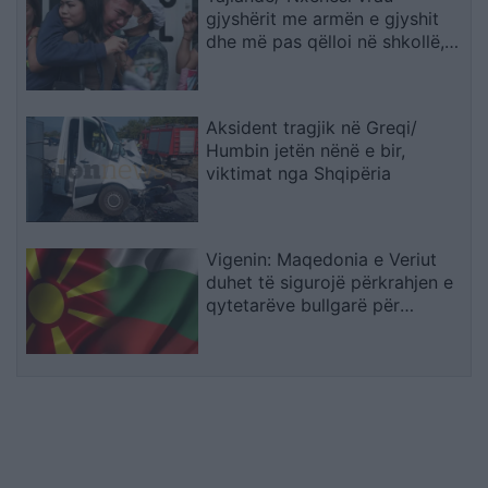
gjyshërit me armën e gjyshit
dhe më pas qëlloi në shkollë,
pesë mësues të vdekur
Aksident tragjik në Greqi/
Humbin jetën nënë e bir,
viktimat nga Shqipëria
Vigenin: Maqedonia e Veriut
duhet të sigurojë përkrahjen e
qytetarëve bullgarë për
anëtarësimin në BE