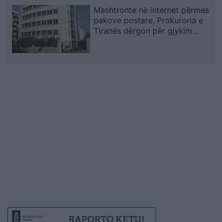
Mashtronte në internet përmes
pakove postare, Prokuroria e
Tiranës dërgon për gjykim
nigerianin