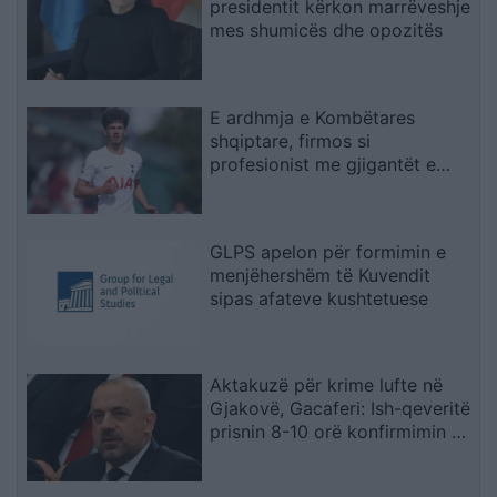
presidentit kërkon marrëveshje
mes shumicës dhe opozitës
E ardhmja e Kombëtares
shqiptare, firmos si
profesionist me gjigantët e
Premier Ligë: “Djall” i goditjeve
të dënimit
GLPS apelon për formimin e
menjëhershëm të Kuvendit
sipas afateve kushtetuese
Aktakuzë për krime lufte në
Gjakovë, Gacaferi: Ish-qeveritë
prisnin 8-10 orë konfirmimin e
Radojqiçit