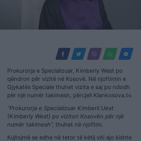
Prokurorja e Specializuar, Kimberly West po
qëndron për vizitë në Kosovë. Në njoftimin e
Gjykatës Speciale thuhet vizita e saj po ndodh
për një numër takimesh, përcjell Klankosova.tv.
“Prokurorja e Specializuar Kimberli Uest
(Kimberly West) po viziton Kosovën për një
numër takimesh”,
thuhet në njoftim.
Kujtojmë se edhe në tetor të këtij viti ajo kishte