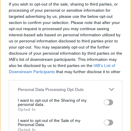
If you wish to opt-out of the sale, sharing to third parties, or
processing of your personal or sensitive information for
Argjentina e “dashuruar”
Këmbimi valutor/ Me sa
targeted advertising by us, please use the below opt-out
me Infantinon, federata
blihen e shiten dollari dhe
section to confirm your selection. Please note that after your
del me deklaratë zyrtare:
euro, çfarë ndodh me
opt-out request is processed you may continue seeing
Model transparent
monedhat e tjera
interest-based ads based on personal information utilized by
us or personal information disclosed to third parties prior to
your opt-out. You may separately opt-out of the further
disclosure of your personal information by third parties on the
IAB’s list of downstream participants. This information may
also be disclosed by us to third parties on the
IAB’s List of
Downstream Participants
that may further disclose it to other
third parties.
Flakët përfshijnë banesën
“Meta” gjobitet me 567
dykatëshe në Fier,
milionë dollarë të tjerë për
Personal Data Processing Opt Outs
shkaktohen dëme të
sigurinë e fëmijëve,
konsiderueshme
kompania: Do ta apelojmë
I want to opt-out of the Sharing of my
personal data.
Opted In
I want to opt-out of the Sale of my
Personal Data.
Opted In