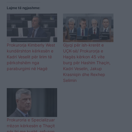
Lajme të ngjashme:
Prokurorja Kimberly West
Gjyqi për ish-krerët e
kundërshton kërkesën e
UÇK-së/ Prokurorja e
Kadri Veselit për lirim të
Hagës kërkon 45 vite
përkohshëm nga
burg për Hashim Thaçin,
paraburgimi në Hagë
Kadri Veselin, Jakup
Krasniqin dhe Rexhep
Selimin
Prokuroria e Specializuar
rrëzon kërkesën e Thaçit
për liri me kusht, refuzon