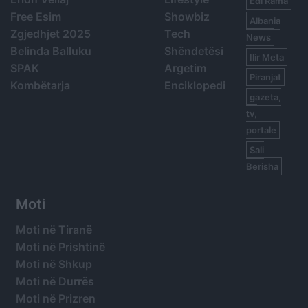
Edi Rama
Free Esim
Showbiz
Albania
Zgjedhjet 2025
Tech
News
Belinda Balluku
Shëndetësi
Ilir Meta
SPAK
Argetim
Piranjat
Kombëtarja
Enciklopedi
gazeta,
tv,
portale
Sali
Berisha
Moti
Moti në Tiranë
Moti në Prishtinë
Moti në Shkup
Moti në Durrës
Moti në Prizren