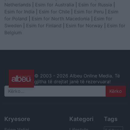
Netherlands
|
Esim for Australia
|
Esim for Russia
|
Esim for India
|
Esim for Chile
|
Esim for Peru
|
Esim
for Poland
|
Esim for North Macedonia
|
Esim for
Sweden
|
Esim for Finland
|
Esim for Norway
|
Esim for
Belgium
© 2003 -
2026 Albeu Online Media. Të
gjitha të drejtat janë të rezervuara!
Search
Kryesore
Kategori
Tags
Erion Veliaj
Lifestyle