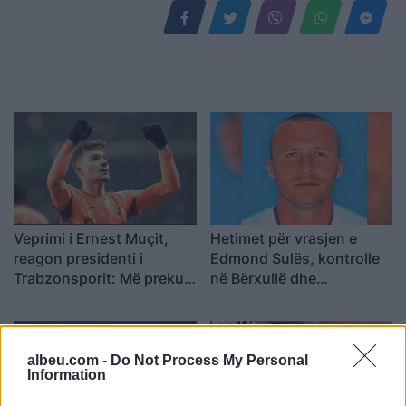
Veprimi i Ernest Muçit,
Hetimet për vrasjen e
reagon presidenti i
Edmond Sulës, kontrolle
Trabzonsporit: Më preku
në Bërxullë dhe
mua dhe të gjithë lojtarët
shoqërime personash për
t’u marrë në pyetje
albeu.com -
Do Not Process My Personal
Information