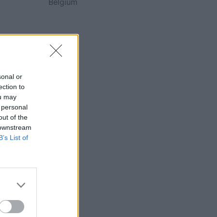
Belgium
sonal or
ection to
ou may
 personal
out of the
 downstream
B’s List of