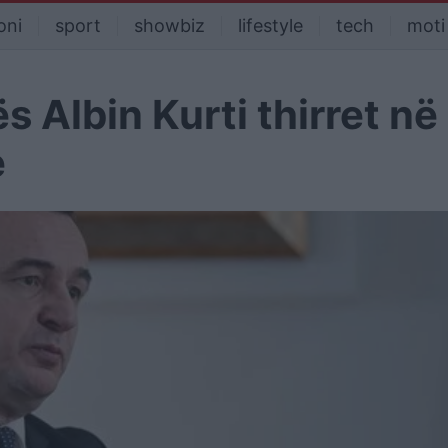
oni
sport
showbiz
lifestyle
tech
moti
s Albin Kurti thirret në
e