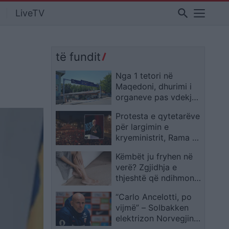
search
LiveTV
të fundit
Nga 1 tetori në
Maqedoni, dhurimi i
organeve pas vdekjes
do të realizohet me
Protesta e qytetarëve
nënshkrimin e mjekut
për largimin e
të familjes
kryeministrit, Rama e
pranon: Janë mesazh
Këmbët ju fryhen në
për qeverinë, por fajin
verë? Zgjidhja e
e ka algoritmi
thjeshtë që ndihmon
ta lehtësoni këtë
“Carlo Ancelotti, po
problem
vijmë” – Solbakken
elektrizon Norvegjinë
para duelit me Brazilin