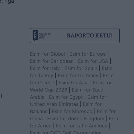
5, nga
Esim for Global
|
Esim for Europe
|
Esim for Caribbean
|
Esim for USA
|
Esim for Italy
|
Esim for Spain
|
Esim
for Turkey
|
Esim for Germany
|
Esim
for Greece
|
Esim for Asia
|
Esim for
World Cup 2026
|
Esim for Saudi
i
Arabia
|
Esim for Egypt
|
Esim for
United Arab Emirates
|
Esim for
Balkans
|
Esim for Morocco
|
Esim for
n
China
|
Esim for United Kingdom
|
Esim
for Africa
|
Esim for Latin America
|
Esim for GCC Gulf Cooperation