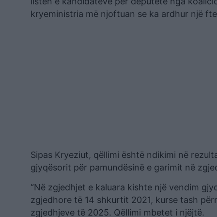
listën e kandidatëve për deputetë nga koalici
kryeministria më njoftuan se ka ardhur një fte
Sipas Kryeziut, qëllimi është ndikimi në rezul
gjyqësorit për pamundësinë e garimit në zgjed
“Në zgjedhjet e kaluara kishte një vendim gjy
zgjedhore të 14 shkurtit 2021, kurse tash për
zgjedhjeve të 2025. Qëllimi mbetet i njëjtë.