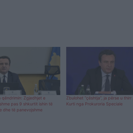
n qëndrimin: Zgjedhjet e
Zbulohet “çështja”, ja përse u thirr
hme pas 9 shkurtit ishin të
Kurti nga Prokuroria Speciale
 dhe të panevojshme