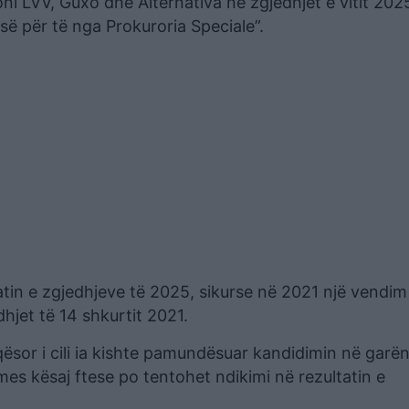
oni LVV, Guxo dhe Alternativa në zgjedhjet e vitit 202
së për të nga Prokuroria Speciale”.
tatin e zgjedhjeve të 2025, sikurse në 2021 një vendim 
hjet të 14 shkurtit 2021.
qësor i cili ia kishte pamundësuar kandidimin në garë
mes kësaj ftese po tentohet ndikimi në rezultatin e