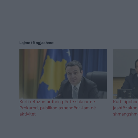
Lajme të ngjashme:
Kurti refuzon urdhrin për të shkuar në
Kurti ripoho
Prokurori, publikon axhendën: Jam në
jashtëzakons
aktivitet
shmangshme