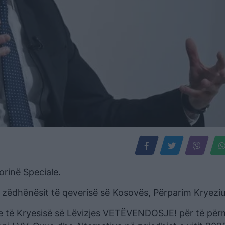
orinë Speciale.
 zëdhënësit të qeverisë së Kosovës, Përparim Kryeziu
je të Kryesisë së Lëvizjes VETËVENDOSJE! për të për