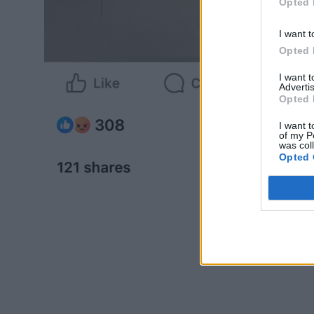
Opted 
I want t
Opted 
I want 
Advertis
Opted 
I want t
of my P
was col
Opted 