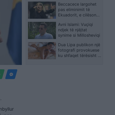
Beccacece largohet
pas eliminimit të
Ekuadorit, e cilëson
veten të dështuar
Avni Islami: Vuçiqi
ndjek të njëjtat
synime si Millosheviqi
Dua Lipa publikon një
fotografi provokuese
ku shfaqet tërësisht e
zhveshur gjatë muajit
të mjaltit në Itali
.
mbyllur