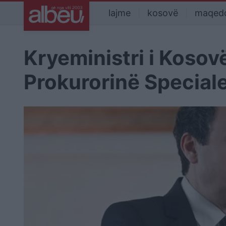
lajme
kosovë
maqed
Kryeministri i Kosovë
Prokurorinë Special