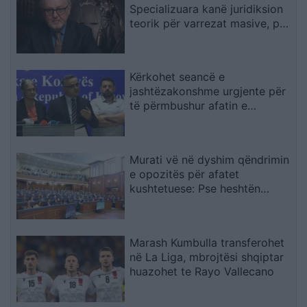
Specializuara kanë juridiksion
teorik për varrezat masive, por
drejtësia duhet të vijë nga
gjykatat e Kosovës
Kërkohet seancë e
jashtëzakonshme urgjente për
të përmbushur afatin e
konstituimit të Kuvendit
Murati vë në dyshim qëndrimin
e opozitës për afatet
kushtetuese: Pse heshtën
atëherë e flasin tani?
Marash Kumbulla transferohet
në La Liga, mbrojtësi shqiptar
huazohet te Rayo Vallecano