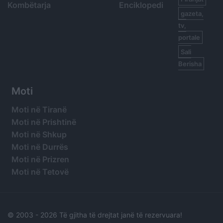
Kombëtarja
Enciklopedi
gazeta,
tv,
portale
Sali
Berisha
Moti
Moti në Tiranë
Moti në Prishtinë
Moti në Shkup
Moti në Durrës
Moti në Prizren
Moti në Tetovë
© 2003 -
2026 Të gjitha të drejtat janë të rezervuara!