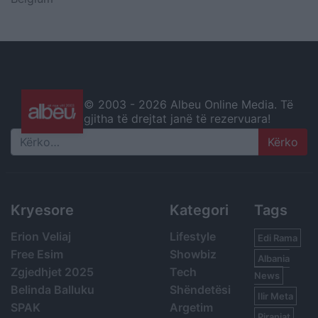
© 2003 -
2026 Albeu Online Media. Të
gjitha të drejtat janë të rezervuara!
Search
Kryesore
Kategori
Tags
Erion Veliaj
Lifestyle
Edi Rama
Free Esim
Showbiz
Albania
Zgjedhjet 2025
Tech
News
Belinda Balluku
Shëndetësi
Ilir Meta
SPAK
Argetim
Piranjat