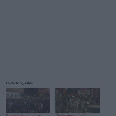
Lajme të ngjashme:
Pas më shumë se tre
“Po ju vjen fundi!”/