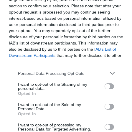
vendin? Keq e më keq!”
section to confirm your selection. Please note that after your
opt-out request is processed you may continue seeing
interest-based ads based on personal information utilized by
us or personal information disclosed to third parties prior to
your opt-out. You may separately opt-out of the further
disclosure of your personal information by third parties on the
IAB’s list of downstream participants. This information may
Korçë, automjeti godet një
Sarandë, gjykata cakton
also be disclosed by us to third parties on the
IAB’s List of
82-vjeçare teksa kalonte
masat për pesë të
Downstream Participants
that may further disclose it to other
rrugën
arrestuarit e kapur me
third parties.
armë në Gjashtë
Personal Data Processing Opt Outs
I want to opt-out of the Sharing of my
personal data.
Opted In
I want to opt-out of the Sale of my
Personal Data.
Opted In
Zjarr i përmasave të
Kodi Rrugor ndryshon:
mëdha në Klos, shpëtohet
Përsëritësit e dehur në
I want to opt-out of processing my
një e moshuar invalide
timon humbasin patentën
Personal Data for Targeted Advertising.