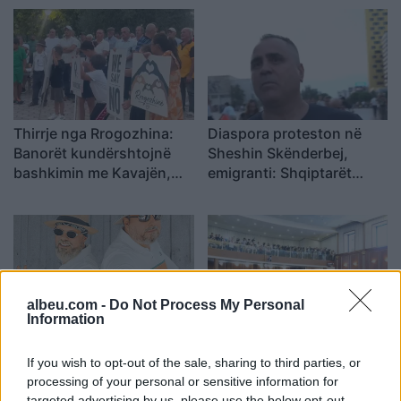
Thirrje nga Rrogozhina:
Diaspora proteston në
Banorët kundërshtojnë
Sheshin Skënderbej,
bashkimin me Kavajën,
emigranti: Shqiptarët
kërkojnë ruajtjen e
meritojnë meritokraci dhe
bashkisë së tyre
një qeveri europiane
albeu.com -
Do Not Process My Personal
Information
Vëllezërit Prifti
Kuvendi i Kosovës nuk
kundërshtojnë kufirin për
konstituohet, seanca
If you wish to opt-out of the sale, sharing to third parties, or
muzikën: “O Rama, kaq
shtyhet për të shtunën
processing of your personal or sensitive information for
shumë do ta shpopullosh
targeted advertising by us, please use the below opt-out