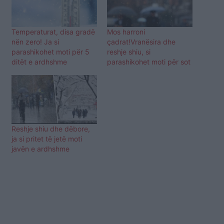
Temperaturat, disa gradë
Mos harroni
nën zero! Ja si
çadrat!Vranësira dhe
parashikohet moti për 5
reshje shiu, si
ditët e ardhshme
parashikohet moti për sot
Reshje shiu dhe dëbore,
ja si pritet të jetë moti
javën e ardhshme