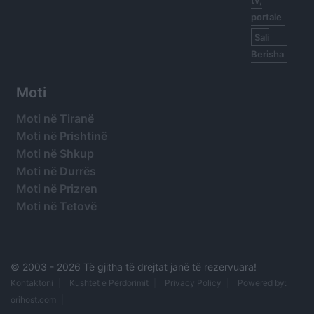
portale
Sali
Berisha
Moti
Moti në Tiranë
Moti në Prishtinë
Moti në Shkup
Moti në Durrës
Moti në Prizren
Moti në Tetovë
© 2003 -
2026 Të gjitha të drejtat janë të rezervuara!
Kontaktoni
Kushtet e Përdorimit
Privacy Policy
Powered by:
orihost.com