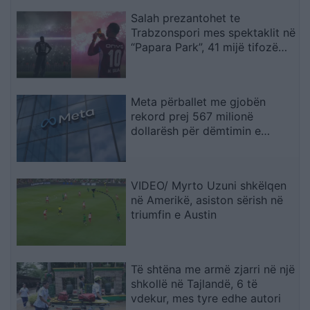
rinj
Salah prezantohet te
Trabzonspori mes spektaklit në
“Papara Park”, 41 mijë tifozë
ndezin atmosferën
Meta përballet me gjobën
rekord prej 567 milionë
dollarësh për dëmtimin e
fëmijëve
VIDEO/ Myrto Uzuni shkëlqen
në Amerikë, asiston sërish në
triumfin e Austin
Të shtëna me armë zjarri në një
shkollë në Tajlandë, 6 të
vdekur, mes tyre edhe autori