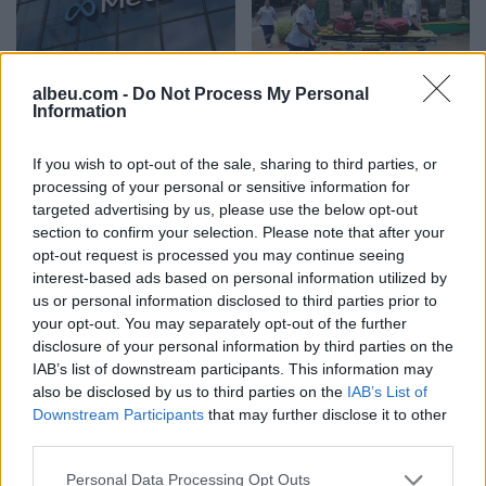
albeu.com -
Do Not Process My Personal
Meta përballet me gjobën
Të shtëna me armë zjarri
Information
rekord prej 567 milionë
në një shkollë në Tajlandë,
dollarësh për dëmtimin e
6 të vdekur, mes tyre
If you wish to opt-out of the sale, sharing to third parties, or
fëmijëve
edhe autori
processing of your personal or sensitive information for
targeted advertising by us, please use the below opt-out
section to confirm your selection. Please note that after your
opt-out request is processed you may continue seeing
interest-based ads based on personal information utilized by
us or personal information disclosed to third parties prior to
your opt-out. You may separately opt-out of the further
disclosure of your personal information by third parties on the
Këmbimi valutor/ Me sa
Sot dita e 69-të e
IAB’s list of downstream participants. This information may
blihen e shiten dollari dhe
protestës, qytetarët nuk
also be disclosed by us to third parties on the
IAB’s List of
euro, çfarë ndodh me
ndalen, të vendosur deri
Downstream Participants
that may further disclose it to other
monedhat e tjera
në largimin e kryeministrit
third parties.
Personal Data Processing Opt Outs