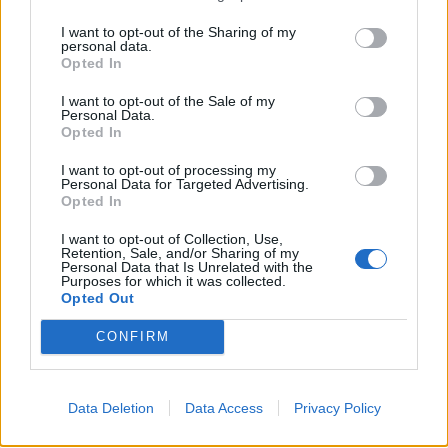
I want to opt-out of the Sharing of my
personal data.
Opted In
I want to opt-out of the Sale of my
Flakët përfshijnë banesën
Sulm i armatosur në një
Personal Data.
dykatëshe në Fier,
shkollë në Tajlandë:
Opted In
shkaktohen dëme të
gjashtë viktima, mes tyre
I want to opt-out of processing my
konsiderueshme
një 14-vjeçar
Personal Data for Targeted Advertising.
Opted In
I want to opt-out of Collection, Use,
Retention, Sale, and/or Sharing of my
Personal Data that Is Unrelated with the
Purposes for which it was collected.
Opted Out
Kodi Rrugor me masa më
“Meta” gjobitet me 567
CONFIRM
të ashpra: Heqje e
milionë dollarë të tjerë për
përhershme e patentës,
sigurinë e fëmijëve,
gjoba të rritura dhe
kompania: Do ta apelojmë
Data Deletion
Data Access
Privacy Policy
kufizime për drejtuesit e
të fundit