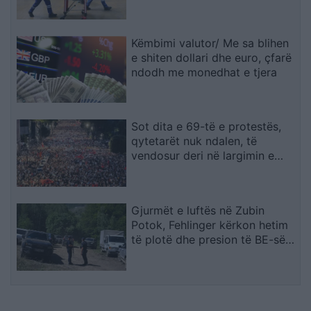
Këmbimi valutor/ Me sa blihen
e shiten dollari dhe euro, çfarë
ndodh me monedhat e tjera
Sot dita e 69-të e protestës,
qytetarët nuk ndalen, të
vendosur deri në largimin e
kryeministrit
Gjurmët e luftës në Zubin
Potok, Fehlinger kërkon hetim
të plotë dhe presion të BE-së
ndaj Serbisë