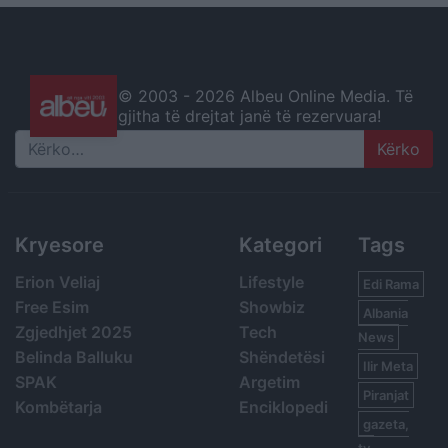
© 2003 -
2026 Albeu Online Media. Të
gjitha të drejtat janë të rezervuara!
Search
Kryesore
Kategori
Tags
Erion Veliaj
Lifestyle
Edi Rama
Free Esim
Showbiz
Albania
Zgjedhjet 2025
Tech
News
Belinda Balluku
Shëndetësi
Ilir Meta
SPAK
Argetim
Piranjat
Kombëtarja
Enciklopedi
gazeta,
tv,