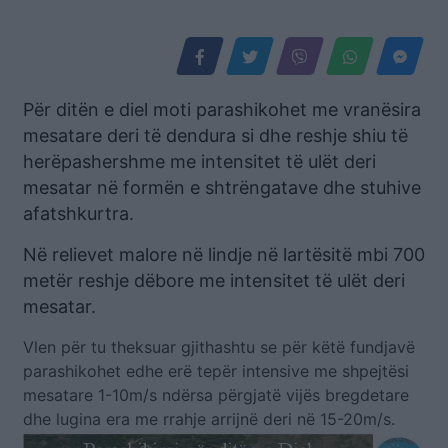
Për ditën e diel moti parashikohet me vranësira
mesatare deri të dendura si dhe reshje shiu të
herëpashershme me intensitet të ulët deri
mesatar në formën e shtrëngatave dhe stuhive
afatshkurtra.
Në relievet malore në lindje në lartësitë mbi 700
metër reshje dëbore me intensitet të ulët deri
mesatar.
Vlen për tu theksuar gjithashtu se për këtë fundjavë
parashikohet edhe erë tepër intensive me shpejtësi
mesatare 1-10m/s ndërsa përgjatë vijës bregdetare
dhe lugina era me rrahje arrijnë deri në 15-20m/s.