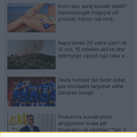
Krem apo sprej kundër diellit?
Dermatologët tregojnë cili
produkt mbron më mirë
lëkurën
Raportohen 25 vatra zjarri në
12 orë, 10 mbeten aktive dhe
ndërhyrjet vijojnë nga toka e
ajri
Teuta humbet një tjetër lojtar,
pas Kotobellit largohet edhe
Qëndrim Ismajli
Prokuroria kundërshton
aktgjykimin lirues për
Gruevskin në çështjen “Talir 2