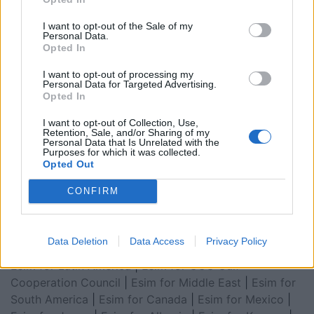
I want to opt-out of the Sale of my
Personal Data.
Opted In
I want to opt-out of processing my
Personal Data for Targeted Advertising.
Opted In
I want to opt-out of Collection, Use,
Retention, Sale, and/or Sharing of my
Personal Data that Is Unrelated with the
Esim for Global
|
Esim for Europe
|
Esim for Caribbean
Purposes for which it was collected.
|
Esim for USA
|
Esim for Italy
|
Esim for Spain
|
Esim
Opted Out
for Turkey
|
Esim for Germany
|
Esim for Greece
|
Esim
CONFIRM
for Asia
|
Esim for World Cup 2026
|
Esim for Saudi
Arabia
|
Esim for Egypt
|
Esim for United Arab
Emirates
|
Esim for Balkans
|
Esim for Morocco
|
Esim
Data Deletion
Data Access
Privacy Policy
for China
|
Esim for United Kingdom
|
Esim for Africa
|
Esim for Latin America
|
Esim for GCC Gulf
Cooperation Council
|
Esim for Middle East
|
Esim for
South America
|
Esim for Canada
|
Esim for Mexico
|