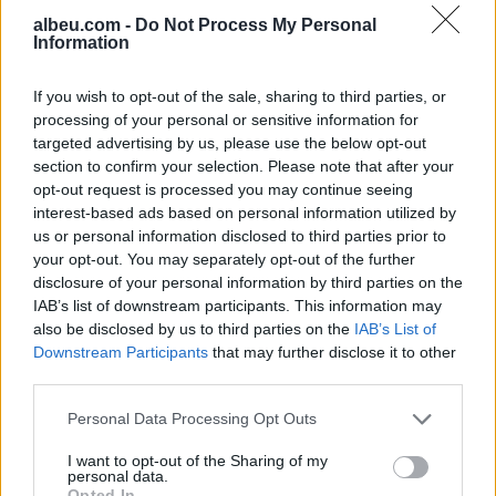
albeu.com -
Do Not Process My Personal
Information
Profesori i Kembrixhit largohet
nga detyra pas akuzave për
If you wish to opt-out of the sale, sharing to third parties, or
plagjiaturë dhe pasaktësi
processing of your personal or sensitive information for
akademike
targeted advertising by us, please use the below opt-out
section to confirm your selection. Please note that after your
opt-out request is processed you may continue seeing
Sllovakia përballet me vapë
interest-based ads based on personal information utilized by
ekstreme, termometri arrin
us or personal information disclosed to third parties prior to
42.2 gradë Celsius
your opt-out. You may separately opt-out of the further
disclosure of your personal information by third parties on the
IAB’s list of downstream participants. This information may
also be disclosed by us to third parties on the
IAB’s List of
Downstream Participants
that may further disclose it to other
third parties.
Personal Data Processing Opt Outs
I want to opt-out of the Sharing of my
personal data.
Opted In