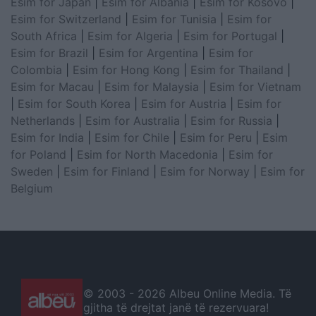
Esim for Japan
|
Esim for Albania
|
Esim for Kosovo
|
Esim for Switzerland
|
Esim for Tunisia
|
Esim for
South Africa
|
Esim for Algeria
|
Esim for Portugal
|
Esim for Brazil
|
Esim for Argentina
|
Esim for
Colombia
|
Esim for Hong Kong
|
Esim for Thailand
|
Esim for Macau
|
Esim for Malaysia
|
Esim for Vietnam
|
Esim for South Korea
|
Esim for Austria
|
Esim for
Netherlands
|
Esim for Australia
|
Esim for Russia
|
Esim for India
|
Esim for Chile
|
Esim for Peru
|
Esim
for Poland
|
Esim for North Macedonia
|
Esim for
Sweden
|
Esim for Finland
|
Esim for Norway
|
Esim for
Belgium
© 2003 -
2026 Albeu Online Media. Të
gjitha të drejtat janë të rezervuara!