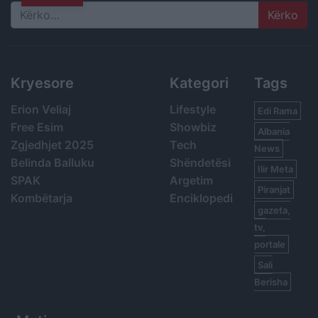
Search
Kryesore
Kategori
Tags
Erion Veliaj
Lifestyle
Edi Rama
Free Esim
Showbiz
Albania
Zgjedhjet 2025
Tech
News
Belinda Balluku
Shëndetësi
Ilir Meta
SPAK
Argetim
Piranjat
Kombëtarja
Enciklopedi
gazeta,
tv,
portale
Sali
Berisha