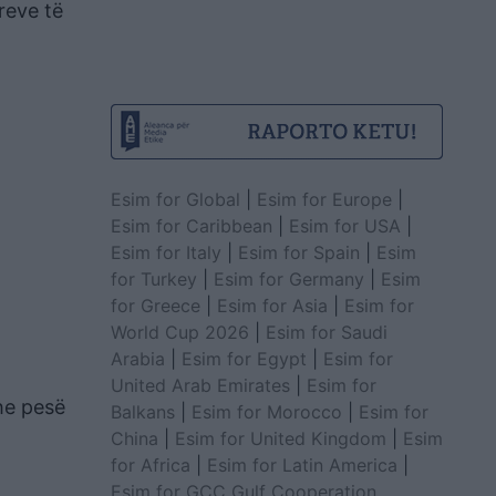
reve të
Esim for Global
|
Esim for Europe
|
Esim for Caribbean
|
Esim for USA
|
Esim for Italy
|
Esim for Spain
|
Esim
for Turkey
|
Esim for Germany
|
Esim
for Greece
|
Esim for Asia
|
Esim for
World Cup 2026
|
Esim for Saudi
Arabia
|
Esim for Egypt
|
Esim for
United Arab Emirates
|
Esim for
he pesë
Balkans
|
Esim for Morocco
|
Esim for
China
|
Esim for United Kingdom
|
Esim
for Africa
|
Esim for Latin America
|
Esim for GCC Gulf Cooperation