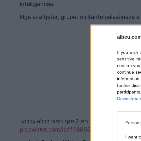
inteligjencës.
Nga ana tjetër, grupet militante palestineze 
albeu.com
If you wish 
sensitive in
confirm you
continue se
information 
further disc
participants
Downstream 
וכך זה נראה מתוך תא 2 אגף חמש בכלא גלבוע.
Persona
pic.twitter.com/IsKfG8B56R
מחוץ לחומות הכלא
I want t