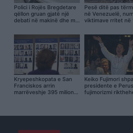
Polici i Rojës Bregdetare
Pesë ditë pas tër
qëllon gruan gjatë një
në Venezuelë, numr
debati në makinë dhe më
viktimave rritet në
pas i jep fund jetës në
Qipro
Kryepeshkopata e San
Keiko Fujimori shpa
Franciskos arrin
presidente e Perus
marrëveshje 395 milionë
fujimorizmi riktheh
dollarësh me më shumë
qeverisje pas mbi 
se 530 persona që
vitesh
denoncuan abuzime
seksuale