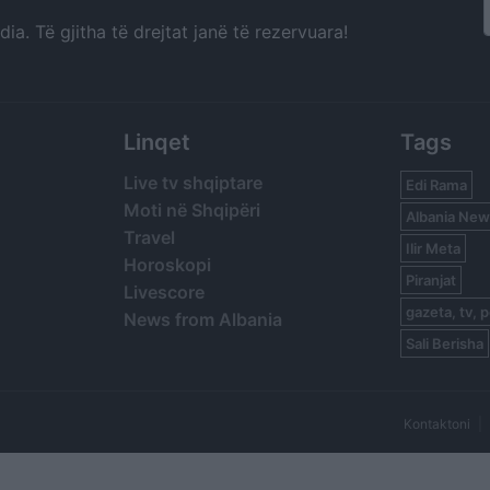
a. Të gjitha të drejtat janë të rezervuara!
Linqet
Tags
Live tv shqiptare
Edi Rama
Moti në Shqipëri
Albania New
Travel
Ilir Meta
Horoskopi
Piranjat
Livescore
gazeta, tv, p
News from Albania
Sali Berisha
Kontaktoni