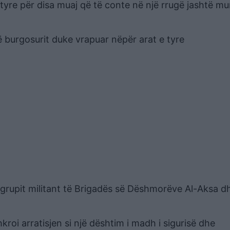
 tyre për disa muaj që të conte në një rrugë jashtë mu
 burgosurit duke vrapuar nëpër arat e tyre
ë grupit militant të Brigadës së Dëshmorëve Al-Aksa d
hkroi arratisjen si një dështim i madh i sigurisë dhe