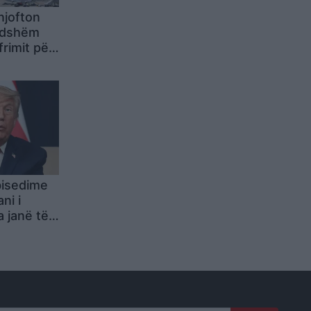
njofton
ndshëm
rimit për
bisedime
ni i
 janë të
doshta jo