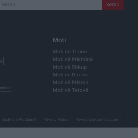
Search
Moti
Moti në Tiranë
Moti në Prishtinë
s
Moti në Shkup
Moti në Durrës
Moti në Prizren
ortale
Moti në Tetovë
Kushtet e Përdorimit
Privacy Policy
Powered by: orihost.com