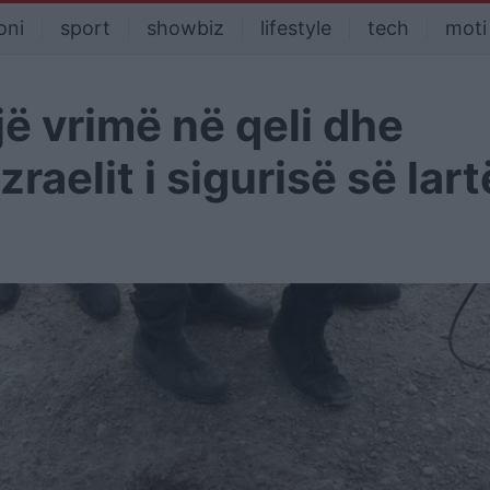
oni
sport
showbiz
lifestyle
tech
moti
jë vrimë në qeli dhe
raelit i sigurisë së lart