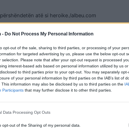
e përshëndetën atë si heroike./albeu.com
 -
Do Not Process My Personal Information
to opt-out of the sale, sharing to third parties, or processing of your per
formation for targeted advertising by us, please use the below opt-out s
r selection. Please note that after your opt-out request is processed y
eing interest-based ads based on personal information utilized by us or
disclosed to third parties prior to your opt-out. You may separately opt-
losure of your personal information by third parties on the IAB’s list of
. This information may also be disclosed by us to third parties on the
IA
Participants
that may further disclose it to other third parties.
l Data Processing Opt Outs
פיר מנהרה בשירותים שהוביל אל 
o opt-out of the Sharing of my personal data.