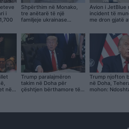
meteve
Shpërthim në Monako,
Avion i JetBlue 
i i
tre anëtarë të një
incident të mu
 1,700
familjeje ukrainase
me dron gjatë af
mbeten të plagosur;
ulje në JFK
autoritetet verifikojnë
pistën terroriste
llet
Trump paralajmëron
Trump njofton 
ë,
takim në Doha për
në Doha, Tehera
et në
çështjen bërthamore të
mohon: Ndoshta
20
Iranit, Teherani thotë se
rëndësishme, n
nuk ka negociata në
axhendë