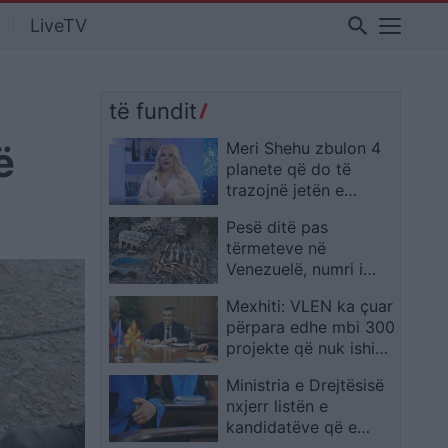
search
LiveTV
të fundit
ë
Meri Shehu zbulon 4
planete që do të
trazojnë jetën e
këtyre shenjave
Pesë ditë pas
tërmeteve në
Venezuelë, numri i
viktimave rritet në
Mexhiti: VLEN ka çuar
1,700
përpara edhe mbi 300
projekte që nuk ishin
pjesë e premtimeve
Ministria e Drejtësisë
elektorale
nxjerr listën e
kandidatëve që e
kaluan pjesën me