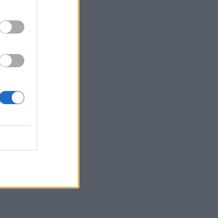
Belgium
ptarë “ia
 Si u