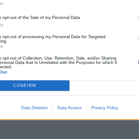
, 2021
In
o opt-out of the Sale of my Personal Data.
In
to opt-out of processing my Personal Data for Targeted
ing.
In
o opt-out of Collection, Use, Retention, Sale, and/or Sharing
ersonal Data that Is Unrelated with the Purposes for which it
lected.
Out
rotestë brenda burgut të
Njëri i akuzuar për vrasje, tre shqi
CONFIRM
burgosurit mbyllen në qeli,
mbathin” nga qelitë e burgut grek:
hqimin dhe ajrosjen
arratisën me çarçafë
Data Deletion
Data Access
Privacy Policy