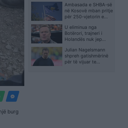
Ambasada e SHBA-së
shkrim të Provimit të
në Kosovë mban pritje
Jurisprudencës
për 250-vjetorin e
Pavarësisë amerikane
U eliminua nga
Botërori, trajneri i
Holandës nuk jep
dorëheqjen: Kam idetë
Julian Nagelsmann
e mia, por s’do ti them
shpreh gatishmërinë
për të vijuar te
Gjermania pas daljes
tronditëse ndaj
Paraguait
një burg