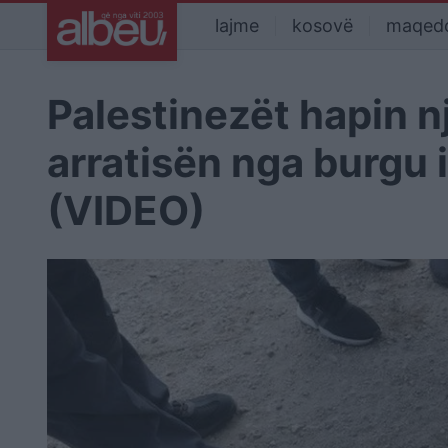
lajme
kosovë
maqed
Palestinezët hapin n
arratisën nga burgu iz
(VIDEO)