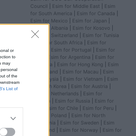
Council
|
Esim for Middle East
|
Esim
for South America
|
Esim for Canada
|
Esim for Mexico
|
Esim for Japan
|
Esim for Albania
|
Esim for Kosovo
|
Esim for Switzerland
|
Esim for Tunisia
|
Esim for South Africa
|
Esim for
Algeria
|
Esim for Portugal
|
Esim for
sonal or
Brazil
|
Esim for Argentina
|
Esim for
ection to
ou may
Colombia
|
Esim for Hong Kong
|
Esim
 personal
for Thailand
|
Esim for Macau
|
Esim
out of the
for Malaysia
|
Esim for Vietnam
|
Esim
 downstream
for South Korea
|
Esim for Austria
|
B’s List of
Esim for Netherlands
|
Esim for
Australia
|
Esim for Russia
|
Esim for
India
|
Esim for Chile
|
Esim for Peru
|
Esim for Poland
|
Esim for North
Macedonia
|
Esim for Sweden
|
Esim
for Finland
|
Esim for Norway
|
Esim for