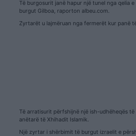
Të burgosurit janë hapur një tunel nga qelia e
burgut Gilboa, raporton albeu.com.
Zyrtarët u lajmëruan nga fermerët kur panë të
Të arratisurit përfshijnë një ish-udhëheqës t
anëtarë të Xhihadit Islamik.
Një zyrtar i shërbimit të burgut izraelit e përs