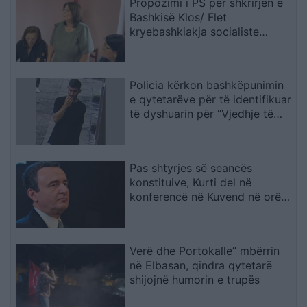
Propozimi i PS për shkrirjen e
Bashkisë Klos/ Flet
kryebashkiakja socialiste
Valbona Kola: Jam shërbëtore
e popullit, karrigia është e
përkohshme, nëse qytetarët
Policia kërkon bashkëpunimin
janë kundër, unë jam me ta
e qytetarëve për të identifikuar
(VIDEO)
të dyshuarin për “Vjedhje të
rëndë
Pas shtyrjes së seancës
konstituive, Kurti del në
konferencë në Kuvend në orën
12:30
Verë dhe Portokalle” mbërrin
në Elbasan, qindra qytetarë
shijojnë humorin e trupës