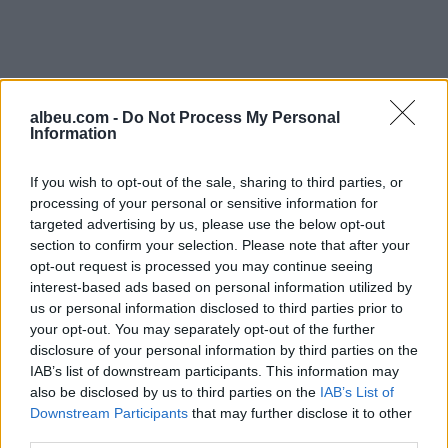
albeu.com -
Do Not Process My Personal
Information
If you wish to opt-out of the sale, sharing to third parties, or
processing of your personal or sensitive information for
targeted advertising by us, please use the below opt-out
section to confirm your selection. Please note that after your
opt-out request is processed you may continue seeing
Shtuar
më
2.10.2023 22:27
interest-based ads based on personal information utilized by
us or personal information disclosed to third parties prior to
Tags:
,
,
,
albeu
erotike
Hoxha
video
your opt-out. You may separately opt-out of the further
disclosure of your personal information by third parties on the
IAB’s list of downstream participants. This information may
also be disclosed by us to third parties on the
IAB’s List of
Downstream Participants
that may further disclose it to other
third parties.