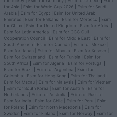
for Turkey
|
Esim for Germany
|
Esim for Greece
|
Esim
for Asia
|
Esim for World Cup 2026
|
Esim for Saudi
Arabia
|
Esim for Egypt
|
Esim for United Arab
Emirates
|
Esim for Balkans
|
Esim for Morocco
|
Esim
for China
|
Esim for United Kingdom
|
Esim for Africa
|
Esim for Latin America
|
Esim for GCC Gulf
Cooperation Council
|
Esim for Middle East
|
Esim for
South America
|
Esim for Canada
|
Esim for Mexico
|
Esim for Japan
|
Esim for Albania
|
Esim for Kosovo
|
Esim for Switzerland
|
Esim for Tunisia
|
Esim for
South Africa
|
Esim for Algeria
|
Esim for Portugal
|
Esim for Brazil
|
Esim for Argentina
|
Esim for
Colombia
|
Esim for Hong Kong
|
Esim for Thailand
|
Esim for Macau
|
Esim for Malaysia
|
Esim for Vietnam
|
Esim for South Korea
|
Esim for Austria
|
Esim for
Netherlands
|
Esim for Australia
|
Esim for Russia
|
Esim for India
|
Esim for Chile
|
Esim for Peru
|
Esim
for Poland
|
Esim for North Macedonia
|
Esim for
Sweden
|
Esim for Finland
|
Esim for Norway
|
Esim for