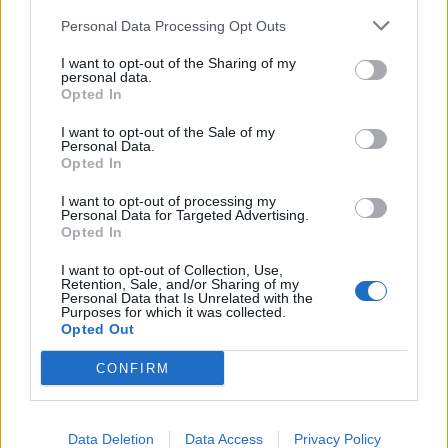
Personal Data Processing Opt Outs
I want to opt-out of the Sharing of my
personal data.
Opted In
I want to opt-out of the Sale of my
Personal Data.
Grabitet taksisti në Lezhë,
Njerëzimi ka shpenzuar
Opted In
autorët i vjedhin para dhe
burimet vjetore të Tokës
I want to opt-out of processing my
sende personale
dhe po jeton në “borxh”
Personal Data for Targeted Advertising.
ekologjik
Opted In
I want to opt-out of Collection, Use,
Retention, Sale, and/or Sharing of my
Personal Data that Is Unrelated with the
Purposes for which it was collected.
Opted Out
CONFIRM
Propozimi i PS për
PD kërkon të anulohet
shkrirjen e Bashkisë Klos/
tenderi 15 milionë euro
Flet kryebashkiakja
për avionët zjarrfikës,
Data Deletion
Data Access
Privacy Policy