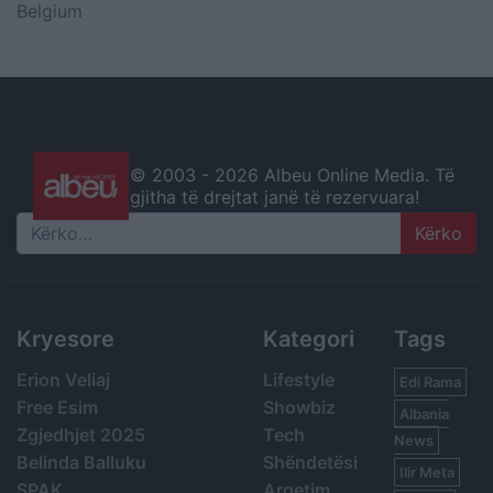
Belgium
© 2003 -
2026 Albeu Online Media. Të
gjitha të drejtat janë të rezervuara!
Search
Kryesore
Kategori
Tags
Erion Veliaj
Lifestyle
Edi Rama
Free Esim
Showbiz
Albania
Zgjedhjet 2025
Tech
News
Belinda Balluku
Shëndetësi
Ilir Meta
SPAK
Argetim