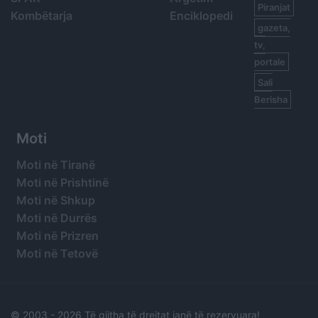
Piranjat
Kombëtarja
Enciklopedi
gazeta,
tv,
portale
Sali
Berisha
Moti
Moti në Tiranë
Moti në Prishtinë
Moti në Shkup
Moti në Durrës
Moti në Prizren
Moti në Tetovë
© 2003 -
2026 Të gjitha të drejtat janë të rezervuara!