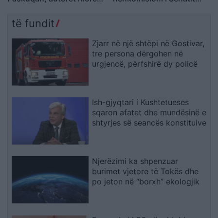
florinj me vlerë 1.5 mln
siguron telefonin zyrtar të
lekë dhe shmangën akset
Anthony Fauci-t
të fundit
kryesore
Zjarr në një shtëpi në Gostivar,
tre persona dërgohen në
urgjencë, përfshirë dy policë
Ish-gjyqtari i Kushtetueses
sqaron afatet dhe mundësinë e
shtyrjes së seancës konstituive
Njerëzimi ka shpenzuar
burimet vjetore të Tokës dhe
po jeton në “borxh” ekologjik