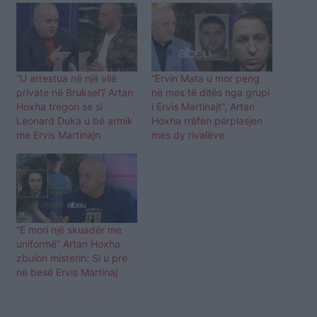
“U arrestua në një vilë
“Ervin Mata u mor peng
private në Bruksel”/ Artan
në mes të ditës nga grupi
Hoxha tregon se si
i Ervis Martinajt”, Artan
Leonard Duka u bë armik
Hoxha rrëfen përplasjen
me Ervis Martinajn
mes dy rivalëve
“E mori një skuadër me
uniformë” Artan Hoxha
zbulon misterin: Si u pre
në besë Ervis Martinaj