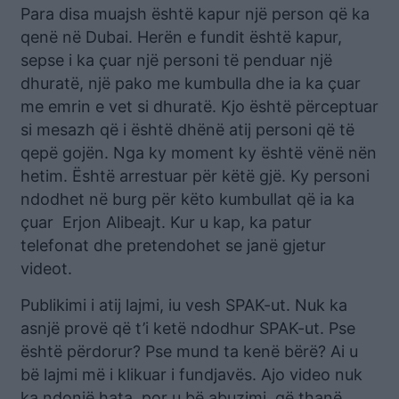
Para disa muajsh është kapur një person që ka
qenë në Dubai. Herën e fundit është kapur,
sepse i ka çuar një personi të penduar një
dhuratë, një pako me kumbulla dhe ia ka çuar
me emrin e vet si dhuratë. Kjo është përceptuar
si mesazh që i është dhënë atij personi që të
qepë gojën. Nga ky moment ky është vënë nën
hetim. Është arrestuar për këtë gjë. Ky personi
ndodhet në burg për këto kumbullat që ia ka
çuar Erjon Alibeajt. Kur u kap, ka patur
telefonat dhe pretendohet se janë gjetur
videot.
Publikimi i atij lajmi, iu vesh SPAK-ut. Nuk ka
asnjë provë që t’i ketë ndodhur SPAK-ut. Pse
është përdorur? Pse mund ta kenë bërë? Ai u
bë lajmi më i klikuar i fundjavës. Ajo video nuk
ka ndonjë hata, por u bë abuzimi, që thanë