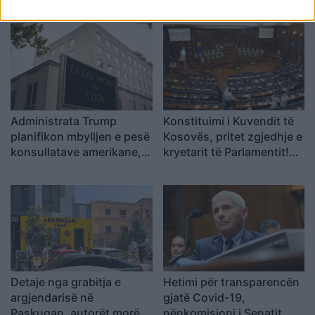
socialiste Valbona Kola:
Vangjeli: Fituesja e lidhur
Jam shërbëtore e popullit,
me skandale në Spanjë, të
karrigia është e
nisë hetimi i SPAK
përkohshme, nëse
qytetarët janë kundër, unë
jam me ta (VIDEO)
Administrata Trump
Konstituimi i Kuvendit të
planifikon mbylljen e pesë
Kosovës, pritet zgjedhje e
konsullatave amerikane,
kryetarit të Parlamentit!
përfshirë atë në Kanada
Afat 60 ditë për
Presidentin e ri
Detaje nga grabitja e
Hetimi për transparencën
argjendarisë në
gjatë Covid-19,
Paskuqan, autorët morën
nënkomisioni i Senatit