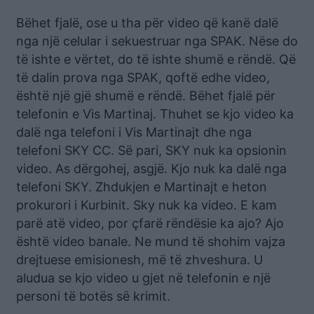
Bëhet fjalë, ose u tha për video që kanë dalë
nga një celular i sekuestruar nga SPAK. Nëse do
të ishte e vërtet, do të ishte shumë e rëndë. Që
të dalin prova nga SPAK, qoftë edhe video,
është një gjë shumë e rëndë. Bëhet fjalë për
telefonin e Vis Martinaj. Thuhet se kjo video ka
dalë nga telefoni i Vis Martinajt dhe nga
telefoni SKY CC. Së pari, SKY nuk ka opsionin
video. As dërgohej, asgjë. Kjo nuk ka dalë nga
telefoni SKY. Zhdukjen e Martinajt e heton
prokurori i Kurbinit. Sky nuk ka video. E kam
parë atë video, por çfarë rëndësie ka ajo? Ajo
është video banale. Ne mund të shohim vajza
drejtuese emisionesh, më të zhveshura. U
aludua se kjo video u gjet në telefonin e një
personi të botës së krimit.