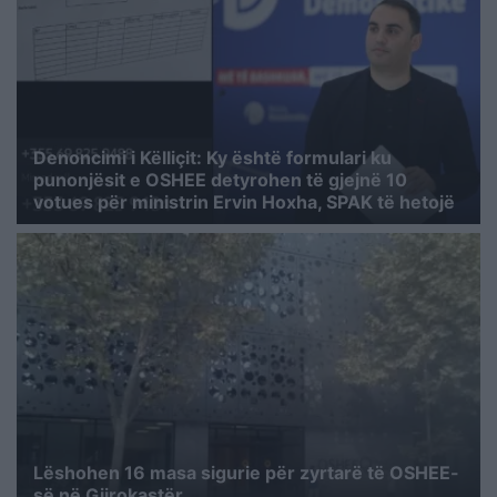
Denoncimi i Këlliçit: Ky është formulari ku
punonjësit e OSHEE detyrohen të gjejnë 10
votues për ministrin Ervin Hoxha, SPAK të hetojë
Lëshohen 16 masa sigurie për zyrtarë të OSHEE-
së në Gjirokastër