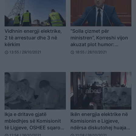
Vidhnin energji elektrike,
“Solla çizmet për
2 të arrestuar dhe 3 në
ministren”, Korreshi vijon
kërkim
akuzat plot humor:
Biznesmeni rruajti lekët e
13:55 / 29/10/2021
18:55 / 28/10/2021
schedule
schedule
shalqirit
Ikja e dritave gjatë
Ikën energjia elektrike në
mbledhjes së Komisionit
Komisionin e Ligjeve,
të Ligjeve, OSHEE sqaron
ndërsa diskutohej huaja
çfarë ndodhi
për OSHEE (VIDEO)
12:54 / 26/10/2021
11:08 / 26/10/2021
schedule
schedule