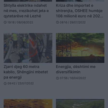
Shtylla elektrike ndahet
Kriza dhe importet e
në mes, rrezikohet jeta e
shtrenjta, OSHEE humbje
qytetarëve në Lezhë
108 milionë euro në 2021,
KESH dhe OST me fitim
19:18 / 08/08/2022
08:16 / 29/07/2022
schedule
schedule
Zjarri djeg 60 metra
Energjia, dështimi me
kabllo, Shëngjini mbetet
diversifikimin
pa energji
07:56 / 16/04/2022
schedule
09:42 / 22/07/2022
schedule