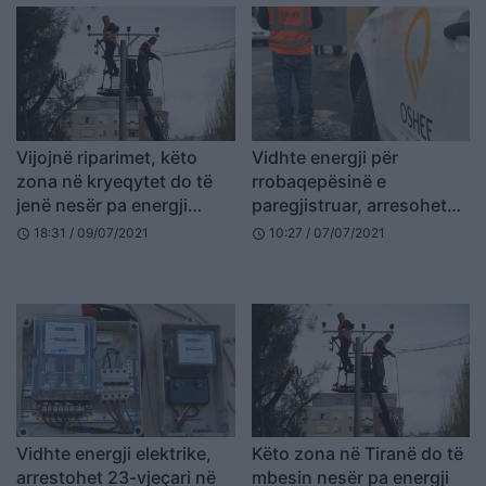
Vijojnë riparimet, këto
Vidhte energji për
zona në kryeqytet do të
rrobaqepësinë e
jenë nesër pa energji
paregjistruar, arresohet
elektrike
punonjësi i OSHEE në
18:31 / 09/07/2021
10:27 / 07/07/2021
schedule
schedule
Tepelenë
Vidhte energji elektrike,
Këto zona në Tiranë do të
arrestohet 23-vjeçari në
mbesin nesër pa energji