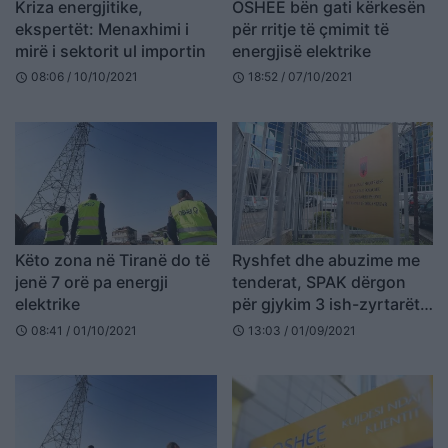
Kriza energjitike,
OSHEE bën gati kërkesën
ekspertët: Menaxhimi i
për rritje të çmimit të
mirë i sektorit ul importin
energjisë elektrike
08:06 / 10/10/2021
18:52 / 07/10/2021
schedule
schedule
Këto zona në Tiranë do të
Ryshfet dhe abuzime me
jenë 7 orë pa energji
tenderat, SPAK dërgon
elektrike
për gjykim 3 ish-zyrtarët e
OSHEE
08:41 / 01/10/2021
13:03 / 01/09/2021
schedule
schedule