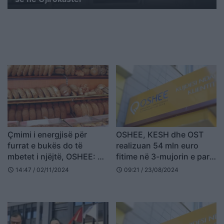
Çmimi i energjisë për
OSHEE, KESH dhe OST
furrat e bukës do të
realizuan 54 mln euro
mbetet i njëjtë, OSHEE: Ja
fitime në 3-mujorin e parë
skemat e faturimit
2024, rënie vjetore me
14:47 / 02/11/2024
09:21 / 23/08/2024
schedule
schedule
33%