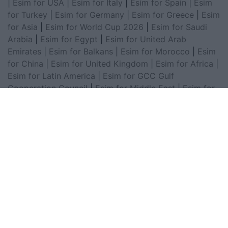
|
Esim for USA
|
Esim for Italy
|
Esim for Spain
|
Esim
for Turkey
|
Esim for Germany
|
Esim for Greece
|
Esim
for Asia
|
Esim for World Cup 2026
|
Esim for Saudi
Arabia
|
Esim for Egypt
|
Esim for United Arab
Emirates
|
Esim for Balkans
|
Esim for Morocco
|
Esim
for China
|
Esim for United Kingdom
|
Esim for Africa
|
Esim for Latin America
|
Esim for GCC Gulf
Cooperation Council
|
Esim for Middle East
|
Esim for
South America
|
Esim for Canada
|
Esim for Mexico
|
Esim for Japan
|
Esim for Albania
|
Esim for Kosovo
|
Esim for Switzerland
|
Esim for Tunisia
|
Esim for
South Africa
|
Esim for Algeria
|
Esim for Portugal
|
Esim for Brazil
|
Esim for Argentina
|
Esim for
Colombia
|
Esim for Hong Kong
|
Esim for Thailand
|
Esim for Macau
|
Esim for Malaysia
|
Esim for Vietnam
|
Esim for South Korea
|
Esim for Austria
|
Esim for
Netherlands
|
Esim for Australia
|
Esim for Russia
|
Esim for India
|
Esim for Chile
|
Esim for Peru
|
Esim
for Poland
|
Esim for North Macedonia
|
Esim for