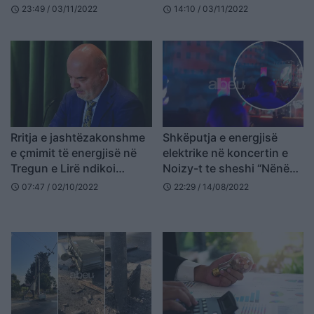
në spital
23:49 / 03/11/2022
14:10 / 03/11/2022
schedule
schedule
Rritja e jashtëzakonshme
Shkëputja e energjisë
e çmimit të energjisë në
elektrike në koncertin e
Tregun e Lirë ndikoi
Noizy-t te sheshi “Nënë
negativisht te financat e
Tereza”, reagon OSHEE:
07:47 / 02/10/2022
22:29 / 14/08/2022
schedule
schedule
OSHEE
Ky është shkaku