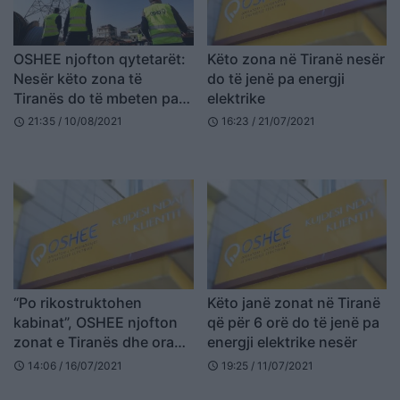
OSHEE njofton qytetarët:
Këto zona në Tiranë nesër
Nesër këto zona të
do të jenë pa energji
Tiranës do të mbeten pa
elektrike
energji elektrike
21:35 / 10/08/2021
16:23 / 21/07/2021
schedule
schedule
“Po rikostruktohen
Këto janë zonat në Tiranë
kabinat”, OSHEE njofton
që për 6 orë do të jenë pa
zonat e Tiranës dhe ora
energji elektrike nesër
ku nuk do të ketë energji
14:06 / 16/07/2021
19:25 / 11/07/2021
schedule
schedule
4 ditët në vijim