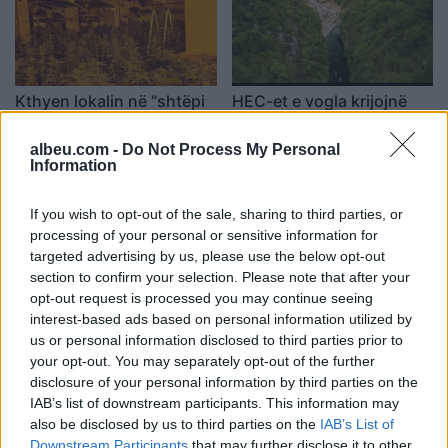
Kthyen lokalin në “shtëpi
HEC-et e vogla krijojnë
bari”, arrestohen dy
amulli, OSHEE: S’kemi
persona në Malësi të
informacion për
albeu.com -
Do Not Process My Personal
Information
Madhe, nën hetim pronari
koncesionet, vijnë kur
11:23 / 29/03/2022
08:06 / 28/03/2022
schedule
schedule
dhe katër punonjës të
përfundon ndërtimi
OSHEE
If you wish to opt-out of the sale, sharing to third parties, or
processing of your personal or sensitive information for
targeted advertising by us, please use the below opt-out
section to confirm your selection. Please note that after your
opt-out request is processed you may continue seeing
interest-based ads based on personal information utilized by
us or personal information disclosed to third parties prior to
OSHEE njofton qytetarët:
Energjia, bizneset në
your opt-out. You may separately opt-out of the further
Nesër këto zona të
terren të pasigurt, çmimet
disclosure of your personal information by third parties on the
Tiranës do të mbeten pa
pritet të dyfishohen që
IAB’s list of downstream participants. This information may
energji, ja oraret
nga janari
also be disclosed by us to third parties on the
IAB’s List of
22:41 / 07/02/2022
08:03 / 05/02/2022
schedule
schedule
Downstream Participants
that may further disclose it to other