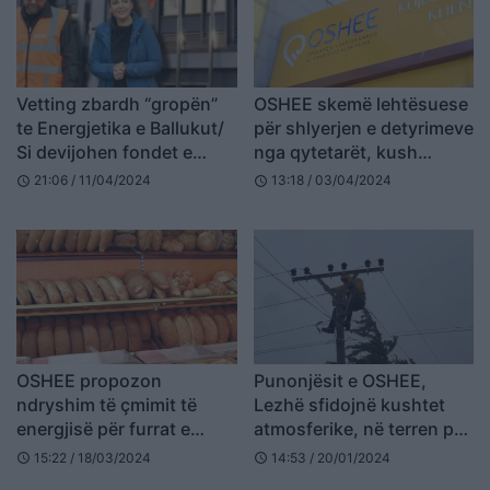
Vetting zbardh “gropën”
OSHEE skemë lehtësuese
te Energjetika e Ballukut/
për shlyerjen e detyrimeve
Si devijohen fondet e
nga qytetarët, kush
energjetikës për t’u
përfiton
21:06 / 11/04/2024
13:18 / 03/04/2024
schedule
schedule
shpallur humbje në rrjet
OSHEE propozon
Punonjësit e OSHEE,
ndryshim të çmimit të
Lezhë sfidojnë kushtet
energjisë për furrat e
atmosferike, në terren për
bukës
riparimin e defekteve
15:22 / 18/03/2024
14:53 / 20/01/2024
schedule
schedule