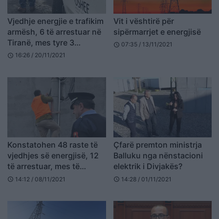
Vjedhje energjie e trafikim
Vit i vështirë për
armësh, 6 të arrestuar në
sipërmarrjet e energjisë
Tiranë, mes tyre 3
07:35 / 13/11/2021
schedule
punonjës të OSHEE
16:26 / 20/11/2021
schedule
Konstatohen 48 raste të
Çfarë premton ministrja
vjedhjes së energjisë, 12
Balluku nga nënstacioni
të arrestuar, mes të
elektrik i Divjakës?
proceduarve dhe 3
14:12 / 08/11/2021
14:28 / 01/11/2021
schedule
schedule
punonjës të OSHEE