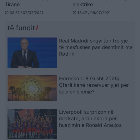
Tiranë
elektrike
08:57 / 07/07/2021
18:47 / 06/07/2021
schedule
schedule
të fundit
Real Madridi shqyrton tre yje
të mesfushës pas dështimit me
Rodrin
Horoskopi 8 Gusht 2026/
Çfarë kanë rezervuar yjet për
secilën shenjë?
Liverpooli surprizon në
merkato, arrin akord për
huazimin e Ronald Araujos