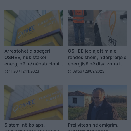
Arrestohet dispeçeri
OSHEE jep njoftimin e
OSHEE, nuk stakoi
rëndësishëm, ndërprerje e
energjinë në nënstacionin
energjisë në disa zona të
ku po punonte elektriçisti
Tiranës
11:20 / 12/11/2023
09:56 / 28/09/2023
schedule
schedule
që humbi jetën
Sistemi në kolaps,
Prej vitesh në emigrim,