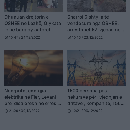
Dhunuan drejtorin e
Sharroi 6 shtylla të
OSHEE në Lezhë, Gjykata
vendosura nga OSHEE,
lë në burg dy autorët
arrestohet 57-vjeçari në
Dibër
10:47 / 24/12/2022
10:13 / 23/12/2022
schedule
schedule
Ndërpritet energjia
1500 persona pas
elektrike në Fier, Levani
hekurave për “vjedhjen e
prej disa orësh në errësirë
dritave”, kompanitë, 156
totale
miliardë lekë borxh
21:09 / 09/12/2022
10:21 / 06/12/2022
schedule
schedule