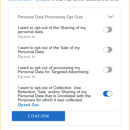
third parties.
Personal Data Processing Opt Outs
I want to opt-out of the Sharing of my
personal data.
Opted In
Si mund të kontrolloni
EMRI/ Ra në kontakt me
I want to opt-out of the Sale of my
Personal Data.
online faturat e energjisë
rrymën bashkë me
Opted In
elektrike?
kolegun, ndërron jetë
punonjësi i OSHEE në
08:03 / 31/01/2022
21:19 / 28/12/2021
schedule
schedule
I want to opt-out of processing my
Memaliaj
Personal Data for Targeted Advertising.
Opted In
I want to opt-out of Collection, Use,
Retention, Sale, and/or Sharing of my
Personal Data that Is Unrelated with the
Purposes for which it was collected.
Opted Out
CONFIRM
Një pjesë e Lezhës vijon
Ç’po ndodh? E gjithë