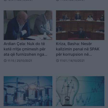
Ardian Çela: Nuk do të
Kriza, Basha: Nesër
ketë rritje çmimesh për
kallzimin penal në SPAK
ata që furnizohen nga
për korrupsion në
OSHEE
sektrorin energjitik
11:15 / 25/10/2021
11:01 / 14/10/2021
schedule
schedule