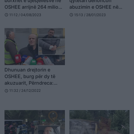
borxhet e ujësjellësve në
qytetari denoncon
OSHEE arrijnë 264 milionë
abuzimin e OSHEE në
euro
Vaun e Dejës: Ma sollën
11:12 / 04/08/2023
15:13 / 28/01/2023
schedule
schedule
faturën 3 milion lekë
Dhunuan drejtorin e
OSHEE, burg për dy të
akuzuarit, Përndreca:
Goditja për shkak të
11:32 / 24/12/2022
schedule
detyrës (VIDEO)