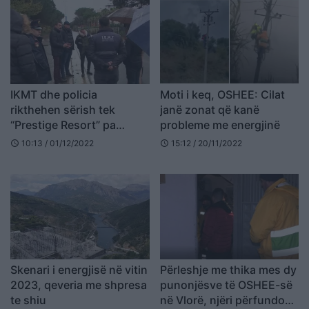
IKMT dhe policia
Moti i keq, OSHEE: Cilat
rikthehen sërish tek
janë zonat që kanë
“Prestige Resort” pa
probleme me energjinë
paralajmërim: Nxirren
10:13 / 01/12/2022
15:12 / 20/11/2022
schedule
schedule
jashtë pushuesit dhe
punonjësit, OSHEE
ndëpret energjinë
Skenari i energjisë në vitin
Përleshje me thika mes dy
2023, qeveria me shpresa
punonjësve të OSHEE-së
te shiu
në Vlorë, njëri përfundon