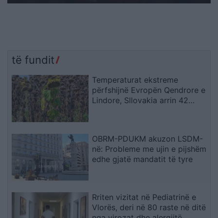
të fundit
Temperaturat ekstreme
përfshijnë Evropën Qendrore e
Lindore, Sllovakia arrin 42
gradë dhe Polonia përballet me
probleme energjetike
OBRM-PDUKM akuzon LSDM-
në: Probleme me ujin e pijshëm
edhe gjatë mandatit të tyre
Rriten vizitat në Pediatrinë e
Vlorës, deri në 80 raste në ditë
nga virozat dhe alergjitë