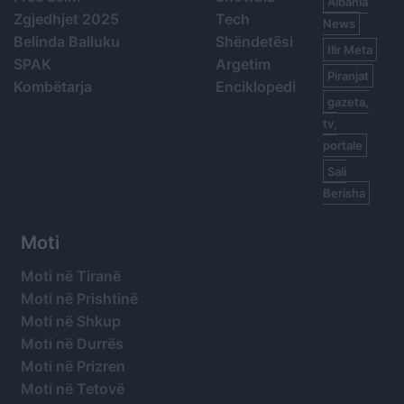
Albania
Zgjedhjet 2025
Tech
News
Belinda Balluku
Shëndetësi
Ilir Meta
SPAK
Argetim
Piranjat
Kombëtarja
Enciklopedi
gazeta,
tv,
portale
Sali
Berisha
Moti
Moti në Tiranë
Moti në Prishtinë
Moti në Shkup
Moti në Durrës
Moti në Prizren
Moti në Tetovë