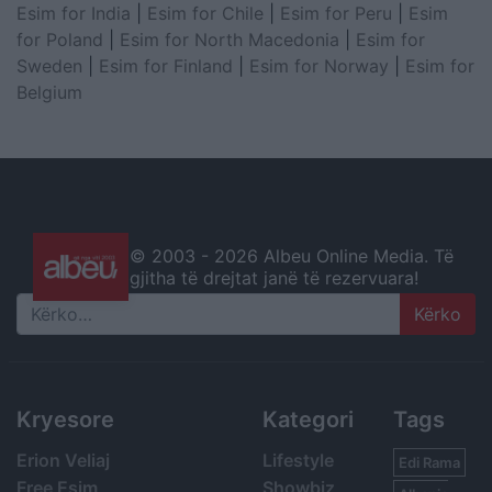
Esim for India
|
Esim for Chile
|
Esim for Peru
|
Esim
for Poland
|
Esim for North Macedonia
|
Esim for
Sweden
|
Esim for Finland
|
Esim for Norway
|
Esim for
Belgium
© 2003 -
2026 Albeu Online Media. Të
gjitha të drejtat janë të rezervuara!
Search
Kryesore
Kategori
Tags
Erion Veliaj
Lifestyle
Edi Rama
Free Esim
Showbiz