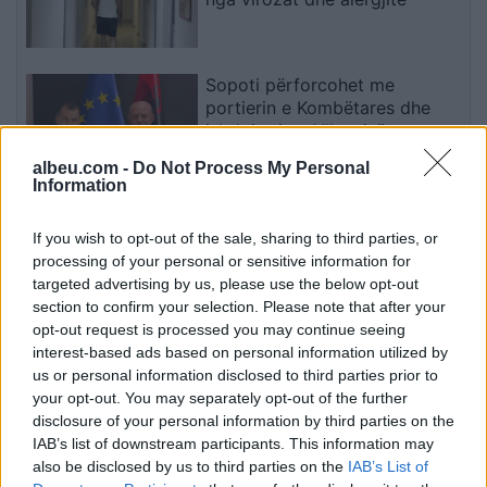
Sopoti përforcohet me
portierin e Kombëtares dhe
ish-lojtarin e Vllaznisë
albeu.com -
Do Not Process My Personal
Information
Ariana Grande thyen heshtjen
pas njoftimit për shkëputje nga
If you wish to opt-out of the sale, sharing to third parties, or
skena: Vendimi ishte i
processing of your personal or sensitive information for
paramenduar, jo i momentit
targeted advertising by us, please use the below opt-out
section to confirm your selection. Please note that after your
opt-out request is processed you may continue seeing
Charlize Theron mahnit në Seul
interest-based ads based on personal information utilized by
me një pamje të errët dhe
us or personal information disclosed to third parties prior to
provokuese gjatë promovimit
your opt-out. You may separately opt-out of the further
të filmit “The Odyssey
disclosure of your personal information by third parties on the
IAB’s list of downstream participants. This information may
also be disclosed by us to third parties on the
IAB’s List of
Infantino nis betejën për