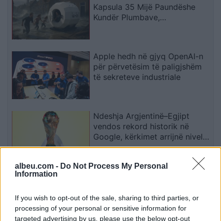
Kapsula 35 Mijë Paundëshe
Kundër Plumbave,
Shpërthimeve dhe Fatkeqësive
Natyrore
Apple hedh në gjyq OpenAI-n
për përvetësim të paligjshëm
të sekreteve industriale
Ndeshja Argjentinë–Egjipt
vendos rekord historik në
Google, kërkimet arrijnë nivele
të papara
albeu.com -
Do Not Process My Personal
Information
Kina zbulon robotë humanoidë
tepër realistë, të projektuar për
shoqëri afatgjatë
If you wish to opt-out of the sale, sharing to third parties, or
processing of your personal or sensitive information for
targeted advertising by us, please use the below opt-out