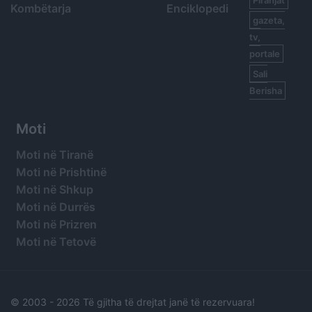
Kombëtarja
Enciklopedi
gazeta,
tv,
portale
Sali
Berisha
Moti
Moti në Tiranë
Moti në Prishtinë
Moti në Shkup
Moti në Durrës
Moti në Prizren
Moti në Tetovë
© 2003 -
2026 Të gjitha të drejtat janë të rezervuara!