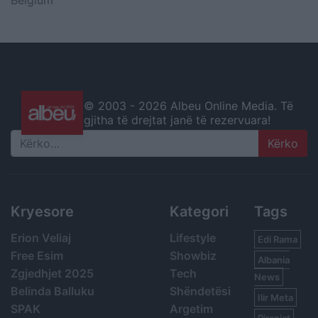
© 2003 -
2026 Albeu Online Media. Të
gjitha të drejtat janë të rezervuara!
Search
Kryesore
Kategori
Tags
Erion Veliaj
Lifestyle
Edi Rama
Free Esim
Showbiz
Albania
Zgjedhjet 2025
Tech
News
Belinda Balluku
Shëndetësi
Ilir Meta
SPAK
Argetim
Piranjat