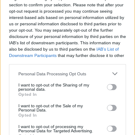
section to confirm your selection. Please note that after your
opt-out request is processed you may continue seeing
interest-based ads based on personal information utilized by
us or personal information disclosed to third parties prior to
your opt-out. You may separately opt-out of the further
disclosure of your personal information by third parties on the
IAB’s list of downstream participants. This information may
also be disclosed by us to third parties on the
IAB’s List of
Downstream Participants
that may further disclose it to other
third parties.
Personal Data Processing Opt Outs
I want to opt-out of the Sharing of my
personal data.
Opted In
I want to opt-out of the Sale of my
Personal Data.
Opted In
Esim for Global
|
Esim for Europe
|
Esim for Caribbean
|
Esim for USA
|
Esim for Italy
|
Esim for Spain
|
Esim
I want to opt-out of processing my
Personal Data for Targeted Advertising.
for Turkey
|
Esim for Germany
|
Esim for Greece
|
Esim