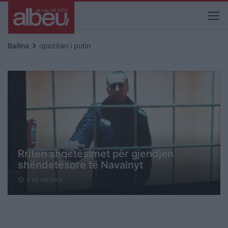
keyboard_arrow_right
Ballina
opozitari i putin
Rriten shqetësimet për gjendjen
shëndetësore të Navalnyt
4 vit me parë
schedule