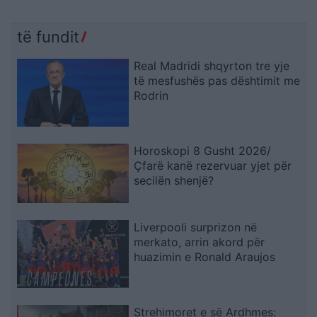
të fundit
Real Madridi shqyrton tre yje
të mesfushës pas dështimit me
Rodrin
Horoskopi 8 Gusht 2026/
Çfarë kanë rezervuar yjet për
secilën shenjë?
Liverpooli surprizon në
merkato, arrin akord për
huazimin e Ronald Araujos
Strehimoret e së Ardhmes: