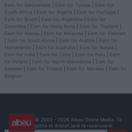
Esim for Switzerland
|
Esim for Tunisia
|
Esim for
South Africa
|
Esim for Algeria
|
Esim for Portugal
|
Esim for Brazil
|
Esim for Argentina
|
Esim for
Colombia
|
Esim for Hong Kong
|
Esim for Thailand
|
Esim for Macau
|
Esim for Malaysia
|
Esim for Vietnam
|
Esim for South Korea
|
Esim for Austria
|
Esim for
Netherlands
|
Esim for Australia
|
Esim for Russia
|
Esim for India
|
Esim for Chile
|
Esim for Peru
|
Esim
for Poland
|
Esim for North Macedonia
|
Esim for
Sweden
|
Esim for Finland
|
Esim for Norway
|
Esim for
Belgium
© 2003 -
2026 Albeu Online Media. Të
gjitha të drejtat janë të rezervuara!