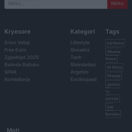
Search
Kryesore
Kategori
Tags
Erion Veliaj
Lifestyle
Edi Rama
Free Esim
Showbiz
Albania
Zgjedhjet 2025
Tech
News
Belinda Balluku
Shëndetësi
Ilir Meta
SPAK
Argetim
Piranjat
Kombëtarja
Enciklopedi
gazeta,
tv,
portale
Sali
Berisha
Moti