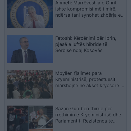
Ahmeti: Marrëveshja e Ohrit
ishte kompromisi më i mirë,
ndërsa tani synohet zhbërja e
gjuhës shqipe
Fetoshi: Kërcënimi për Ibrin,
pjesë e luftës hibride të
Serbisë ndaj Kosovës
Mbyllen fjalimet para
Kryeministrisë, protestuesit
marshojnë në akset kryesore të
Tiranës
Sazan Guri bën thirrje për
rrethimin e Kryeministrisë dhe
Parlamentit: Rezistenca të
vazhdojë