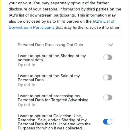
gjobitet me 500 mijë lekë
protestuesit marshojnë
your opt-out. You may separately opt-out of the further
në akset kryesore të
disclosure of your personal information by third parties on the
Tiranës
IAB’s list of downstream participants. This information may
also be disclosed by us to third parties on the
IAB’s List of
Downstream Participants
that may further disclose it to other
third parties.
Personal Data Processing Opt Outs
Sazan Guri bën thirrje për
Pas tërmetit 7.4 ballë në
I want to opt-out of the Sharing of my
personal data.
rrethimin e Kryeministrisë
Kolumbi, liderët botërorë
Opted In
dhe Parlamentit:
premtojnë ndihmë: “Do të
Rezistenca të vazhdojë
mobilizohemi sa herë të
I want to opt-out of the Sale of my
Personal Data.
na kërkohet
Opted In
I want to opt-out of processing my
Personal Data for Targeted Advertising.
Opted In
I want to opt-out of Collection, Use,
Retention, Sale, and/or Sharing of my
Ilir Xhemalaj prezanton
Kolumbia shpall
Personal Data that Is Unrelated with the
vizionin për “Shqipërinë e
emergjencë kombëtare
Purposes for which it was collected.