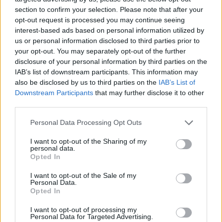
section to confirm your selection. Please note that after your
opt-out request is processed you may continue seeing
interest-based ads based on personal information utilized by
us or personal information disclosed to third parties prior to
your opt-out. You may separately opt-out of the further
disclosure of your personal information by third parties on the
IAB’s list of downstream participants. This information may
also be disclosed by us to third parties on the
IAB’s List of
Downstream Participants
that may further disclose it to other
third parties.
Personal Data Processing Opt Outs
I want to opt-out of the Sharing of my
personal data.
Opted In
I want to opt-out of the Sale of my
Personal Data.
Opted In
Esim for Global
|
Esim for Europe
|
Esim for Caribbean
|
Esim for USA
|
Esim for Italy
|
Esim for Spain
|
Esim
I want to opt-out of processing my
Personal Data for Targeted Advertising.
for Turkey
|
Esim for Germany
|
Esim for Greece
|
Esim