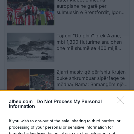
europiane në garë për
sulmuesin e Brentfordit, Igor
Thiago
Tajfuni “Dolphin” prek Azinë,
mbi 1,300 fluturime anulohen
dhe më shumë se 400 mijë
banorë evakuohen
Zjarri masiv që përfshiu Krujën
duke shkrumbuar sipërfaqe të
mëdha/ Rama: Shmangëm një
bilanc tragjik
albeu.com -
Do Not Process My Personal
Information
Si e ul stresin Bill Gates? Dy
ritualet e mbrëmjes që nuk
kërkojnë asnjë shpenzim
If you wish to opt-out of the sale, sharing to third parties, or
processing of your personal or sensitive information for
targeted advertising by us, please use the below opt-out