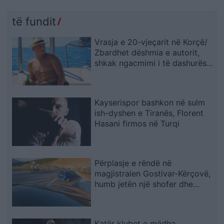
të fundit
Vrasja e 20-vjeçarit në Korçë/
Zbardhet dëshmia e autorit,
shkak ngacmimi i të dashurës
nga viktima
Kayserispor bashkon në sulm
ish-dyshen e Tiranës, Florent
Hasani firmos në Turqi
Përplasje e rëndë në
magjistralen Gostivar-Kërçovë,
humb jetën një shofer dhe
plagoset rëndë një tjetër
Katër klubet e mëdha