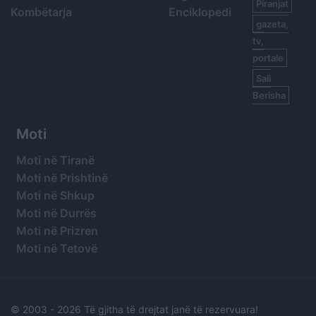
Piranjat
Kombëtarja
Enciklopedi
gazeta,
tv,
portale
Sali
Berisha
Moti
Moti në Tiranë
Moti në Prishtinë
Moti në Shkup
Moti në Durrës
Moti në Prizren
Moti në Tetovë
© 2003 -
2026 Të gjitha të drejtat janë të rezervuara!