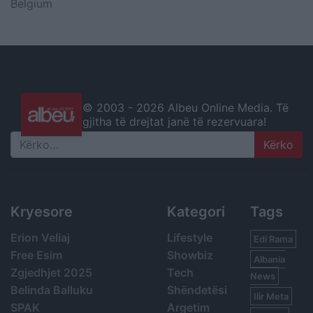
Belgium
© 2003 -
2026 Albeu Online Media. Të
gjitha të drejtat janë të rezervuara!
Search
Kryesore
Kategori
Tags
Erion Veliaj
Lifestyle
Edi Rama
Free Esim
Showbiz
Albania
Zgjedhjet 2025
Tech
News
Belinda Balluku
Shëndetësi
Ilir Meta
SPAK
Argetim