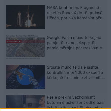
NASA konfirmon: Fragmenti i
raketës SpaceX do të godasë
Hënën, por s’ka kërcënim për
Tokën
Google Earth mund të krijojë
pamje të rreme, ekspertët
paralajmërojnë për rrezikun e
dezinformimit
Situata mund të dalë jashtë
kontrollit”, mbi 1,000 ekspertë
kërkojnë frenimin e zhvillimit të
IA-së
Pse e prekim vazhdimisht
butonin e ashensorit edhe pasi
është aktivizuar? Shpjegimi që