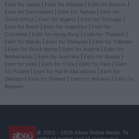
Esim for Japan
|
Esim for Albania
|
Esim for Kosovo
|
Esim for Switzerland
|
Esim for Tunisia
|
Esim for
South Africa
|
Esim for Algeria
|
Esim for Portugal
|
Esim for Brazil
|
Esim for Argentina
|
Esim for
Colombia
|
Esim for Hong Kong
|
Esim for Thailand
|
Esim for Macau
|
Esim for Malaysia
|
Esim for Vietnam
|
Esim for South Korea
|
Esim for Austria
|
Esim for
Netherlands
|
Esim for Australia
|
Esim for Russia
|
Esim for India
|
Esim for Chile
|
Esim for Peru
|
Esim
for Poland
|
Esim for North Macedonia
|
Esim for
Sweden
|
Esim for Finland
|
Esim for Norway
|
Esim for
Belgium
© 2003 -
2026 Albeu Online Media. Të
gjitha të drejtat janë të rezervuara!