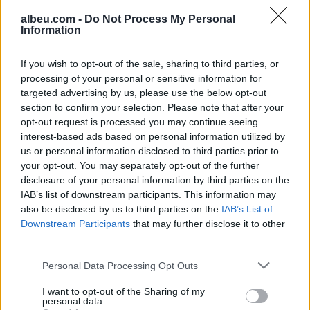
jep psikologjia
albeu.com -
Do Not Process My Personal
Information
A lejohet vetura e kaltër të
kthehet majtas? Detaji që çon
If you wish to opt-out of the sale, sharing to third parties, or
shumicën në gabim
processing of your personal or sensitive information for
targeted advertising by us, please use the below opt-out
section to confirm your selection. Please note that after your
opt-out request is processed you may continue seeing
Nga kujdestari i shkollës te
interest-based ads based on personal information utilized by
kuzhinierja në supermarket,
us or personal information disclosed to third parties prior to
çfarë zbuloi pas shtatë
your opt-out. You may separately opt-out of the further
bisedash me të panjohur
disclosure of your personal information by third parties on the
IAB’s list of downstream participants. This information may
also be disclosed by us to third parties on the
IAB’s List of
Downstream Participants
that may further disclose it to other
third parties.
Personal Data Processing Opt Outs
I want to opt-out of the Sharing of my
personal data.