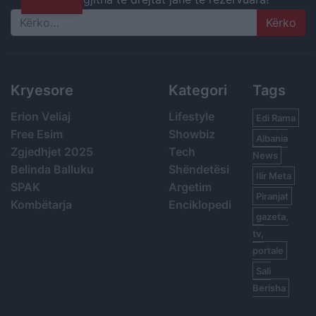
Search
Kryesore
Kategori
Tags
Erion Veliaj
Lifestyle
Edi Rama
Free Esim
Showbiz
Albania
Zgjedhjet 2025
Tech
News
Belinda Balluku
Shëndetësi
Ilir Meta
SPAK
Argetim
Piranjat
Kombëtarja
Enciklopedi
gazeta,
tv,
portale
Sali
Berisha