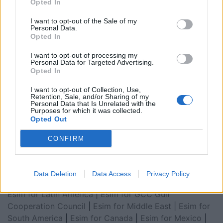
Opted In
I want to opt-out of the Sale of my
Personal Data.
Opted In
I want to opt-out of processing my
Personal Data for Targeted Advertising.
Opted In
I want to opt-out of Collection, Use,
Retention, Sale, and/or Sharing of my
Personal Data that Is Unrelated with the
Esim for Global
|
Esim for Europe
|
Esim for Caribbean
Purposes for which it was collected.
Opted Out
|
Esim for USA
|
Esim for Italy
|
Esim for Spain
|
Esim
for Turkey
|
Esim for Germany
|
Esim for Greece
|
Esim
CONFIRM
for Asia
|
Esim for World Cup 2026
|
Esim for Saudi
Arabia
|
Esim for Egypt
|
Esim for United Arab
Emirates
|
Esim for Balkans
|
Esim for Morocco
|
Esim
Data Deletion
Data Access
Privacy Policy
for China
|
Esim for United Kingdom
|
Esim for Africa
|
Esim for Latin America
|
Esim for GCC Gulf
Cooperation Council
|
Esim for Middle East
|
Esim for
South America
|
Esim for Canada
|
Esim for Mexico
|