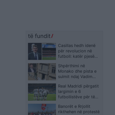
të fundit
Casillas hedh idenë
për revolucion në
futboll: katër pjesë
nga 25 minuta mes
Shpërthimi në
debatit për pushimet
Monako dhe pista e
e hidratimit
sulmit ndaj Vadim
Ermolaev, oligarkut
Real Madridi përgatit
ukrainas të lidhur me
largimin e 6
akuza për pastrim
futbollistëve për të
parash dhe ndryshim
mbështetur projektin
shtetësie
Banorët e Rrjollit
e ri
rikthehen në protestë