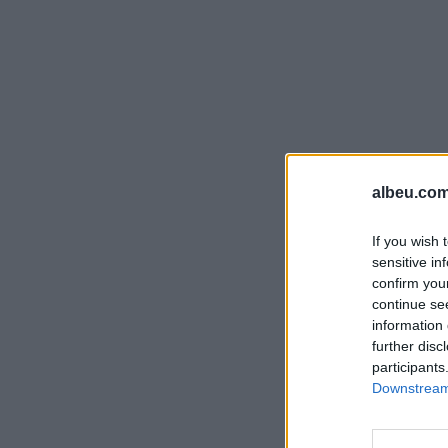
albeu.com
If you wish 
sensitive in
confirm you
continue se
information 
further disc
participants
Downstream 