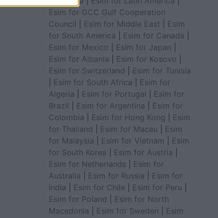
for Africa
|
Esim for Latin America
|
Esim for GCC Gulf Cooperation
Council
|
Esim for Middle East
|
Esim
for South America
|
Esim for Canada
|
Esim for Mexico
|
Esim for Japan
|
Esim for Albania
|
Esim for Kosovo
|
Esim for Switzerland
|
Esim for Tunisia
|
Esim for South Africa
|
Esim for
Algeria
|
Esim for Portugal
|
Esim for
Brazil
|
Esim for Argentina
|
Esim for
Colombia
|
Esim for Hong Kong
|
Esim
for Thailand
|
Esim for Macau
|
Esim
for Malaysia
|
Esim for Vietnam
|
Esim
for South Korea
|
Esim for Austria
|
Esim for Netherlands
|
Esim for
Australia
|
Esim for Russia
|
Esim for
India
|
Esim for Chile
|
Esim for Peru
|
Esim for Poland
|
Esim for North
Macedonia
|
Esim for Sweden
|
Esim