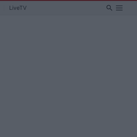
search
LiveTV