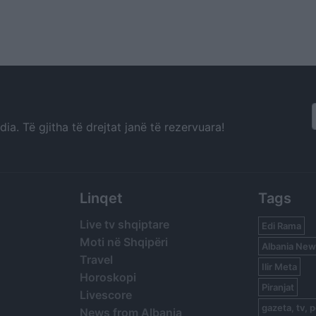
a. Të gjitha të drejtat janë të rezervuara!
Linqet
Tags
Live tv shqiptare
Edi Rama
Moti në Shqipëri
Albania New
Travel
Ilir Meta
Horoskopi
Piranjat
Livescore
gazeta, tv, p
News from Albania