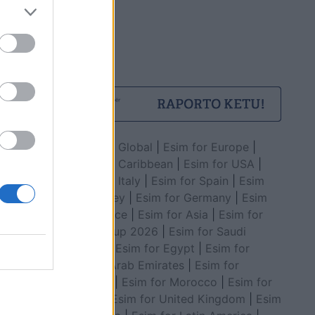
Esim for Global
|
Esim for Europe
|
Esim for Caribbean
|
Esim for USA
|
Esim for Italy
|
Esim for Spain
|
Esim
for Turkey
|
Esim for Germany
|
Esim
for Greece
|
Esim for Asia
|
Esim for
World Cup 2026
|
Esim for Saudi
Arabia
|
Esim for Egypt
|
Esim for
United Arab Emirates
|
Esim for
Balkans
|
Esim for Morocco
|
Esim for
China
|
Esim for United Kingdom
|
Esim