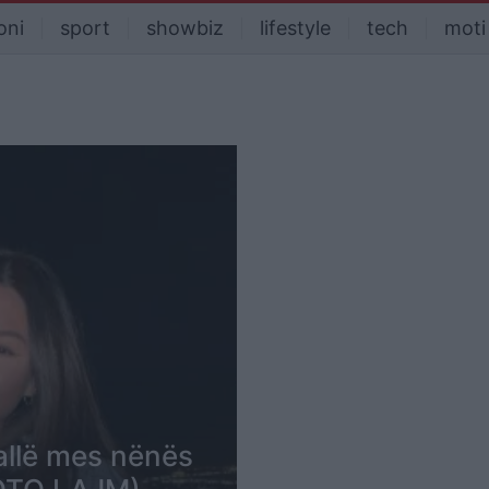
oni
sport
showbiz
lifestyle
tech
moti
rallë mes nënës