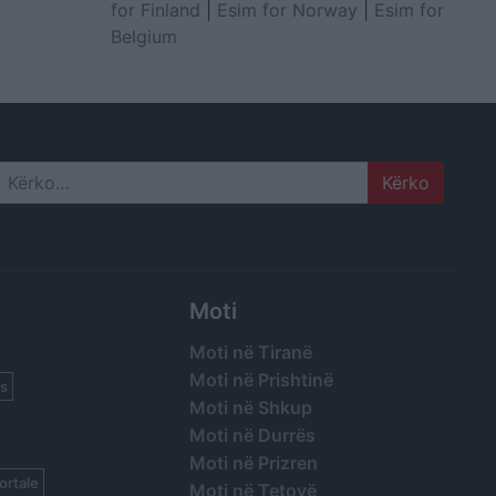
for Finland
|
Esim for Norway
|
Esim for
Belgium
Search
Moti
Moti në Tiranë
Moti në Prishtinë
s
Moti në Shkup
Moti në Durrës
Moti në Prizren
ortale
Moti në Tetovë