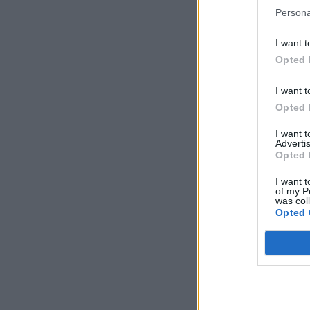
Persona
I want t
Opted 
I want t
Opted 
I want 
Advertis
Opted 
I want t
of my P
was col
Opted 