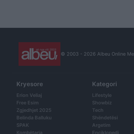
© 2003 -
2026 Albeu Online Medi
Kryesore
Kategori
Erion Veliaj
Lifestyle
Free Esim
Showbiz
Zgjedhjet 2025
Tech
Belinda Balluku
Shëndetësi
SPAK
Argetim
Kombëtarja
Enciklopedi