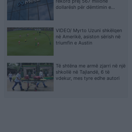
rekord prej 567 milionë
dollarësh për dëmtimin e
fëmijëve
VIDEO/ Myrto Uzuni shkëlqen
në Amerikë, asiston sërish në
triumfin e Austin
Të shtëna me armë zjarri në një
shkollë në Tajlandë, 6 të
vdekur, mes tyre edhe autori