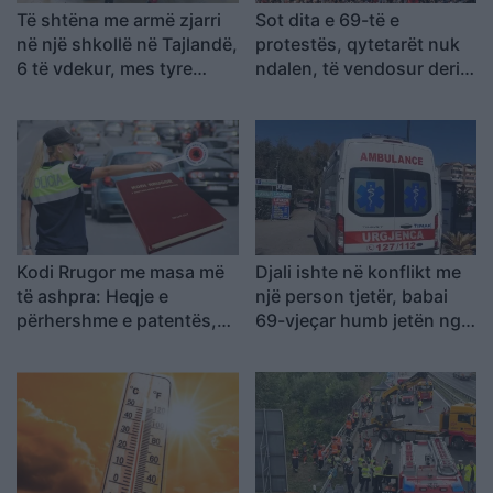
Të shtëna me armë zjarri
Sot dita e 69-të e
në një shkollë në Tajlandë,
protestës, qytetarët nuk
6 të vdekur, mes tyre
ndalen, të vendosur deri
edhe autori
në largimin e kryeministrit
Kodi Rrugor me masa më
Djali ishte në konflikt me
të ashpra: Heqje e
një person tjetër, babai
përhershme e patentës,
69-vjeçar humb jetën nga
gjoba të rritura dhe
arresti kardiak (EMRI)
kufizime për drejtuesit e
rinj