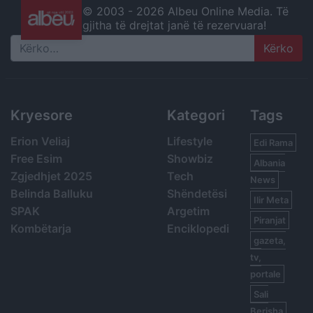
© 2003 -
2026 Albeu Online Media. Të
gjitha të drejtat janë të rezervuara!
Search
Kryesore
Kategori
Tags
Erion Veliaj
Lifestyle
Edi Rama
Free Esim
Showbiz
Albania
Zgjedhjet 2025
Tech
News
Belinda Balluku
Shëndetësi
Ilir Meta
SPAK
Argetim
Piranjat
Kombëtarja
Enciklopedi
gazeta,
tv,
portale
Sali
Berisha