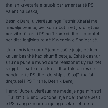
tha ish kryetarja e grupit parlamentar të PS,
Valentina Leskaj.
Besnik Baraj u vlerësua nga Fatmir Xhafaj me
medalje të artë, për kontributin e tij si drejtues
për vite të tëra i PS në Tiranë si dhe si deputet
për disa legjislatura në Kuvendin e Shqipërisë.
“Jam i privilegjuar që jam pjesë e juaja, që kemi
kaluar bashkë kaq shumë beteja. Është dashur
shumë punë e mund që të realizohet ky realitet
shqiptar i sotëm, që ka ardhur falë punës së
pandalur të PS dhe lidershipit të saj”, tha ish
drejtuesi i PS Tiranë, Besnik Baraj.
Hamdi Jupe u vlerësua me medalje nga ministri
i Turizmit, Blendi Gonxhe, një ndër themeluesit
e PS, i angazhuar në një nga sektorët më të