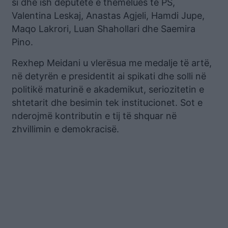
si dhe ish deputetë e themelues të PS,
Valentina Leskaj, Anastas Agjeli, Hamdi Jupe,
Maqo Lakrori, Luan Shahollari dhe Saemira
Pino.
Rexhep Meidani u vlerësua me medalje të artë,
në detyrën e presidentit ai spikati dhe solli në
politikë maturinë e akademikut, seriozitetin e
shtetarit dhe besimin tek institucionet. Sot e
nderojmë kontributin e tij të shquar në
zhvillimin e demokracisë.