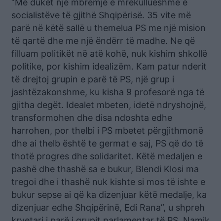
“Më duket një mbrëmje e mrekullueshme e
socialistëve të gjithë Shqipërisë. 35 vite më
parë në këtë sallë u themelua PS me një mision
të qartë dhe me një ëndërr të madhe. Ne që
filluam politikët në atë kohë, nuk kishim shkollë
politike, por kishim idealizëm. Kam patur nderit
të drejtoj grupin e parë të PS, një grup i
jashtëzakonshme, ku kisha 9 profesorë nga të
gjitha degët. Idealet mbeten, idetë ndryshojnë,
transformohen dhe disa ndoshta edhe
harrohen, por thelbi i PS mbetet përgjithmonë
dhe ai thelb është te germat e saj, PS që do të
thotë progres dhe solidaritet. Këtë medaljen e
pashë dhe thashë sa e bukur, Blendi Klosi ma
tregoi dhe i thashë nuk kishte si mos të ishte e
bukur sepse ai që ka dizenjuar këtë medalje, ka
dizenjuar edhe Shqipërinë, Edi Rana”, u shpreh
kryetari i parë i grupit parlamentar të PS, Namik