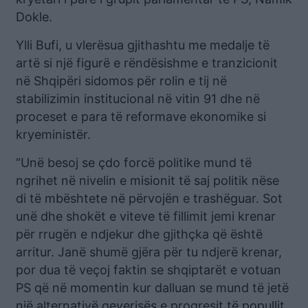
Dokle.
Ylli Bufi, u vlerësua gjithashtu me medalje të
artë si një figurë e rëndësishme e tranzicionit
në Shqipëri sidomos për rolin e tij në
stabilizimin institucional në vitin 91 dhe në
proceset e para të reformave ekonomike si
kryeministër.
“Unë besoj se çdo forcë politike mund të
ngrihet në nivelin e misionit të saj politik nëse
di të mbështete në përvojën e trashëguar. Sot
unë dhe shokët e viteve të fillimit jemi krenar
për rrugën e ndjekur dhe gjithçka që është
arritur. Janë shumë gjëra për tu ndjerë krenar,
por dua të veçoj faktin se shqiptarët e votuan
PS që në momentin kur dalluan se mund të jetë
një alternativë qeverisës e progresit të popullit,