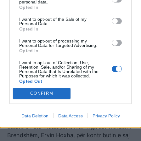
personal data.
standarte, vizioni i Edi Ramës është garanci që
Opted In
bashkë me punën tuaj ta arrijmë këtë qëllim”, u
I want to opt-out of the Sale of my
shpreh deputeti i PS në 7 legjislatura, Musa
Personal Data.
Opted In
Ulqini.
I want to opt-out of processing my
Luan Shahollari, themelues i PS, u vlerësua me
Personal Data for Targeted Advertising.
Opted In
medaljen e artë nga deputeti Igli Hasani për
kontributin e tij në forcimin e administratës
I want to opt-out of Collection, Use,
Retention, Sale, and/or Sharing of my
publike, menaxhimin finjanciar dhe
Personal Data that Is Unrelated with the
Purposes for which it was collected.
transparencën e institucioneve.
Opted Out
“Drejtova PS në Tiranë në kohën 92-94, por
CONFIRM
sot nuk dua të zgjatem shumë, vetëm t’iu them
Partisë Socialiste urime për atë që është sot”,
tha ish drejtuesi i PS në Tiranë, Luan Shaullari.
Data Deletion
Data Access
Privacy Policy
Saemira Pino medaljen e mori nga ish-ministri i
Brendshëm, Ervin Hoxha, për kontributin e saj