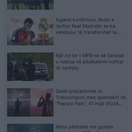
Dajës rrezikon pa përforcime
Agjenti konfirmon: Rodri e
njoftoi Real Madridin se ka
vendosur të transferohet te
Barcelona
Një zyrtar i MPB-së së Serbisë
u ndalua në pikëkalimin kufitar
të Jarinjës
Salah prezantohet te
Trabzonspori mes spektaklit në
“Papara Park”, 41 mijë tifozë
ndezin atmosferën
Meta përballet me gjobën