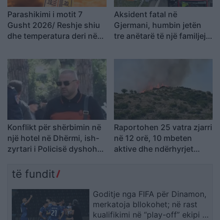
Parashikimi i motit 7
Aksident fatal në
Gusht 2026/ Reshje shiu
Gjermani, humbin jetën
dhe temperatura deri në
tre anëtarë të një familjeje
38 gradë
nga Ferizaji që po
ktheheshin nga Kosova
Konflikt për shërbimin në
Raportohen 25 vatra zjarri
një hotel në Dhërmi, ish-
në 12 orë, 10 mbeten
zyrtari i Policisë dyshohet
aktive dhe ndërhyrjet
se kërcënoi kamerierin
vijojnë nga toka e ajri
dhe administratorin
të fundit
Goditje nga FIFA për Dinamon,
merkatoja bllokohet; në rast
kualifikimi në “play-off” ekipi i