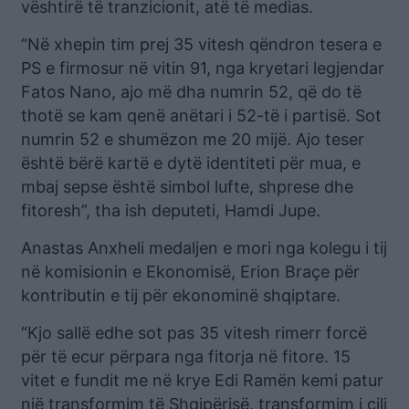
vështirë të tranzicionit, atë të medias.
“Në xhepin tim prej 35 vitesh qëndron tesera e
PS e firmosur në vitin 91, nga kryetari legjendar
Fatos Nano, ajo më dha numrin 52, që do të
thotë se kam qenë anëtari i 52-të i partisë. Sot
numrin 52 e shumëzon me 20 mijë. Ajo teser
është bërë kartë e dytë identiteti për mua, e
mbaj sepse është simbol lufte, shprese dhe
fitoresh”, tha ish deputeti, Hamdi Jupe.
Anastas Anxheli medaljen e mori nga kolegu i tij
në komisionin e Ekonomisë, Erion Braçe për
kontributin e tij për ekonominë shqiptare.
“Kjo sallë edhe sot pas 35 vitesh rimerr forcë
për të ecur përpara nga fitorja në fitore. 15
vitet e fundit me në krye Edi Ramën kemi patur
një transformim të Shqipërisë, transformim i cili