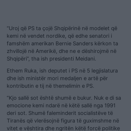
“Uroj që PS ta çojë Shqipërinë në modelet që
kemi në vendet nordike, që edhe senatori i
famshëm amerikan Bernie Sanders kërkon ta
zhvillojë në Amerikë, dhe ne e dëshirojmë në
Shqipëri”, tha ish presidenti Meidani.
Ethem Ruka, ish deputet i PS në 5 legjislatura
dhe ish ministër mori medaljen e artë për
kontributin e tij në themelimin e PS.
“Kjo sallë sot është shumë e bukur. Nuk e di sa
emocione kemi ndarë në këtë sallë nga 1991
deri sot. Shumë faleminderit socialistëve të
Tiranës që vlerësojnë figura të guximshme në
vitet e vështira dhe ngritën këtë forcë politike