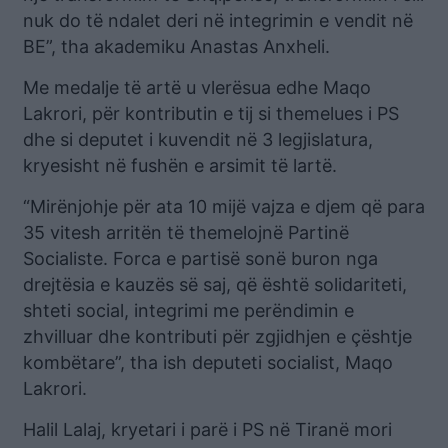
nuk do të ndalet deri në integrimin e vendit në
BE”, tha akademiku Anastas Anxheli.
Me medalje të artë u vlerësua edhe Maqo
Lakrori, për kontributin e tij si themelues i PS
dhe si deputet i kuvendit në 3 legjislatura,
kryesisht në fushën e arsimit të lartë.
“Mirënjohje për ata 10 mijë vajza e djem që para
35 vitesh arritën të themelojnë Partinë
Socialiste. Forca e partisë sonë buron nga
drejtësia e kauzës së saj, që është solidariteti,
shteti social, integrimi me perëndimin e
zhvilluar dhe kontributi për zgjidhjen e çështje
kombëtare”, tha ish deputeti socialist, Maqo
Lakrori.
Halil Lalaj, kryetari i parë i PS në Tiranë mori