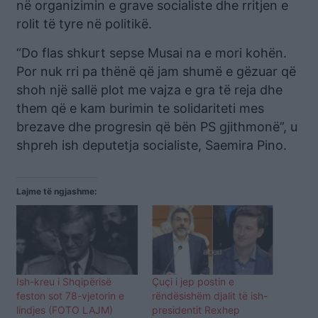
në organizimin e grave socialiste dhe rritjen e
rolit të tyre në politikë.
“Do flas shkurt sepse Musai na e mori kohën.
Por nuk rri pa thënë që jam shumë e gëzuar që
shoh një sallë plot me vajza e gra të reja dhe
them që e kam burimin te solidariteti mes
brezave dhe progresin që bën PS gjithmonë”, u
shpreh ish deputetja socialiste, Saemira Pino.
Lajme të ngjashme:
Ish-kreu i Shqipërisë
Çuçi i jep postin e
feston sot 78-vjetorin e
rëndësishëm djalit të ish-
lindjes (FOTO LAJM)
presidentit Rexhep