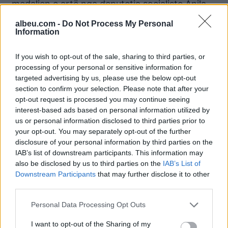
medaljen e artë nga deputetja socialiste Anila
Denaj, për kontributin e tij në forcimin e
albeu.com -
Do Not Process My Personal
organizimit politik dhe përfaqësimit të vlerave
Information
të PS.
If you wish to opt-out of the sale, sharing to third parties, or
“Mendoj që u ngopët me fjalime, ndaj po ju
processing of your personal or sensitive information for
them vetëm faleminderit të gjitha socialistëve
targeted advertising by us, please use the below opt-out
section to confirm your selection. Please note that after your
për këtë PS që kemi sot”, u shpreh ish kryetari i
opt-out request is processed you may continue seeing
PS në Tiranë, Halil Lalaj.
interest-based ads based on personal information utilized by
us or personal information disclosed to third parties prior to
Deputetja Iris Luarasi i dha medaljen e artë
your opt-out. You may separately opt-out of the further
Musa Ulqinit, një ndër themeluesit e PS dhe
disclosure of your personal information by third parties on the
deputet i PS për 7 legjislatura, për kontributin e
IAB’s list of downstream participants. This information may
also be disclosed by us to third parties on the
IAB’s List of
tij në ditët më të vështira të PS.
Downstream Participants
that may further disclose it to other
“Jam rritur në PS. Kontributi më i madh i
third parties.
socialistëve të kryeqytetit krijuan një opozitë të
Personal Data Processing Opt Outs
re duke ndryshuar dhe duke u modernizuar. Sot
I want to opt-out of the Sharing of my
sfida është të bëhemi pjesë e BE, me