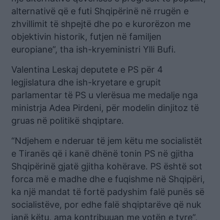
alternativë që e futi Shqipërinë në rrugën e
zhvillimit të shpejtë dhe po e kurorëzon me
objektivin historik, futjen në familjen
europiane”, tha ish-kryeministri Ylli Bufi.
Valentina Leskaj deputete e PS për 4
legjislatura dhe ish-kryetare e grupit
parlamentar të PS u vlerësua me medalje nga
ministrja Adea Pirdeni, për modelin dinjitoz të
gruas në politikë shqiptare.
“Ndjehem e nderuar të jem këtu me socialistët
e Tiranës që i kanë dhënë tonin PS në gjitha
Shqipërinë gjatë gjitha kohërave. PS është sot
forca më e madhe dhe e fuqishme në Shqipëri,
ka një mandat të fortë padyshim falë punës së
socialistëve, por edhe falë shqiptarëve që nuk
janë këtu, ama kontribuuan me votën e tyre”,