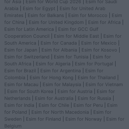
for Asia
|
Esim for World Cup 2026
|
Esim for Saudi
Arabia
|
Esim for Egypt
|
Esim for United Arab
Emirates
|
Esim for Balkans
|
Esim for Morocco
|
Esim
for China
|
Esim for United Kingdom
|
Esim for Africa
|
Esim for Latin America
|
Esim for GCC Gulf
Cooperation Council
|
Esim for Middle East
|
Esim for
South America
|
Esim for Canada
|
Esim for Mexico
|
Esim for Japan
|
Esim for Albania
|
Esim for Kosovo
|
Esim for Switzerland
|
Esim for Tunisia
|
Esim for
South Africa
|
Esim for Algeria
|
Esim for Portugal
|
Esim for Brazil
|
Esim for Argentina
|
Esim for
Colombia
|
Esim for Hong Kong
|
Esim for Thailand
|
Esim for Macau
|
Esim for Malaysia
|
Esim for Vietnam
|
Esim for South Korea
|
Esim for Austria
|
Esim for
Netherlands
|
Esim for Australia
|
Esim for Russia
|
Esim for India
|
Esim for Chile
|
Esim for Peru
|
Esim
for Poland
|
Esim for North Macedonia
|
Esim for
Sweden
|
Esim for Finland
|
Esim for Norway
|
Esim for
Belgium