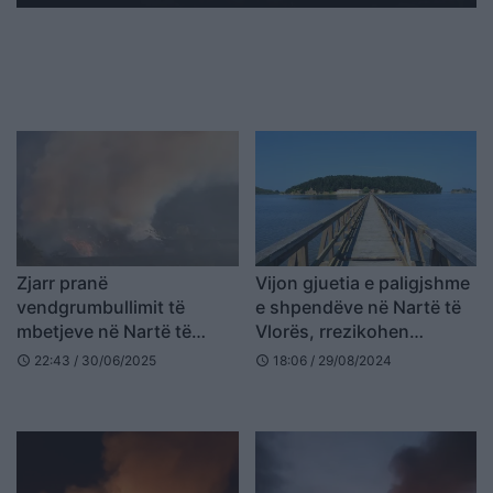
Zjarr pranë
Vijon gjuetia e paligjshme
vendgrumbullimit të
e shpendëve në Nartë të
mbetjeve në Nartë të
Vlorës, rrezikohen
Vlorës, zjarrfikëset në
flamingot
22:43 / 30/06/2025
18:06 / 29/08/2024
schedule
schedule
vendin e ngjarjes