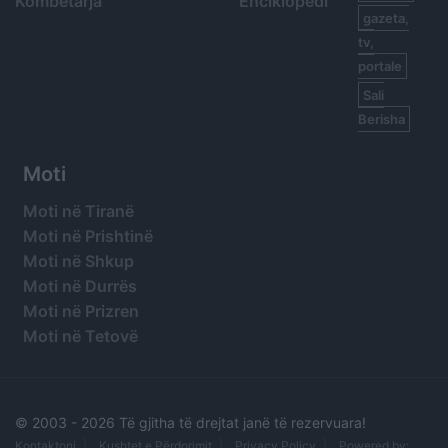
Kombëtarja
Enciklopedi
gazeta,
tv,
portale
Sali
Berisha
Moti
Moti në Tiranë
Moti në Prishtinë
Moti në Shkup
Moti në Durrës
Moti në Prizren
Moti në Tetovë
© 2003 -
2026 Të gjitha të drejtat janë të rezervuara!
Kontaktoni
Kushtet e Përdorimit
Privacy Policy
Powered by: