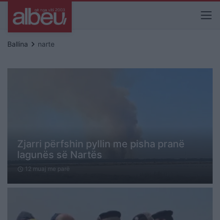
keyboard_arrow_right
Ballina
narte
Zjarri përfshin pyllin me pisha pranë
lagunës së Nartës
12 muaj me parë
schedule