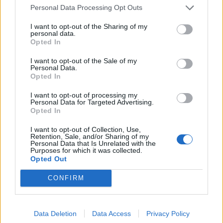
i Rodrit, pavarësisht refuzimit
Personal Data Processing Opt Outs
të ofertës së parë nga
Manchester City
I want to opt-out of the Sharing of my
personal data.
Opted In
Deri në 40 minuta pritje në
I want to opt-out of the Sale of my
dalje nga Kosova, kjo është
Personal Data.
situata në kufi
Opted In
I want to opt-out of processing my
Personal Data for Targeted Advertising.
Opted In
Varrezat masive dëshmojnë
krimet serbe në Kosovë, por
I want to opt-out of Collection, Use,
drejtësia vonon: A do të
Retention, Sale, and/or Sharing of my
gjykohen përgjegjësit?
Personal Data that Is Unrelated with the
Purposes for which it was collected.
Opted Out
Temperaturat arrijnë 40°C në
CONFIRM
Tiranë, vapë përvëluese edhe
në Elbasan e Shkodër,
parashikimi për sot
Data Deletion
Data Access
Privacy Policy