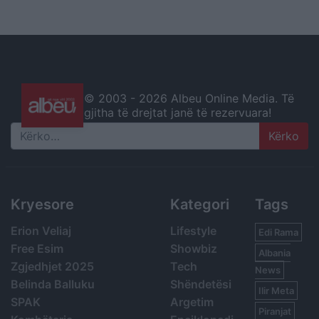
© 2003 -
2026 Albeu Online Media. Të
gjitha të drejtat janë të rezervuara!
Search
Kryesore
Kategori
Tags
Erion Veliaj
Lifestyle
Edi Rama
Free Esim
Showbiz
Albania
Zgjedhjet 2025
Tech
News
Belinda Balluku
Shëndetësi
Ilir Meta
SPAK
Argetim
Piranjat