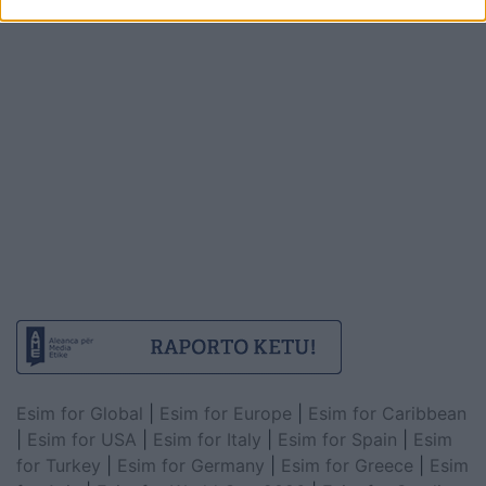
Esim for Global
|
Esim for Europe
|
Esim for Caribbean
|
Esim for USA
|
Esim for Italy
|
Esim for Spain
|
Esim
for Turkey
|
Esim for Germany
|
Esim for Greece
|
Esim