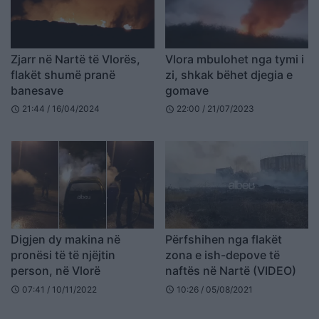
Zjarr në Nartë të Vlorës,
Vlora mbulohet nga tymi i
flakët shumë pranë
zi, shkak bëhet djegia e
banesave
gomave
21:44 / 16/04/2024
22:00 / 21/07/2023
schedule
schedule
Digjen dy makina në
Përfshihen nga flakët
pronësi të të njëjtin
zona e ish-depove të
person, në Vlorë
naftës në Nartë (VIDEO)
07:41 / 10/11/2022
10:26 / 05/08/2021
schedule
schedule