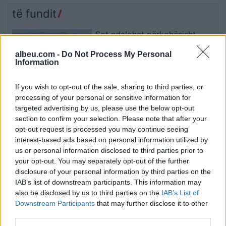
të fundit
Sot ndalohet përkohësisht
qarkullimi i kamionëve mbi 20
albeu.com -
Do Not Process My Personal
tonë në autoudhët e Kosovës
Information
If you wish to opt-out of the sale, sharing to third parties, or
Horoskopi i sotëm, 8 gusht
processing of your personal or sensitive information for
2026: Cilat janë shenjat më me
targeted advertising by us, please use the below opt-out
fat
section to confirm your selection. Please note that after your
opt-out request is processed you may continue seeing
interest-based ads based on personal information utilized by
us or personal information disclosed to third parties prior to
VIDEO/ Mirlind Daku nis në
your opt-out. You may separately opt-out of the further
mënyrë perfekte te Spartaku i
disclosure of your personal information by third parties on the
Moskës, “vrastar” para portës
IAB’s list of downstream participants. This information may
also be disclosed by us to third parties on the
IAB’s List of
Downstream Participants
that may further disclose it to other
third parties.
Barcelona beson te transferimi