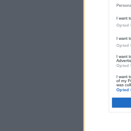
Persona
I want t
Opted 
I want t
Opted 
I want 
Advertis
Opted 
I want t
of my P
was col
Opted 