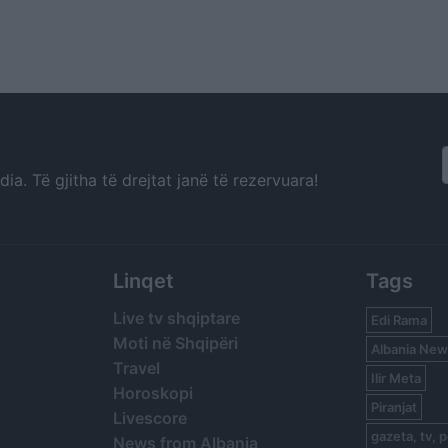
a. Të gjitha të drejtat janë të rezervuara!
Linqet
Tags
Live tv shqiptare
Edi Rama
Moti në Shqipëri
Albania New
Travel
Ilir Meta
Horoskopi
Piranjat
Livescore
gazeta, tv, p
News from Albania