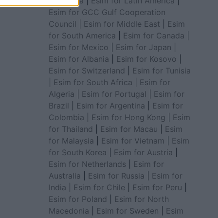
for Africa
|
Esim for Latin America
|
Esim for GCC Gulf Cooperation
Council
|
Esim for Middle East
|
Esim
for South America
|
Esim for Canada
|
Esim for Mexico
|
Esim for Japan
|
Esim for Albania
|
Esim for Kosovo
|
Esim for Switzerland
|
Esim for Tunisia
|
Esim for South Africa
|
Esim for
Algeria
|
Esim for Portugal
|
Esim for
Brazil
|
Esim for Argentina
|
Esim for
Colombia
|
Esim for Hong Kong
|
Esim
for Thailand
|
Esim for Macau
|
Esim
for Malaysia
|
Esim for Vietnam
|
Esim
for South Korea
|
Esim for Austria
|
Esim for Netherlands
|
Esim for
Australia
|
Esim for Russia
|
Esim for
India
|
Esim for Chile
|
Esim for Peru
|
Esim for Poland
|
Esim for North
Macedonia
|
Esim for Sweden
|
Esim