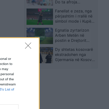
Do ta afroja
menjëherë
Fanellat e zeza, nga
përjashtim i rrallë në
simbol mode i Kupës
së Botës 2026
Egnatia zyrtarizon
Arben Metën në
postin e Drejtorit
Ekzekutiv
Dy shtetas kosovarë
ekstradohen nga
sonal or
Gjermania në Kosovë
ection to
pas kërkimit
ou may
ndërkombëtar
 personal
out of the
 downstream
B’s List of