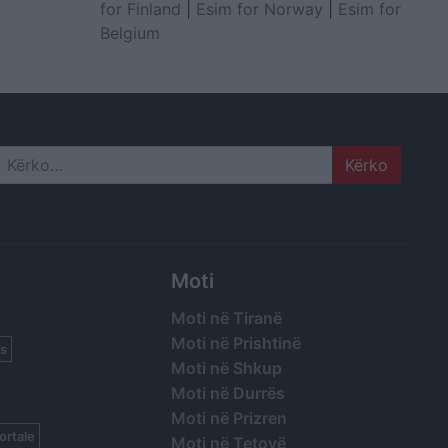
for Finland
|
Esim for Norway
|
Esim for
Belgium
Search
Moti
Moti në Tiranë
Moti në Prishtinë
s
Moti në Shkup
Moti në Durrës
Moti në Prizren
ortale
Moti në Tetovë