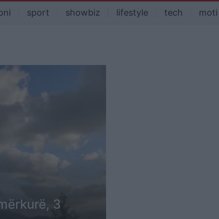
oni
sport
showbiz
lifestyle
tech
moti
 mërkurë, 3