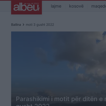
lajme
kosovë
maqed
keyboard_arrow_right
Ballina
moti 3 gusht 2022
Parashikimi i motit për ditën e