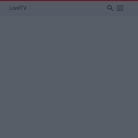
search
LiveTV