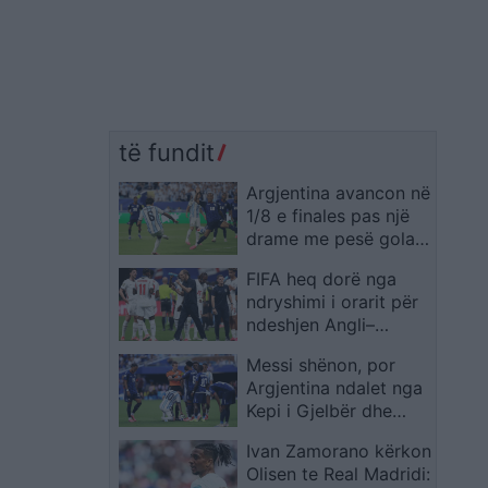
të fundit
Argjentina avancon në
1/8 e finales pas një
drame me pesë gola,
autogoli në vazhdime
FIFA heq dorë nga
rrëzon Kepin e Gjelbër
ndryshimi i orarit për
ndeshjen Angli–
Meksikë
Messi shënon, por
Argjentina ndalet nga
Kepi i Gjelbër dhe
sfida shkon në shtesë
Ivan Zamorano kërkon
Olisen te Real Madridi: