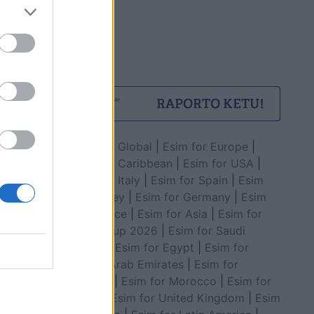
Esim for Global
|
Esim for Europe
|
Esim for Caribbean
|
Esim for USA
|
Esim for Italy
|
Esim for Spain
|
Esim
for Turkey
|
Esim for Germany
|
Esim
for Greece
|
Esim for Asia
|
Esim for
World Cup 2026
|
Esim for Saudi
Arabia
|
Esim for Egypt
|
Esim for
United Arab Emirates
|
Esim for
Balkans
|
Esim for Morocco
|
Esim for
China
|
Esim for United Kingdom
|
Esim