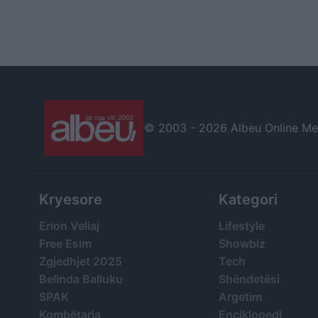
© 2003 -
2026 Albeu Online Medi
Kryesore
Kategori
Erion Veliaj
Lifestyle
Free Esim
Showbiz
Zgjedhjet 2025
Tech
Belinda Balluku
Shëndetësi
SPAK
Argetim
Kombëtarja
Enciklopedi