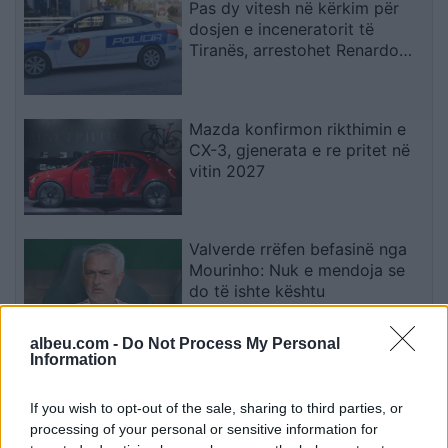
Pas dy vitesh në kërkim për
dosjen e inceneratorit të
Tiranës, arrestohet Renardo
Nallbani në Palasë
Mazda konfirmon rikthimin e
CX-3, gjenerata e re pritet në
vitin 2027
Valverde rrëfen befasinë nga
Mourinho: Nuk e mendoja se
do të ishte kështu
albeu.com -
Do Not Process My Personal
Information
Arrestohet 73-vjeçari në Krujë,
ndezi zjarr për të djegur barin
If you wish to opt-out of the sale, sharing to third parties, or
dhe flakët u përhapën drejt
processing of your personal or sensitive information for
malit