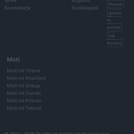
SPAK
Argetim
Piranjat
Kombëtarja
Enciklopedi
gazeta,
tv,
portale
Sali
Berisha
Moti
Moti në Tiranë
Moti në Prishtinë
Moti në Shkup
Moti në Durrës
Moti në Prizren
Moti në Tetovë
© 2003 -
2026 Të gjitha të drejtat janë të rezervuara!