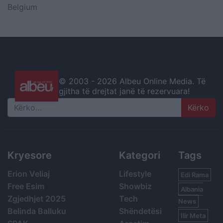
Belgium
© 2003 -
2026 Albeu Online Media. Të
gjitha të drejtat janë të rezervuara!
Search
Kryesore
Kategori
Tags
Erion Veliaj
Lifestyle
Edi Rama
Free Esim
Showbiz
Albania
Zgjedhjet 2025
Tech
News
Belinda Balluku
Shëndetësi
Ilir Meta