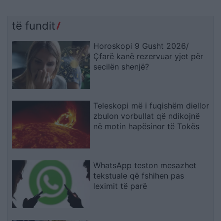
të fundit
Horoskopi 9 Gusht 2026/
Çfarë kanë rezervuar yjet për
secilën shenjë?
Teleskopi më i fuqishëm diellor
zbulon vorbullat që ndikojnë
në motin hapësinor të Tokës
WhatsApp teston mesazhet
tekstuale që fshihen pas
leximit të parë