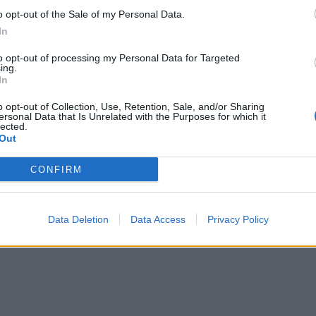
o opt-out of the Sale of my Personal Data.
In
to opt-out of processing my Personal Data for Targeted
ing.
In
o opt-out of Collection, Use, Retention, Sale, and/or Sharing
ersonal Data that Is Unrelated with the Purposes for which it
lected.
e alarmin: Putini po planifikon
SHBA: Rusia planifikon të aneksoj
Out
entralet bërthamore të
ukrainase
CONFIRM
Data Deletion
Data Access
Privacy Policy