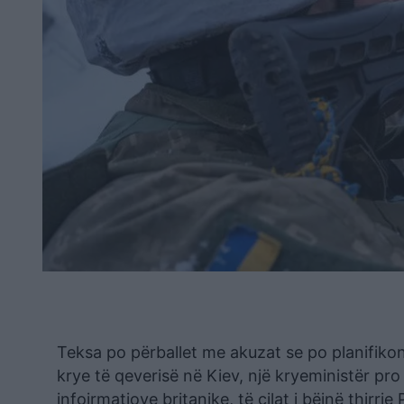
Teksa po përballet me akuzat se po planifiko
krye të qeverisë në Kiev, një kryeministër pr
infoirmatiove britanike, të cilat i bëjnë thirr