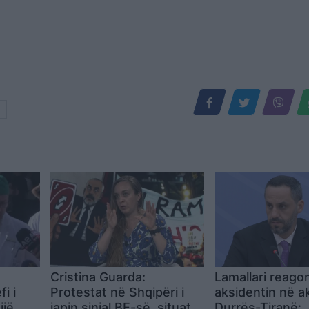
Cristina Guarda:
Lamallari reago
i i
Protestat në Shqipëri i
aksidentin në a
ijë
japin sinjal BE-së, situata
Durrës-Tiranë: