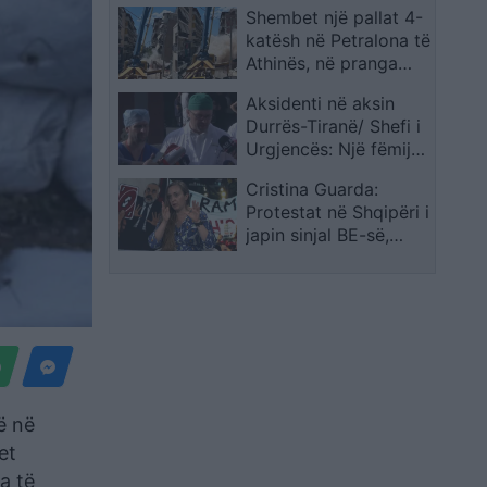
Shembet një pallat 4-
ndaluara zbulohen
katësh në Petralona të
edhe në Burgun e
Athinës, në pranga
Idrizovës
pronari dhe
Aksidenti në aksin
kontraktorët pas
Durrës-Tiranë/ Shefi i
dyshimeve për
Urgjencës: Një fëmijë
punimet pranë
është në gjendje të
godinës
Cristina Guarda:
rëndë ndërsa 5 të
Protestat në Shqipëri i
tjerë janë në operim
japin sinjal BE-së,
situata nuk mund të
lexohet vetëm nga
raportet
ë në
et
a të