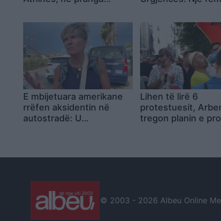
pronari dhe kontraktorët
është në gjendje t
pas dyshimeve për
rëndë ndërsa 5 të 
punimet pranë godinës
janë në operim
E mbijetuara amerikane
Lihen të lirë 6
rrëfen aksidentin në
protestuesit, Arbe
autostradë: U
tregon planin e pr
përmbysëm në vetëm
së 31-të: Mblidhem
pak çaste
çdo ditë dhe mars
më tej
© 2003 -
2026 Albeu Online Medi