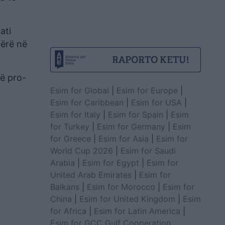
ati
vërë në
rë pro-
Esim for Global
|
Esim for Europe
|
Esim for Caribbean
|
Esim for USA
|
Esim for Italy
|
Esim for Spain
|
Esim
for Turkey
|
Esim for Germany
|
Esim
for Greece
|
Esim for Asia
|
Esim for
World Cup 2026
|
Esim for Saudi
Arabia
|
Esim for Egypt
|
Esim for
United Arab Emirates
|
Esim for
Balkans
|
Esim for Morocco
|
Esim for
China
|
Esim for United Kingdom
|
Esim
for Africa
|
Esim for Latin America
|
Esim for GCC Gulf Cooperation