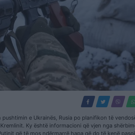
n pushtimin e Ukrainës, Rusia po planifikon të vendos
o Kremlinit. Ky është informacioni që vjen nga shërbim
je Putinit që të mos ndërmarrë hapa që do të kenë pasoj