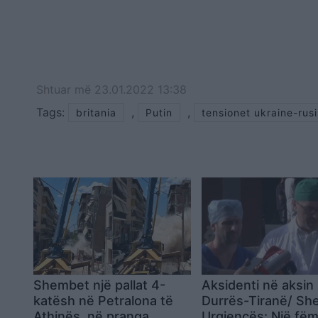
Shtuar
më
23.01.2022 13:38
Tags:
,
,
britania
Putin
tensionet ukraine-rusi
Shembet një pallat 4-
Aksidenti në aksin
katësh në Petralona të
Durrës-Tiranë/ Shef
Athinës, në pranga
Urgjencës: Një fëm