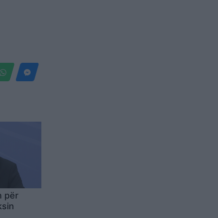
n për
ksin