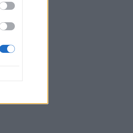
Belgium
ë tokën