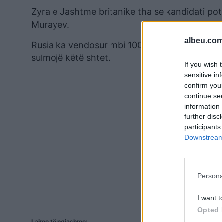
Zyra e Jashtme britanike tha se kandidati pot
Murayev.
albeu.com
Rusia ka vendosur mbi 100,000 trupa në afërsi
sulmojë këtë shtet.
If you wish 
sensitive in
confirm you
continue se
information 
further disc
participants
Downstream 
Persona
I want t
Opted 
Lajme të ngjashme: