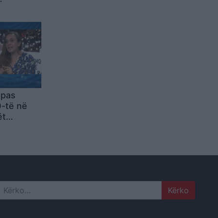
iljes
të shpejtë
 pas
0-të në
ët
cjellin një
ë
Search