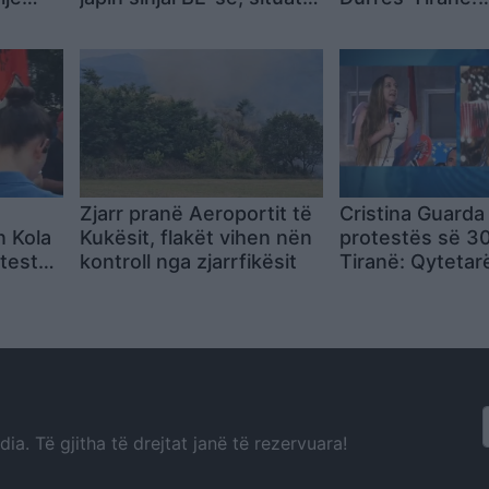
ë
nuk mund të lexohet
Ngushëllime fam
tjerë
vetëm nga raportet
Hasimi, shërim 
të plagosurve
Zjarr pranë Aeroportit të
Cristina Guarda
n Kola
Kukësit, flakët vihen nën
protestës së 3
otestës
kontroll nga zjarrfikësit
Tiranë: Qytetar
i si
shqiptarë po për
hojmë
mesazh të fort
a. Të gjitha të drejtat janë të rezervuara!