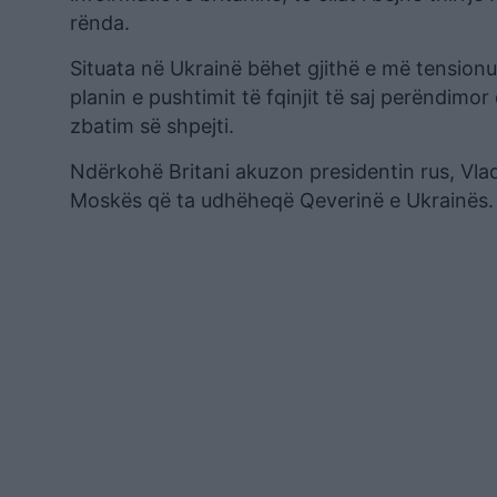
rënda.
Situata në Ukrainë bëhet gjithë e më tensionu
planin e pushtimit të fqinjit të saj perëndimo
zbatim së shpejti.
Ndërkohë Britani akuzon presidentin rus, Vladi
Moskës që ta udhëheqë Qeverinë e Ukrainës.