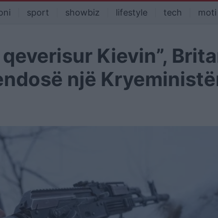
oni
sport
showbiz
lifestyle
tech
moti
qeverisur Kievin”, Brita
vendosë një Kryeministë