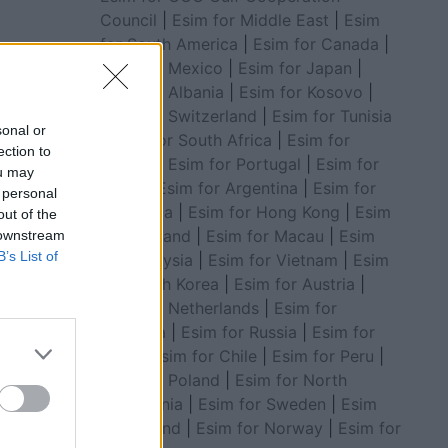
Council
|
Esim for Middle East
|
Esim
for South America
|
Esim for Canada
|
Esim for Mexico
|
Esim for Japan
|
që ta
Esim for Albania
|
Esim for Kosovo
|
Esim for Switzerland
|
Esim for Tunisia
sonal or
|
Esim for South Africa
|
Esim for
ection to
Algeria
|
Esim for Portugal
|
Esim for
ou may
Brazil
|
Esim for Argentina
|
Esim for
 personal
Colombia
|
Esim for Hong Kong
|
Esim
out of the
for Thailand
|
Esim for Macau
|
Esim
 downstream
B’s List of
for Malaysia
|
Esim for Vietnam
|
Esim
for South Korea
|
Esim for Austria
|
Esim for Netherlands
|
Esim for
Australia
|
Esim for Russia
|
Esim for
India
|
Esim for Chile
|
Esim for Peru
|
Esim for Poland
|
Esim for North
Macedonia
|
Esim for Sweden
|
Esim
for Finland
|
Esim for Norway
|
Esim for