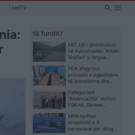
search
LiveTV
nia:
të fundit
r
MIT: Uji i grumbulluar
në Autostradën “Arbën
Xhaferi” u largua
menjëherë pas
PDK shqyrton
ndërhyrjes në terren
procesin e zgjedhjeve
të brendshme dhe
situatën aktuale
Delegacioni
politike
“America250” viziton
FSK-në, Serwer
vlerëson rolin e saj në
MPB njofton
misionet
arrestimin e 9
ndërkombëtare
personave për drogë
në vend, lëndë të