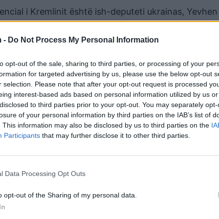
encial i Kremlinit është ish-deputeti ukrainas, Yevhen
 -
Do Not Process My Personal Information
 të kufirit me Ukrainën, por mohon se po planifikon 
to opt-out of the sale, sharing to third parties, or processing of your per
formation for targeted advertising by us, please use the below opt-out s
r selection. Please note that after your opt-out request is processed y
eing interest-based ads based on personal information utilized by us or
disclosed to third parties prior to your opt-out. You may separately opt-
losure of your personal information by third parties on the IAB’s list of
. This information may also be disclosed by us to third parties on the
IA
Participants
that may further disclose it to other third parties.
l Data Processing Opt Outs
o opt-out of the Sharing of my personal data.
In