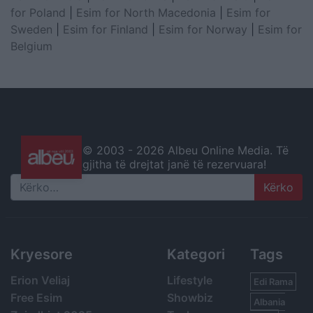
for Poland
|
Esim for North Macedonia
|
Esim for
Sweden
|
Esim for Finland
|
Esim for Norway
|
Esim for
Belgium
© 2003 -
2026 Albeu Online Media. Të
gjitha të drejtat janë të rezervuara!
Search
Kryesore
Kategori
Tags
Erion Veliaj
Lifestyle
Edi Rama
Free Esim
Showbiz
Albania