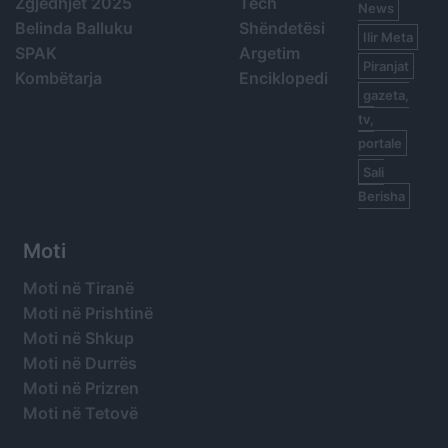
Zgjedhjet 2025
Tech
News
Belinda Balluku
Shëndetësi
Ilir Meta
SPAK
Argetim
Piranjat
Kombëtarja
Enciklopedi
gazeta,
tv,
portale
Sali
Berisha
Moti
Moti në Tiranë
Moti në Prishtinë
Moti në Shkup
Moti në Durrës
Moti në Prizren
Moti në Tetovë