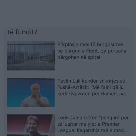
të fundit
Përplasje mes të burgosurve
në burgun e Fierit, dy persona
dërgohen në spital
Pavlin Luli kundër shkrirjes së
Fushë-Arrëzit: “Më falni që ju
kërkova votën për Ramën, na
tradhtoi”
Lorik Cana rrëfen “pengun” për
të luajtur me yjet e Premier
League: Keqardhja më e madhe