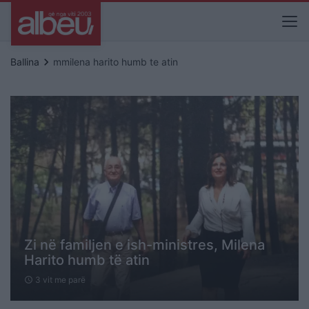
keyboard_arrow_right
Ballina
mmilena harito humb te atin
Zi në familjen e ish-ministres, Milena
Harito humb të atin
3 vit me parë
schedule