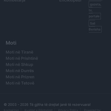
gazeta,
tv,
portale
Sali
Berisha
Moti
Moti në Tiranë
Moti në Prishtinë
Moti në Shkup
Moti në Durrës
Moti në Prizren
Moti në Tetovë
© 2003 -
2026 Të gjitha të drejtat janë të rezervuara!
Kontaktoni
Kushtet e Përdorimit
Privacy Policy
Powered by: