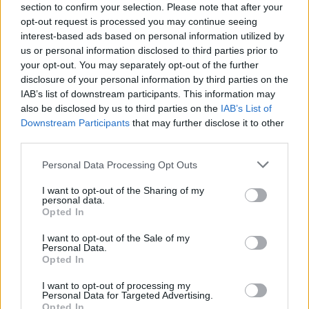
section to confirm your selection. Please note that after your
opt-out request is processed you may continue seeing
interest-based ads based on personal information utilized by
us or personal information disclosed to third parties prior to
your opt-out. You may separately opt-out of the further
disclosure of your personal information by third parties on the
IAB’s list of downstream participants. This information may
also be disclosed by us to third parties on the
IAB’s List of
Downstream Participants
that may further disclose it to other
third parties.
Personal Data Processing Opt Outs
I want to opt-out of the Sharing of my
personal data.
Opted In
I want to opt-out of the Sale of my
Personal Data.
Opted In
Esim for Global
|
Esim for Europe
|
Esim for Caribbean
|
Esim for USA
|
Esim for Italy
|
Esim for Spain
|
Esim
I want to opt-out of processing my
for Turkey
|
Esim for Germany
|
Esim for Greece
|
Esim
Personal Data for Targeted Advertising.
Opted In