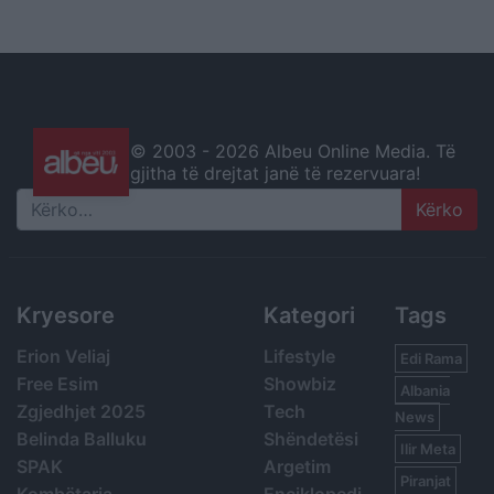
© 2003 -
2026 Albeu Online Media. Të
gjitha të drejtat janë të rezervuara!
Search
Kryesore
Kategori
Tags
Erion Veliaj
Lifestyle
Edi Rama
Free Esim
Showbiz
Albania
Zgjedhjet 2025
Tech
News
Belinda Balluku
Shëndetësi
Ilir Meta
SPAK
Argetim
Piranjat
Kombëtarja
Enciklopedi