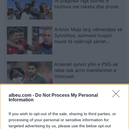
të plagosur nga sulmet e
Huthive me raketa dhe dronë
kundër ushtrisë së Jemenit
Arbnor Muja larg vëmendjes së
Sylvinhos, sulmuesi kuqezi
mund të ndërrojë sërish
skuadër
Arsenali synon yllin e PSG-së
nëse nuk arrin transferimin e
Viniciusit
albeu.com -
Do Not Process My Personal
Shkodër, ndërron jetë në spital
Information
49-vjeçarja, dyshime për
konsumimin e një sasie të
If you wish to opt-out of the sale, sharing to third parties, or
madhe ilaçesh
processing of your personal or sensitive information for
targeted advertising by us, please use the below opt-out