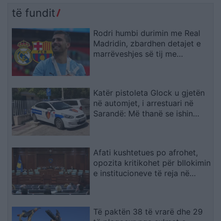
të fundit
Rodri humbi durimin me Real
Madridin, zbardhen detajet e
marrëveshjes së tij me
Barcelonën
Katër pistoleta Glock u gjetën
në automjet, i arrestuari në
Sarandë: Më thanë se ishin
lodra
Afati kushtetues po afrohet,
opozita kritikohet për bllokimin
e institucioneve të reja në
Kosovë
Të paktën 38 të vrarë dhe 29