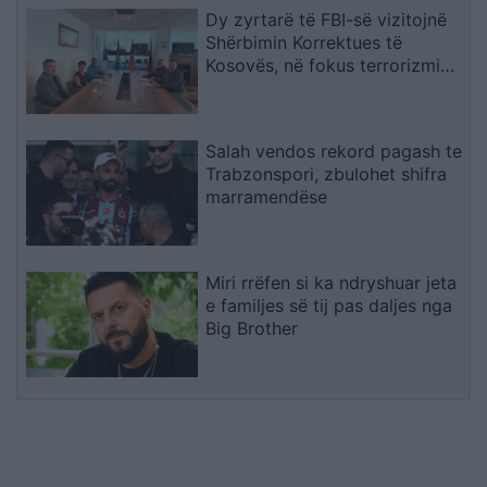
Dy zyrtarë të FBI-së vizitojnë
Shërbimin Korrektues të
Kosovës, në fokus terrorizmi
dhe rreziqet e sigurisë
Salah vendos rekord pagash te
Trabzonspori, zbulohet shifra
marramendëse
Miri rrëfen si ka ndryshuar jeta
e familjes së tij pas daljes nga
Big Brother