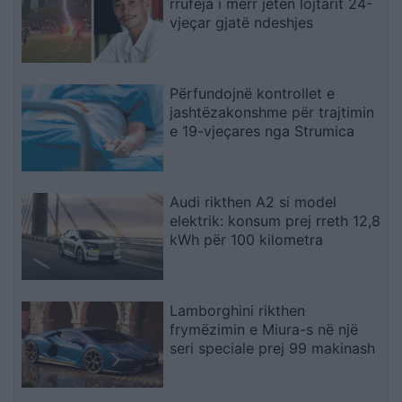
rrufeja i merr jetën lojtarit 24-
vjeçar gjatë ndeshjes
Përfundojnë kontrollet e
jashtëzakonshme për trajtimin
e 19-vjeçares nga Strumica
Audi rikthen A2 si model
elektrik: konsum prej rreth 12,8
kWh për 100 kilometra
Lamborghini rikthen
frymëzimin e Miura-s në një
seri speciale prej 99 makinash