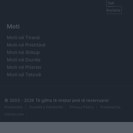
Sali
Berisha
Moti
Moti në Tiranë
Moti në Prishtinë
Moti në Shkup
Moti në Durrës
Moti në Prizren
Moti në Tetovë
© 2003 -
2026 Të gjitha të drejtat janë të rezervuara!
Kontaktoni
Kushtet e Përdorimit
Privacy Policy
Powered by:
orihost.com