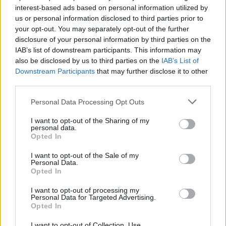
interest-based ads based on personal information utilized by
us or personal information disclosed to third parties prior to
Miri rrëfen si ka ndryshuar
Katër pistoleta Glock u
your opt-out. You may separately opt-out of the further
jeta e familjes së tij pas
gjetën në automjet, i
disclosure of your personal information by third parties on the
daljes nga Big Brother
arrestuari në Sarandë: Më
IAB’s list of downstream participants. This information may
thanë se ishin lodra
also be disclosed by us to third parties on the
IAB’s List of
Downstream Participants
that may further disclose it to other
third parties.
Personal Data Processing Opt Outs
I want to opt-out of the Sharing of my
personal data.
Opted In
Shkodër, ndërron jetë në
Temperaturat mbi 41
spital 49-vjeçarja,
gradë, qytetarët e
I want to opt-out of the Sale of my
Personal Data.
dyshime për konsumimin
Elbasanit kërkojnë freski
Opted In
e një sasie të madhe
në Byshek
ilaçesh
I want to opt-out of processing my
Personal Data for Targeted Advertising.
Opted In
I want to opt-out of Collection, Use,