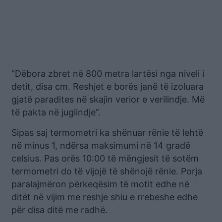
“Dëbora zbret në 800 metra lartësi nga niveli i
detit, disa cm. Reshjet e borës janë të izoluara
gjatë paradites në skajin verior e verilindje. Më
të pakta në juglindje”.
Sipas saj termometri ka shënuar rënie të lehtë
në minus 1, ndërsa maksimumi në 14 gradë
celsius. Pas orës 10:00 të mëngjesit të sotëm
termometri do të vijojë të shënojë rënie. Porja
paralajmëron përkeqësim të motit edhe në
ditët në vijim me reshje shiu e rrebeshe edhe
për disa ditë me radhë.