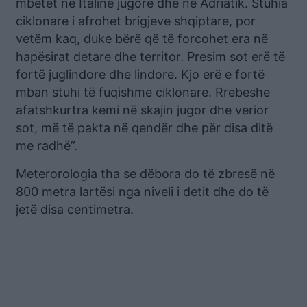
mbetet në Italinë jugore dhe në Adriatik. Stuhia
ciklonare i afrohet brigjeve shqiptare, por
vetëm kaq, duke bërë që të forcohet era në
hapësirat detare dhe territor. Presim sot erë të
fortë juglindore dhe lindore. Kjo erë e fortë
mban stuhi të fuqishme ciklonare. Rrebeshe
afatshkurtra kemi në skajin jugor dhe verior
sot, më të pakta në qendër dhe për disa ditë
me radhë”.
Meterorologia tha se dëbora do të zbresë në
800 metra lartësi nga niveli i detit dhe do të
jetë disa centimetra.