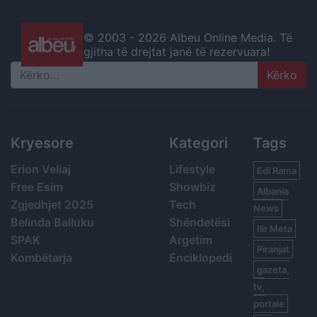
© 2003 -
2026 Albeu Online Media. Të
gjitha të drejtat janë të rezervuara!
Search
Kryesore
Kategori
Tags
Erion Veliaj
Lifestyle
Edi Rama
Free Esim
Showbiz
Albania
Zgjedhjet 2025
Tech
News
Belinda Balluku
Shëndetësi
Ilir Meta
SPAK
Argetim
Piranjat
Kombëtarja
Enciklopedi
gazeta,
tv,
portale