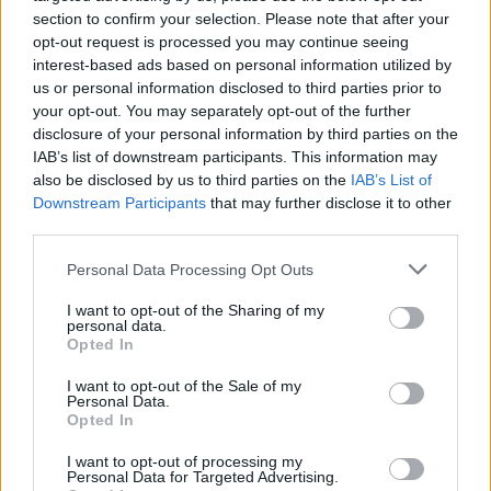
section to confirm your selection. Please note that after your
opt-out request is processed you may continue seeing
interest-based ads based on personal information utilized by
us or personal information disclosed to third parties prior to
your opt-out. You may separately opt-out of the further
disclosure of your personal information by third parties on the
IAB’s list of downstream participants. This information may
also be disclosed by us to third parties on the
IAB’s List of
Downstream Participants
that may further disclose it to other
third parties.
Personal Data Processing Opt Outs
I want to opt-out of the Sharing of my
personal data.
Opted In
I want to opt-out of the Sale of my
Personal Data.
Opted In
Esim for Global
|
Esim for Europe
|
Esim for Caribbean
|
Esim for USA
|
Esim for Italy
|
Esim for Spain
|
Esim
I want to opt-out of processing my
Personal Data for Targeted Advertising.
for Turkey
|
Esim for Germany
|
Esim for Greece
|
Esim