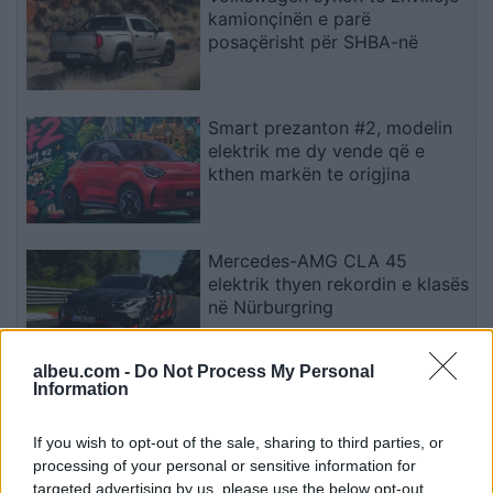
kamionçinën e parë
posaçërisht për SHBA-në
Smart prezanton #2, modelin
elektrik me dy vende që e
kthen markën te origjina
Mercedes-AMG CLA 45
elektrik thyen rekordin e klasës
në Nürburgring
albeu.com -
Do Not Process My Personal
Information
Alexander-Arnold nis kapitullin
e dytë te Real Madridi, këtë
herë nën drejtimin e Mourinhos
If you wish to opt-out of the sale, sharing to third parties, or
processing of your personal or sensitive information for
targeted advertising by us, please use the below opt-out