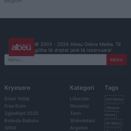
Belgium
© 2003 -
2026 Albeu Online Media. Të
gjitha të drejtat janë të rezervuara!
Search
Kryesore
Kategori
Tags
Erion Veliaj
Lifestyle
Edi Rama
Free Esim
Showbiz
Albania
Zgjedhjet 2025
Tech
News
Belinda Balluku
Shëndetësi
Ilir Meta
SPAK
Argetim