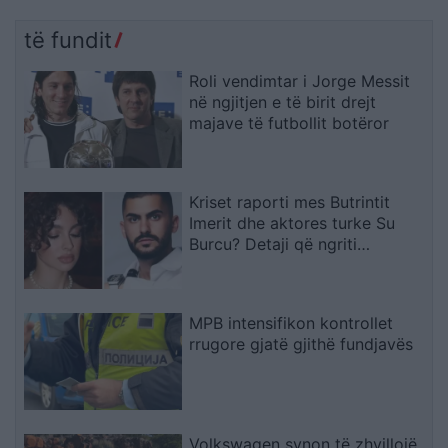
të fundit
Roli vendimtar i Jorge Messit
në ngjitjen e të birit drejt
majave të futbollit botëror
Kriset raporti mes Butrintit
Imerit dhe aktores turke Su
Burcu? Detaji që ngriti
dyshimet
MPB intensifikon kontrollet
rrugore gjatë gjithë fundjavës
Volkswagen synon të zhvillojë