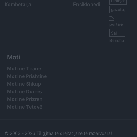
Piranjat
Kombëtarja
Enciklopedi
gazeta,
tv,
portale
Sali
Berisha
Moti
Moti në Tiranë
Moti në Prishtinë
Moti në Shkup
Moti në Durrës
Moti në Prizren
Moti në Tetovë
© 2003 -
2026 Të gjitha të drejtat janë të rezervuara!