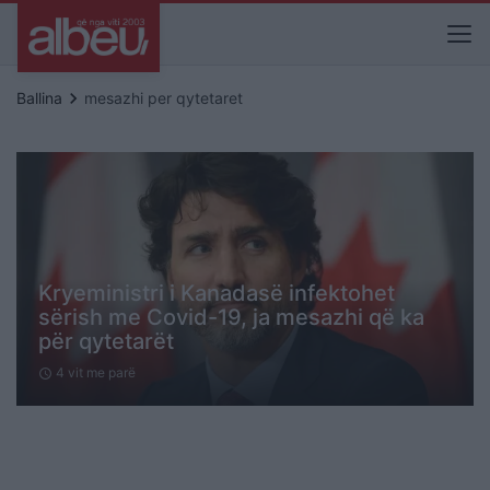
keyboard_arrow_right
Ballina
mesazhi per qytetaret
Kryeministri i Kanadasë infektohet
sërish me Covid-19, ja mesazhi që ka
për qytetarët
4 vit me parë
schedule