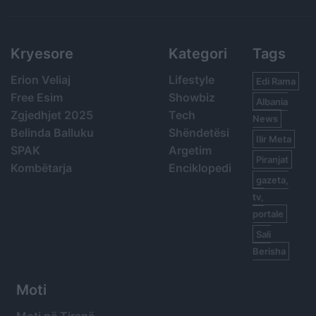
Search
Kryesore
Kategori
Tags
Erion Veliaj
Lifestyle
Edi Rama
Free Esim
Showbiz
Albania
Zgjedhjet 2025
Tech
News
Belinda Balluku
Shëndetësi
Ilir Meta
SPAK
Argetim
Piranjat
Kombëtarja
Enciklopedi
gazeta,
tv,
portale
Sali
Berisha
Moti
Moti në Tiranë