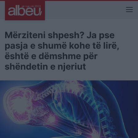
Mërziteni shpesh? Ja pse
pasja e shumë kohe të lirë,
është e dëmshme për
shëndetin e njeriut