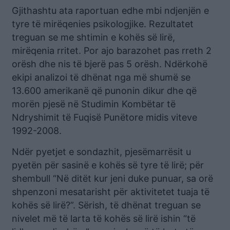
Gjithashtu ata raportuan edhe mbi ndjenjën e
tyre të mirëqenies psikologjike. Rezultatet
treguan se me shtimin e kohës së lirë,
mirëqenia rritet. Por ajo barazohet pas rreth 2
orësh dhe nis të bjerë pas 5 orësh. Ndërkohë
ekipi analizoi të dhënat nga më shumë se
13.600 amerikanë që punonin dikur dhe që
morën pjesë në Studimin Kombëtar të
Ndryshimit të Fuqisë Punëtore midis viteve
1992-2008.
Ndër pyetjet e sondazhit, pjesëmarrësit u
pyetën për sasinë e kohës së tyre të lirë; për
shembull “Në ditët kur jeni duke punuar, sa orë
shpenzoni mesatarisht për aktivitetet tuaja të
kohës së lirë?”. Sërish, të dhënat treguan se
nivelet më të larta të kohës së lirë ishin “të