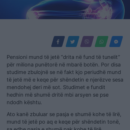
Pensioni mund të jetë “drita në fund të tunelit”
për miliona punëtorë në mbarë botën. Por disa
studime zbulojnë se në fakt kjo periudhë mund
të jetë më e keqe për shëndetin e njerëzve sesa
mendohej deri më sot. Studimet e fundit
hedhin më shumë dritë mbi arsyen se pse
ndodh kështu.
Ato kanë zbuluar se pasja e shumë kohe të lirë,
mund të jetë po aq e keqe për shëndetin tonë,
sa edhe pasja e shumë pak kohe të lirë.