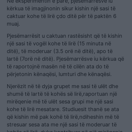
Në eksperimentin e parë, pjesëmarrësve iu
kërkua të imagjinonin sikur kishin një sasi të
caktuar kohe të lirë çdo ditë për të paktën 6
muaj.
Pjesëmarrësit u caktuan rastësisht që të kishin
një sasi të vogël kohe të lirë (15 minuta në
ditë), të moderuar (3.5 orë në ditë), apo të
lartë (7orë në ditë). Pjesëmarrësve iu kërkua që
të raportojnë masën në të cilën ata do të
përjetonin kënaqësi, lumturi dhe kënaqësi.
Njerëzit në të dyja grupet me sasi të ulët dhe
shumë të lartë të kohës së lirë,raportuan një
mirëqenie më të ulët sesa grupi me një sasi
kohe të lirë mesatare. Studiuesit thanë se ata
që kishin më pak kohë të lirë,ndiheshin më të
stresuar sesa ata me një sasi të moderuar të