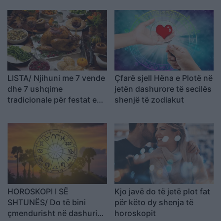
LISTA/ Njihuni me 7 vende
Çfarë sjell Hëna e Plotë në
dhe 7 ushqime
jetën dashurore të secilës
tradicionale për festat e
shenjë të zodiakut
fund vitit
HOROSKOPI I SË
Kjo javë do të jetë plot fat
SHTUNËS/ Do të bini
për këto dy shenja të
çmendurisht në dashuri
horoskopit