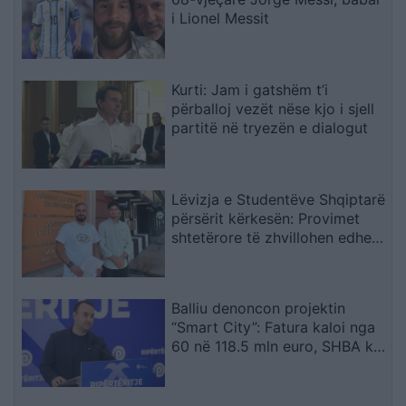
i Lionel Messit
Kurti: Jam i gatshëm t’i
përballoj vezët nëse kjo i sjell
partitë në tryezën e dialogut
Lëvizja e Studentëve Shqiptarë
përsërit kërkesën: Provimet
shtetërore të zhvillohen edhe
në gjuhën shqipe
Balliu denoncon projektin
“Smart City”: Fatura kaloi nga
60 në 118.5 mln euro, SHBA ka
ngritur shqetësime për Presight
AI dhe lidhjet e dyshuara me
Kinën