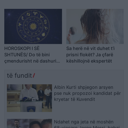
me dikë që nuk e keni
simpatizuar kurrë
HOROSKOPI I SË
Sa herë në vit duhet t’i
SHTUNËS/ Do të bini
prisni flokët? Ja çfarë
çmendurisht në dashuri
këshillojnë ekspertët
me dikë që nuk e keni
simpatizuar kurrë
të fundit
Albin Kurti shpjegon arsyen
pse nuk propozoi kandidat për
kryetar të Kuvendit
Ndahet nga jeta në moshën
68-vjeçare Jorge Messi, babai