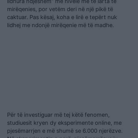
lidhura ndjeshëm” me nivele më të larta të
mirëqenies, por vetëm deri në një pikë të
caktuar. Pas kësaj, koha e lirë e tepërt nuk
lidhej me ndonjë mirëqenie më të madhe.
Për të investiguar më tej këtë fenomen,
studiuesit kryen dy eksperimente online, me
pjesëmarrjen e më shumë se 6.000 njerëzve.