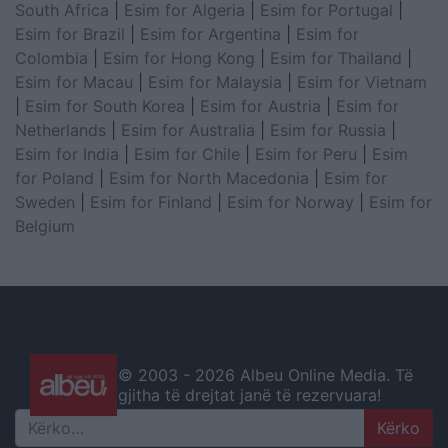
South Africa
|
Esim for Algeria
|
Esim for Portugal
|
Esim for Brazil
|
Esim for Argentina
|
Esim for
Colombia
|
Esim for Hong Kong
|
Esim for Thailand
|
Esim for Macau
|
Esim for Malaysia
|
Esim for Vietnam
|
Esim for South Korea
|
Esim for Austria
|
Esim for
Netherlands
|
Esim for Australia
|
Esim for Russia
|
Esim for India
|
Esim for Chile
|
Esim for Peru
|
Esim
for Poland
|
Esim for North Macedonia
|
Esim for
Sweden
|
Esim for Finland
|
Esim for Norway
|
Esim for
Belgium
© 2003 -
2026 Albeu Online Media. Të
gjitha të drejtat janë të rezervuara!