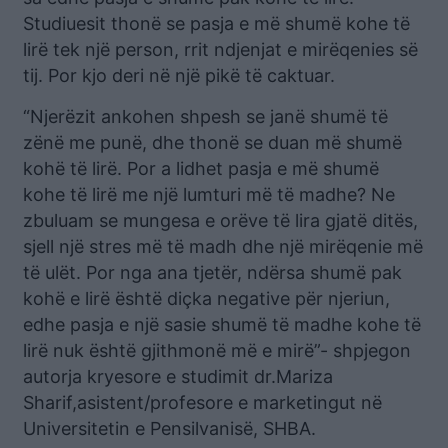
Studiuesit thonë se pasja e më shumë kohe të
lirë tek një person, rrit ndjenjat e mirëqenies së
tij. Por kjo deri në një pikë të caktuar.
“Njerëzit ankohen shpesh se janë shumë të
zënë me punë, dhe thonë se duan më shumë
kohë të lirë. Por a lidhet pasja e më shumë
kohe të lirë me një lumturi më të madhe? Ne
zbuluam se mungesa e orëve të lira gjatë ditës,
sjell një stres më të madh dhe një mirëqenie më
të ulët. Por nga ana tjetër, ndërsa shumë pak
kohë e lirë është diçka negative për njeriun,
edhe pasja e një sasie shumë të madhe kohe të
lirë nuk është gjithmonë më e mirë”- shpjegon
autorja kryesore e studimit dr.Mariza
Sharif,asistent/profesore e marketingut në
Universitetin e Pensilvanisë, SHBA.