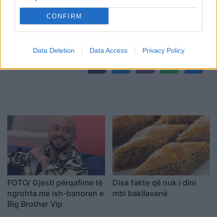
CONFIRM
Shtuar
më
18.09.2021 23:56
Tags:
,
,
koha e lire
kuriozitete
STRESI
Data Deletion
Data Access
Privacy Policy
FOTO/ Gjesti përqafime të
Disa fakte që nuk i dini
ngrohta me ish-banoren e
mbi bakllavanë
Big Brother Vip