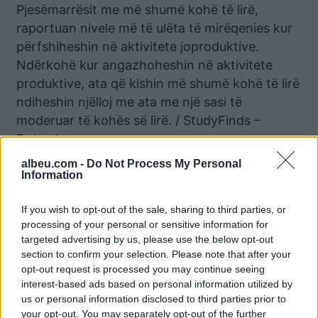
Pjesëmarrësit me më shumë kohë të lirë,
raportuan nivele më të ulëta të mirëqenies kur
përfshiheshin në aktivitete joproduktive.
Ndërkohë kur angazhoheshin në aktivitete
produktive, ata që kishin më shumë kohë të lirë
ndiheshin njëlloj me ata me një sasi të
moderuar të kohës së lirë. / StudyFinds –
Bota.al
albeu.com -
Do Not Process My Personal
Information
Lajme të ngjashme:
If you wish to opt-out of the sale, sharing to third parties, or
processing of your personal or sensitive information for
targeted advertising by us, please use the below opt-out
section to confirm your selection. Please note that after your
opt-out request is processed you may continue seeing
Keni shumë kohë të lirë?
Si rrjetet sociale po e
interest-based ads based on personal information utilized by
Nuk ju bën mirë për këto
shkatërrojnë shëndetin
us or personal information disclosed to third parties prior to
dy gjëra
mendor të fëmijëve?
your opt-out. You may separately opt-out of the further