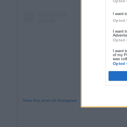
Opted 
I want t
Opted 
I want 
Advertis
Opted 
I want t
of my P
was col
Opted 
View this post on Instagram