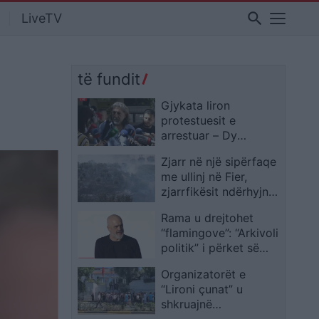
search
LiveTV
n
të fundit
Gjykata liron
protestuesit e
arrestuar – Dy
persona në arrest
Zjarr në një sipërfaqe
shtëpiak, të tjerët me
me ullinj në Fier,
detyrim paraqitje dhe
zjarrfikësit ndërhyjnë
heqje akuzash!
në Drizë
Qytetarët brohoritje:
Rama u drejtohet
Fitore!
“flamingove”: “Arkivoli
politik” i përket së
kaluarës dhe s’duhet
Organizatorët e
të kthehet, protesta
“Lironi çunat” u
juaj u devijua e u
shkruajnë
shfrytëzua si alibi
ambasadave të huaja: