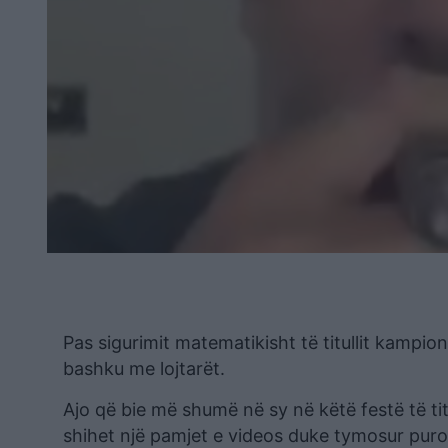
Pas sigurimit matematikisht të titullit kampio
bashku me lojtarët.
Ajo që bie më shumë në sy në këtë festë të titul
shihet një pamjet e videos duke tymosur pu