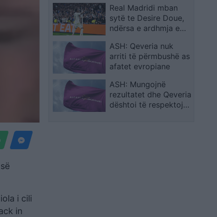
Real Madridi mban
Forca e policisë ishte
sytë te Desire Doue,
tej normave dhe u
ndërsa e ardhmja e
përdor për të trembur
Vinicius Junior mbetet
qytetarët
ASH: Qeveria nuk
në pikëpyetje
arriti të përmbushë as
afatet evropiane
ASH: Mungojnë
rezultatet dhe Qeveria
dështoi të respektojë
edhe afatet evropiane
 së
la i cili
ack in