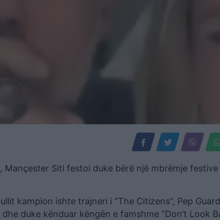
n, Mançester Siti festoi duke bërë një mbrëmje festive
lit kampion ishte trajneri i “The Citizens”, Pep Guardio
ro dhe duke kënduar këngën e famshme “Don’t Look B