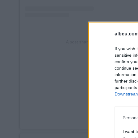
albeu.com
A post shared by ESPN FC (@espnfc
If you wish 
sensitive in
confirm you
continue se
information 
further disc
participants
Downstream 
Persona
I want t