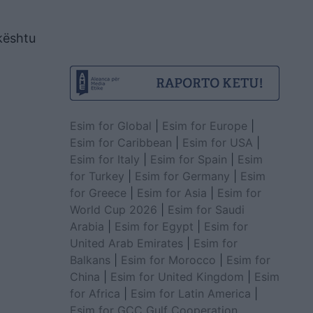
kështu
Esim for Global
|
Esim for Europe
|
Esim for Caribbean
|
Esim for USA
|
Esim for Italy
|
Esim for Spain
|
Esim
for Turkey
|
Esim for Germany
|
Esim
for Greece
|
Esim for Asia
|
Esim for
World Cup 2026
|
Esim for Saudi
Arabia
|
Esim for Egypt
|
Esim for
United Arab Emirates
|
Esim for
Balkans
|
Esim for Morocco
|
Esim for
China
|
Esim for United Kingdom
|
Esim
for Africa
|
Esim for Latin America
|
Esim for GCC Gulf Cooperation