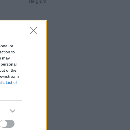
Belgium
sonal or
ection to
ou may
 personal
out of the
 downstream
B’s List of