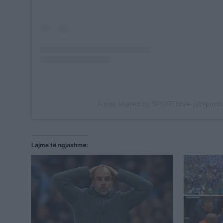
A post shared by SPORTbible (@sportbi
Lajme të ngjashme: