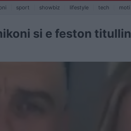
oni
sport
showbiz
lifestyle
tech
moti
koni si e feston titulli