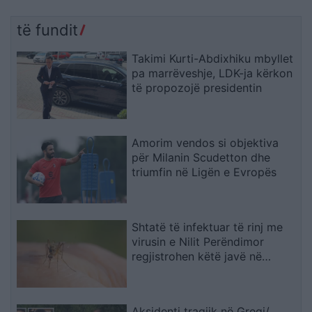
të fundit
Takimi Kurti-Abdixhiku mbyllet
pa marrëveshje, LDK-ja kërkon
të propozojë presidentin
Amorim vendos si objektiva
për Milanin Scudetton dhe
triumfin në Ligën e Evropës
Shtatë të infektuar të rinj me
virusin e Nilit Perëndimor
regjistrohen këtë javë në
Maqedoni
Aksidenti tragjik në Greqi/