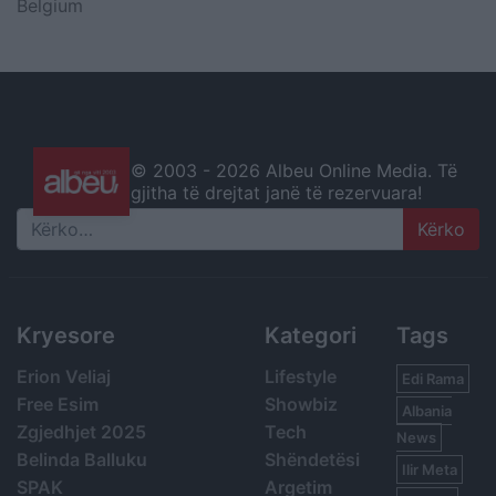
Belgium
© 2003 -
2026 Albeu Online Media. Të
gjitha të drejtat janë të rezervuara!
Search
Kryesore
Kategori
Tags
Erion Veliaj
Lifestyle
Edi Rama
Free Esim
Showbiz
Albania
Zgjedhjet 2025
Tech
News
Belinda Balluku
Shëndetësi
Ilir Meta
SPAK
Argetim