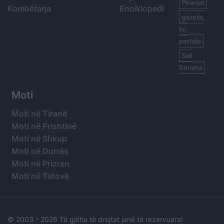
Piranjat
Kombëtarja
Enciklopedi
gazeta,
tv,
portale
Sali
Berisha
Moti
Moti në Tiranë
Moti në Prishtinë
Moti në Shkup
Moti në Durrës
Moti në Prizren
Moti në Tetovë
© 2003 -
2026 Të gjitha të drejtat janë të rezervuara!