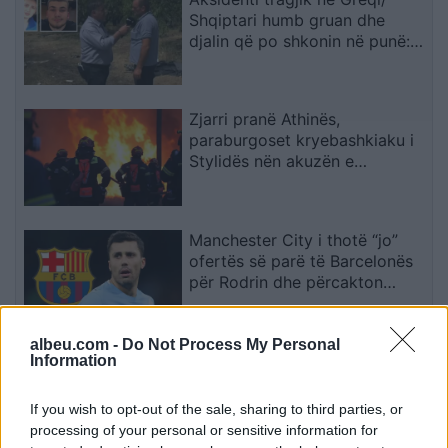
Shqiptari humb gruan dhe
djalin që po shkonin në punë:
Humba gjithçka…
Zjarri pranë Athinës,
paraburgoset kryebashkiaku i
Stylidës nën akuzën e
zjarrvënies
Manchester City i thotë “jo”
ofertës së parë të Barcelonës
për Rodrin dhe përcakton
çmimin e tij
albeu.com -
Do Not Process My Personal
Parandalohet tentimi për
Information
kontrabandim mallrash në Qafë
Prush
If you wish to opt-out of the sale, sharing to third parties, or
processing of your personal or sensitive information for