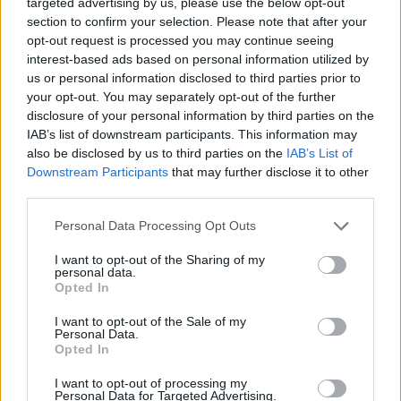
targeted advertising by us, please use the below opt-out
section to confirm your selection. Please note that after your
opt-out request is processed you may continue seeing
interest-based ads based on personal information utilized by
us or personal information disclosed to third parties prior to
your opt-out. You may separately opt-out of the further
disclosure of your personal information by third parties on the
IAB’s list of downstream participants. This information may
also be disclosed by us to third parties on the
IAB’s List of
Downstream Participants
that may further disclose it to other
third parties.
Personal Data Processing Opt Outs
I want to opt-out of the Sharing of my
personal data.
Opted In
I want to opt-out of the Sale of my
Personal Data.
Opted In
Esim for Global
|
Esim for Europe
|
Esim for Caribbean
|
Esim for USA
|
Esim for Italy
|
Esim for Spain
|
Esim
I want to opt-out of processing my
Personal Data for Targeted Advertising.
for Turkey
|
Esim for Germany
|
Esim for Greece
|
Esim