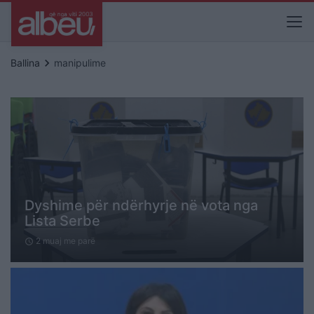
keyboard_arrow_right
Ballina
manipulime
Dyshime për ndërhyrje në vota nga
Lista Serbe
2 muaj me parë
schedule