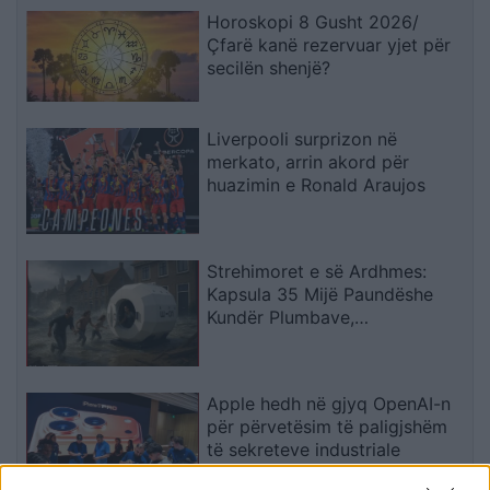
Horoskopi 8 Gusht 2026/
Çfarë kanë rezervuar yjet për
secilën shenjë?
Liverpooli surprizon në
merkato, arrin akord për
huazimin e Ronald Araujos
Strehimoret e së Ardhmes:
Kapsula 35 Mijë Paundëshe
Kundër Plumbave,
Shpërthimeve dhe Fatkeqësive
Natyrore
Apple hedh në gjyq OpenAI-n
për përvetësim të paligjshëm
të sekreteve industriale