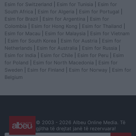
Esim for Switzerland
|
Esim for Tunisia
|
Esim for
South Africa
|
Esim for Algeria
|
Esim for Portugal
|
Esim for Brazil
|
Esim for Argentina
|
Esim for
Colombia
|
Esim for Hong Kong
|
Esim for Thailand
|
Esim for Macau
|
Esim for Malaysia
|
Esim for Vietnam
|
Esim for South Korea
|
Esim for Austria
|
Esim for
Netherlands
|
Esim for Australia
|
Esim for Russia
|
Esim for India
|
Esim for Chile
|
Esim for Peru
|
Esim
for Poland
|
Esim for North Macedonia
|
Esim for
Sweden
|
Esim for Finland
|
Esim for Norway
|
Esim for
Belgium
© 2003 -
2026 Albeu Online Media. Të
gjitha të drejtat janë të rezervuara!