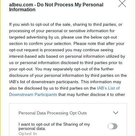
albeu.com -
Do Not Process My Personal
Information
Ndeshja Argjentinë–Egjipt
vendos rekord historik në
If you wish to opt-out of the sale, sharing to third parties, or
Google, kërkimet arrijnë nivele
processing of your personal or sensitive information for
të papara
targeted advertising by us, please use the below opt-out
section to confirm your selection. Please note that after your
Kina zbulon robotë humanoidë
opt-out request is processed you may continue seeing
tepër realistë, të projektuar për
interest-based ads based on personal information utilized by
shoqëri afatgjatë
us or personal information disclosed to third parties prior to
your opt-out. You may separately opt-out of the further
disclosure of your personal information by third parties on the
IAB’s list of downstream participants. This information may
also be disclosed by us to third parties on the
IAB’s List of
Downstream Participants
that may further disclose it to other
third parties.
Personal Data Processing Opt Outs
I want to opt-out of the Sharing of my
personal data.
Opted In