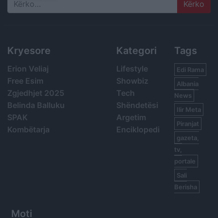
Search
Kryesore
Kategori
Tags
Erion Veliaj
Lifestyle
Edi Rama
Free Esim
Showbiz
Albania
Zgjedhjet 2025
Tech
News
Belinda Balluku
Shëndetësi
Ilir Meta
SPAK
Argetim
Piranjat
Kombëtarja
Enciklopedi
gazeta,
tv,
portale
Sali
Berisha
Moti