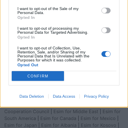
I want to opt-out of the Sale of my
Personal Data.
Opted In
I want to opt-out of processing my
Personal Data for Targeted Advertising.
Opted In
I want to opt-out of Collection, Use,
Retention, Sale, and/or Sharing of my
Personal Data that Is Unrelated with the
Esim for Global
|
Esim for Europe
|
Esim for Caribbean
Purposes for which it was collected.
|
Esim for USA
|
Esim for Italy
|
Esim for Spain
|
Esim
Opted Out
for Turkey
|
Esim for Germany
|
Esim for Greece
|
Esim
CONFIRM
for Asia
|
Esim for World Cup 2026
|
Esim for Saudi
Arabia
|
Esim for Egypt
|
Esim for United Arab
Emirates
|
Esim for Balkans
|
Esim for Morocco
|
Esim
Data Deletion
Data Access
Privacy Policy
for China
|
Esim for United Kingdom
|
Esim for Africa
|
Esim for Latin America
|
Esim for GCC Gulf
Cooperation Council
|
Esim for Middle East
|
Esim for
South America
|
Esim for Canada
|
Esim for Mexico
|
Esim for Japan
|
Esim for Albania
|
Esim for Kosovo
|