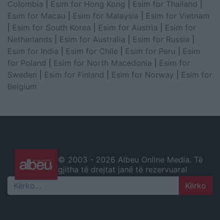
Colombia
|
Esim for Hong Kong
|
Esim for Thailand
|
Esim for Macau
|
Esim for Malaysia
|
Esim for Vietnam
|
Esim for South Korea
|
Esim for Austria
|
Esim for
Netherlands
|
Esim for Australia
|
Esim for Russia
|
Esim for India
|
Esim for Chile
|
Esim for Peru
|
Esim
for Poland
|
Esim for North Macedonia
|
Esim for
Sweden
|
Esim for Finland
|
Esim for Norway
|
Esim for
Belgium
© 2003 -
2026 Albeu Online Media. Të
gjitha të drejtat janë të rezervuara!
Search