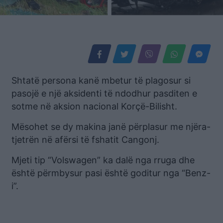
Shtatë persona kanë mbetur të plagosur si
pasojë e një aksidenti të ndodhur pasditen e
sotme në aksion nacional Korçë-Bilisht.
Mësohet se dy makina janë përplasur me njëra-
tjetrën në afërsi të fshatit Cangonj.
Mjeti tip “Volswagen” ka dalë nga rruga dhe
është përmbysur pasi është goditur nga “Benz-
i”.