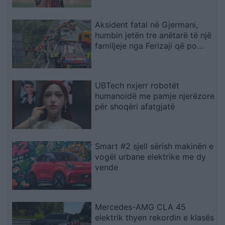
Aksident fatal në Gjermani,
humbin jetën tre anëtarë të një
familjeje nga Ferizaji që po
ktheheshin nga Kosova
UBTech nxjerr robotët
humanoidë me pamje njerëzore
për shoqëri afatgjatë
Smart #2 sjell sërish makinën e
vogël urbane elektrike me dy
vende
Mercedes-AMG CLA 45
elektrik thyen rekordin e klasës