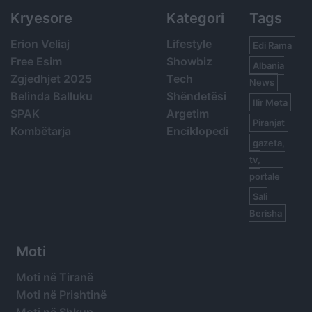
Kryesore
Kategori
Tags
Erion Veliaj
Lifestyle
Edi Rama
Free Esim
Showbiz
Albania
Zgjedhjet 2025
Tech
News
Belinda Balluku
Shëndetësi
Ilir Meta
SPAK
Argetim
Piranjat
Kombëtarja
Enciklopedi
gazeta,
tv,
portale
Sali
Berisha
Moti
Moti në Tiranë
Moti në Prishtinë