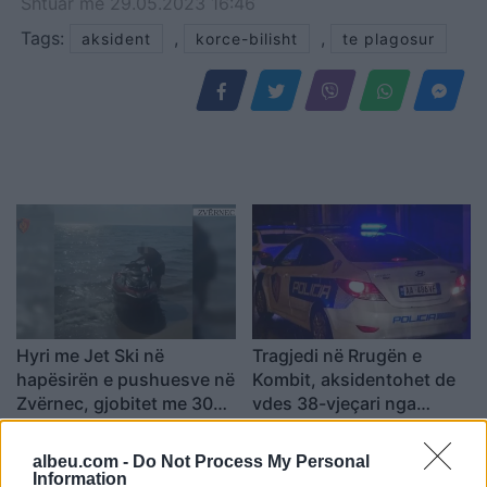
Shtuar
më
29.05.2023 16:46
Tags:
,
,
aksident
korce-bilisht
te plagosur
Hyri me Jet Ski në
Tragjedi në Rrugën e
hapësirën e pushuesve në
Kombit, aksidentohet de
Zvërnec, gjobitet me 300
vdes 38-vjeçari nga
mijë lekë drejtuesi
Kosova
albeu.com -
Do Not Process My Personal
Information