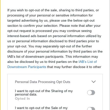
If you wish to opt-out of the sale, sharing to third parties, or
processing of your personal or sensitive information for
targeted advertising by us, please use the below opt-out
section to confirm your selection. Please note that after your
“Po ngrihet një ministri
Video/ Shpërthimi në një
opt-out request is processed you may continue seeing
paralele e Shëndetësisë”/
minibus në periferi të
interest-based ads based on personal information utilized by
Këlliçi: Projektligji i
Damaskut lë 2 të vdekur
us or personal information disclosed to third parties prior to
shtatorit i hap rrugë
dhe 13 të plagosur
your opt-out. You may separately opt-out of the further
monopolit, SPAK të
disclosure of your personal information by third parties on the
ndërhyjë
IAB’s list of downstream participants. This information may
also be disclosed by us to third parties on the
IAB’s List of
Downstream Participants
that may further disclose it to other
third parties.
Personal Data Processing Opt Outs
Infermierja shqiptare në
Video/ Dy të vrarë dhe 13
Itali shpërthen në lot në
të plagosur nga
I want to opt-out of the Sharing of my
protestë: Pacientët
shpërthimi i një minibusi
personal data.
Opted In
detyrohen të kërkojnë
pranë Damaskut
kurim jashtë vendit
I want to opt-out of the Sale of my