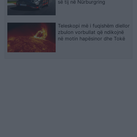
së tij në Nürburgring
Teleskopi më i fuqishëm diellor
zbulon vorbullat që ndikojnë
në motin hapësinor dhe Tokë