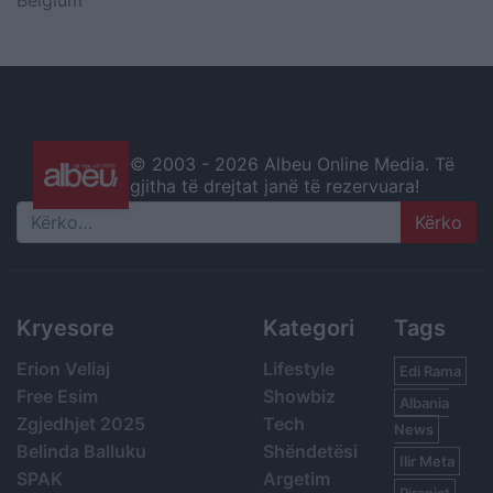
© 2003 -
2026 Albeu Online Media. Të
gjitha të drejtat janë të rezervuara!
Search
Kryesore
Kategori
Tags
Erion Veliaj
Lifestyle
Edi Rama
Free Esim
Showbiz
Albania
Zgjedhjet 2025
Tech
News
Belinda Balluku
Shëndetësi
Ilir Meta
SPAK
Argetim
Piranjat