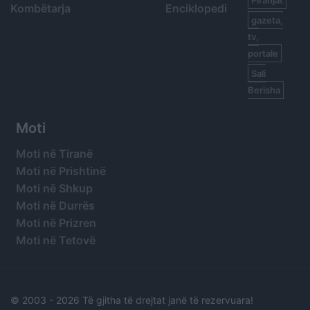
Kombëtarja
Enciklopedi
gazeta,
tv,
portale
Sali
Berisha
Moti
Moti në Tiranë
Moti në Prishtinë
Moti në Shkup
Moti në Durrës
Moti në Prizren
Moti në Tetovë
© 2003 -
2026 Të gjitha të drejtat janë të rezervuara!