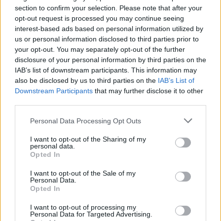
section to confirm your selection. Please note that after your
opt-out request is processed you may continue seeing
interest-based ads based on personal information utilized by
us or personal information disclosed to third parties prior to
your opt-out. You may separately opt-out of the further
disclosure of your personal information by third parties on the
IAB’s list of downstream participants. This information may
also be disclosed by us to third parties on the
IAB’s List of
Downstream Participants
that may further disclose it to other
third parties.
Personal Data Processing Opt Outs
I want to opt-out of the Sharing of my
personal data.
Opted In
I want to opt-out of the Sale of my
Personal Data.
Opted In
Esim for Global
|
Esim for Europe
|
Esim for Caribbean
|
Esim for USA
|
Esim for Italy
|
Esim for Spain
|
Esim
I want to opt-out of processing my
Personal Data for Targeted Advertising.
for Turkey
|
Esim for Germany
|
Esim for Greece
|
Esim