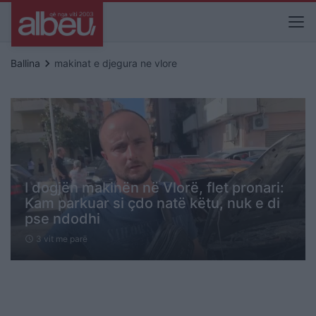
keyboard_arrow_right
Ballina
makinat e djegura ne vlore
I dogjën makinën në Vlorë, flet pronari:
Kam parkuar si çdo natë këtu, nuk e di
pse ndodhi
3 vit me parë
schedule