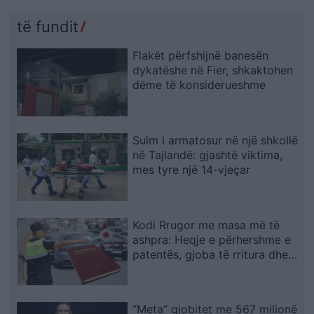
të fundit
Flakët përfshijnë banesën
dykatëshe në Fier, shkaktohen
dëme të konsiderueshme
Sulm i armatosur në një shkollë
në Tajlandë: gjashtë viktima,
mes tyre një 14-vjeçar
Kodi Rrugor me masa më të
ashpra: Heqje e përhershme e
patentës, gjoba të rritura dhe
kufizime për drejtuesit e rinj
“Meta” gjobitet me 567 milionë