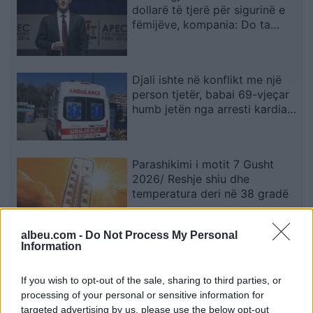
dollarë të tjerë për sigurinë e
fëmijëve, kompania: Do ta
apelojmë
Djali ishte në konflikt me një
person tjetër, babai 69-vjeçar
humb jetën nga arresti kardiak
(EMRI)
Parashikimi i motit 7 Gusht
2026/ Reshje shiu dhe
temperatura deri në 38 gradë
albeu.com -
Do Not Process My Personal
Information
Horoskopi 7 Gusht 2026/
Çfarë kanë rezervuar yjet për
secilën shenjë?
If you wish to opt-out of the sale, sharing to third parties, or
processing of your personal or sensitive information for
targeted advertising by us, please use the below opt-out