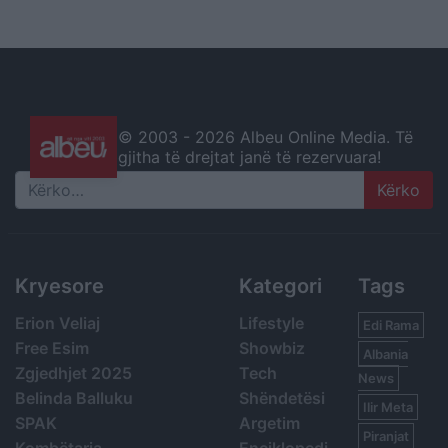
© 2003 -
2026 Albeu Online Media. Të
gjitha të drejtat janë të rezervuara!
Search
Kryesore
Kategori
Tags
Erion Veliaj
Lifestyle
Edi Rama
Free Esim
Showbiz
Albania
Zgjedhjet 2025
Tech
News
Belinda Balluku
Shëndetësi
Ilir Meta
SPAK
Argetim
Piranjat