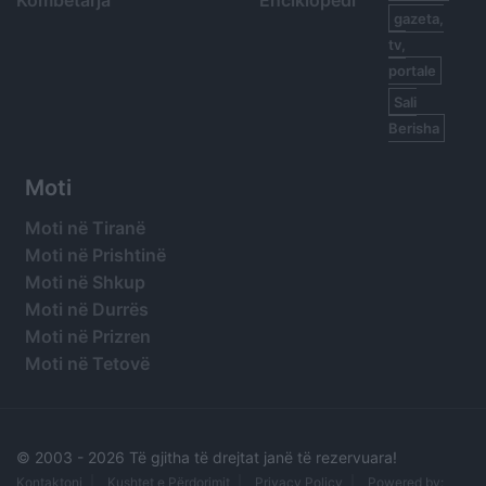
Kombëtarja
Enciklopedi
gazeta,
tv,
portale
Sali
Berisha
Moti
Moti në Tiranë
Moti në Prishtinë
Moti në Shkup
Moti në Durrës
Moti në Prizren
Moti në Tetovë
© 2003 -
2026 Të gjitha të drejtat janë të rezervuara!
Kontaktoni
Kushtet e Përdorimit
Privacy Policy
Powered by: