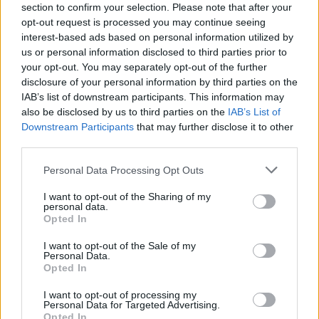
section to confirm your selection. Please note that after your
opt-out request is processed you may continue seeing
interest-based ads based on personal information utilized by
us or personal information disclosed to third parties prior to
your opt-out. You may separately opt-out of the further
disclosure of your personal information by third parties on the
IAB’s list of downstream participants. This information may
also be disclosed by us to third parties on the
IAB’s List of
Downstream Participants
that may further disclose it to other
third parties.
Personal Data Processing Opt Outs
I want to opt-out of the Sharing of my
personal data.
Opted In
I want to opt-out of the Sale of my
Personal Data.
Opted In
Esim for Global
|
Esim for Europe
|
Esim for Caribbean
|
Esim for USA
|
Esim for Italy
|
Esim for Spain
|
Esim
I want to opt-out of processing my
for Turkey
|
Esim for Germany
|
Esim for Greece
|
Esim
Personal Data for Targeted Advertising.
Opted In