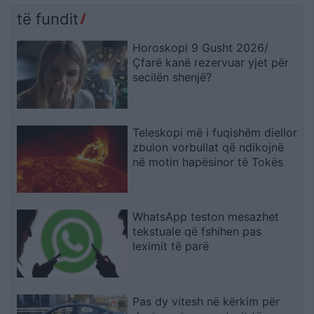
të fundit
Horoskopi 9 Gusht 2026/
Çfarë kanë rezervuar yjet për
secilën shenjë?
Teleskopi më i fuqishëm diellor
zbulon vorbullat që ndikojnë
në motin hapësinor të Tokës
WhatsApp teston mesazhet
tekstuale që fshihen pas
leximit të parë
Pas dy vitesh në kërkim për