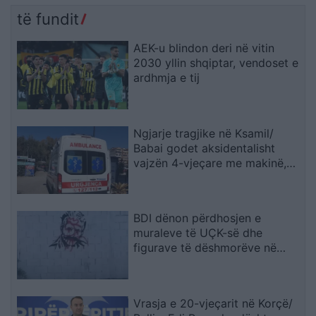
të fundit
AEK-u blindon deri në vitin
2030 yllin shqiptar, vendoset e
ardhmja e tij
Ngjarje tragjike në Ksamil/
Babai godet aksidentalisht
vajzën 4-vjeçare me makinë,
fëmija humb jetën
BDI dënon përdhosjen e
muraleve të UÇK-së dhe
figurave të dëshmorëve në
Çair
Vrasja e 20-vjeçarit në Korçë/