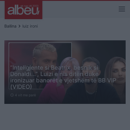
keyboard_arrow_right
Ballina
luiz ironi
“Inteligjente si Beatrix, besnik si
Donaldi…”, Luizi e nis ditën duke
ironizuar banorët e vjetshëm të BB VIP
(VIDEO)
4 vit me parë
schedule