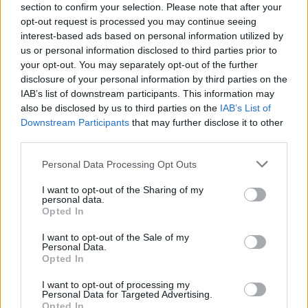
section to confirm your selection. Please note that after your
opt-out request is processed you may continue seeing
interest-based ads based on personal information utilized by
us or personal information disclosed to third parties prior to
your opt-out. You may separately opt-out of the further
disclosure of your personal information by third parties on the
IAB’s list of downstream participants. This information may
also be disclosed by us to third parties on the
IAB’s List of
Downstream Participants
that may further disclose it to other
third parties.
Personal Data Processing Opt Outs
I want to opt-out of the Sharing of my
personal data.
Opted In
I want to opt-out of the Sale of my
Personal Data.
Opted In
Esim for Global
|
Esim for Europe
|
Esim for Caribbean
|
Esim for USA
|
Esim for Italy
|
Esim for Spain
|
Esim
I want to opt-out of processing my
for Turkey
|
Esim for Germany
|
Esim for Greece
|
Esim
Personal Data for Targeted Advertising.
Opted In