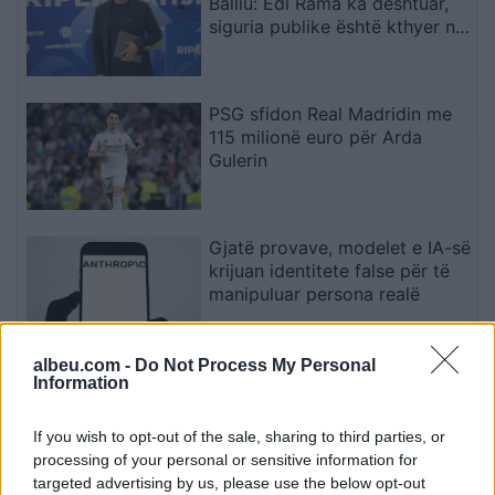
Balliu: Edi Rama ka dështuar,
siguria publike është kthyer në
pasiguri kronike dhe thirrja
“Jepe dorëheqjen” merr tjetër
peshë
PSG sfidon Real Madridin me
115 milionë euro për Arda
Gulerin
Gjatë provave, modelet e IA-së
krijuan identitete false për të
manipuluar persona realë
albeu.com -
Do Not Process My Personal
NASA konfirmon: Fragmenti i
Information
raketës SpaceX do të godasë
Hënën, por s’ka kërcënim për
If you wish to opt-out of the sale, sharing to third parties, or
Tokën
processing of your personal or sensitive information for
targeted advertising by us, please use the below opt-out