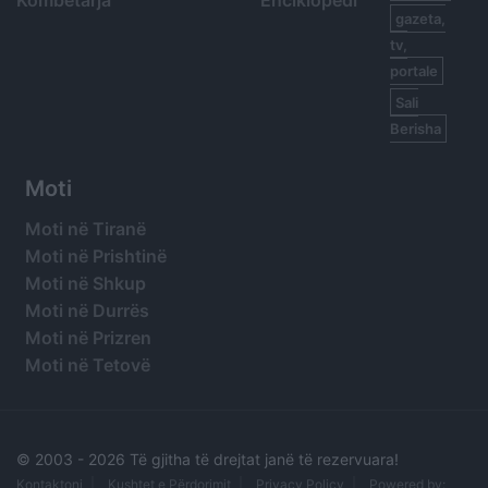
Kombëtarja
Enciklopedi
gazeta,
tv,
portale
Sali
Berisha
Moti
Moti në Tiranë
Moti në Prishtinë
Moti në Shkup
Moti në Durrës
Moti në Prizren
Moti në Tetovë
© 2003 -
2026 Të gjitha të drejtat janë të rezervuara!
Kontaktoni
Kushtet e Përdorimit
Privacy Policy
Powered by: