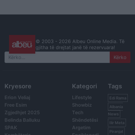
© 2003 -
2026 Albeu Online Media. Të
gjitha të drejtat janë të rezervuara!
Search
Kryesore
Kategori
Tags
Erion Veliaj
Lifestyle
Edi Rama
Free Esim
Showbiz
Albania
Zgjedhjet 2025
Tech
News
Belinda Balluku
Shëndetësi
Ilir Meta
SPAK
Argetim
Piranjat