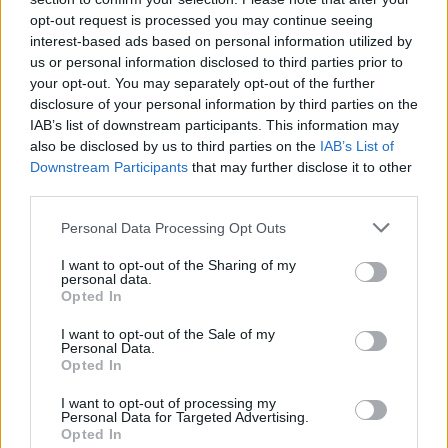
opt-out request is processed you may continue seeing
interest-based ads based on personal information utilized by
us or personal information disclosed to third parties prior to
your opt-out. You may separately opt-out of the further
disclosure of your personal information by third parties on the
IAB’s list of downstream participants. This information may
also be disclosed by us to third parties on the
IAB’s List of
Downstream Participants
that may further disclose it to other
third parties.
Personal Data Processing Opt Outs
I want to opt-out of the Sharing of my
personal data.
Opted In
I want to opt-out of the Sale of my
Personal Data.
Esim for Global
|
Esim for Europe
|
Esim for Caribbean
Opted In
|
Esim for USA
|
Esim for Italy
|
Esim for Spain
|
Esim
I want to opt-out of processing my
for Turkey
|
Esim for Germany
|
Esim for Greece
|
Esim
Personal Data for Targeted Advertising.
for Asia
|
Esim for World Cup 2026
|
Esim for Saudi
Opted In