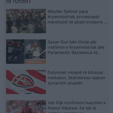
të fundit
Mbyllen fjalimet para
Kryeministrisë, protestuesit
marshojnë në akset kryesore të
Tiranës
Sazan Guri bën thirrje për
rrethimin e Kryeministrisë dhe
Parlamentit: Rezistenca të
vazhdojë
Detyrimet mbajnë të bllokuar
merkaton, Skënderbeu sqaron
zyrtarisht situatën
Van Dijk konfirmon huazimin e
Ifeanyi Ndukwe: Ka një të