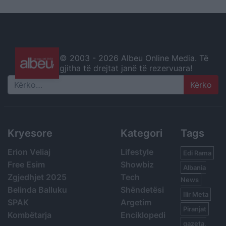
© 2003 -
2026 Albeu Online Media. Të
gjitha të drejtat janë të rezervuara!
Search
Kryesore
Kategori
Tags
Erion Veliaj
Lifestyle
Edi Rama
Free Esim
Showbiz
Albania
Zgjedhjet 2025
Tech
News
Belinda Balluku
Shëndetësi
Ilir Meta
SPAK
Argetim
Piranjat
Kombëtarja
Enciklopedi
gazeta,