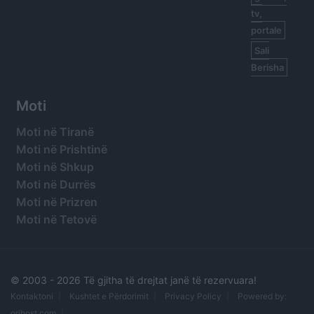
tv,
portale
Sali
Berisha
Moti
Moti në Tiranë
Moti në Prishtinë
Moti në Shkup
Moti në Durrës
Moti në Prizren
Moti në Tetovë
© 2003 -
2026 Të gjitha të drejtat janë të rezervuara!
Kontaktoni
Kushtet e Përdorimit
Privacy Policy
Powered by:
orihost.com