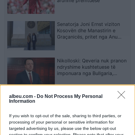
ardhme premtuese
Senatorja Joni Ernst viziton
Kosovën dhe Manastirin e
Graçanicës, pritet nga Anu
Prattipati
Nikolloski: Qeveria nuk pranon
ndryshime kushtetuese të
imponuara nga Bullgaria,
bllokada e Sofjes është politike
albeu.com -
Do Not Process My Personal
Përgjegjësitë e sigurisë në Ibër
Information
dhe Deçan kalojnë gradualisht
te institucionet e Kosovës,
Halilaj: Mesazh i qartë për
If you wish to opt-out of the sale, sharing to third parties, or
Beogradin
processing of your personal or sensitive information for
targeted advertising by us, please use the below opt-out
section to confirm your selection. Please note that after your