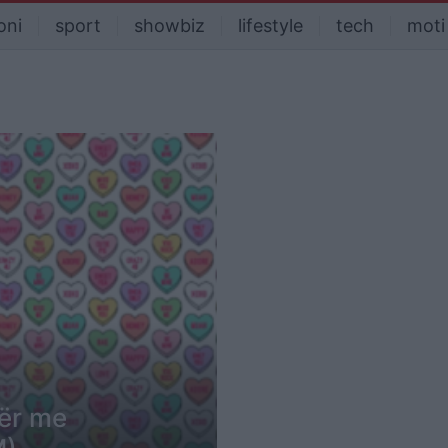
oni
sport
showbiz
lifestyle
tech
moti
mër me