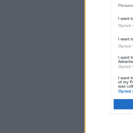
Persona
I want t
Opted 
I want t
Opted 
I want 
Advertis
Opted 
I want t
of my P
was col
Opted 