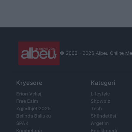
© 2003 -
2026 Albeu Online Medi
Kryesore
Kategori
Erion Veliaj
Lifestyle
Free Esim
Showbiz
Zgjedhjet 2025
Tech
Belinda Balluku
Shëndetësi
SPAK
Argetim
Kombëtarja
Enciklopedi