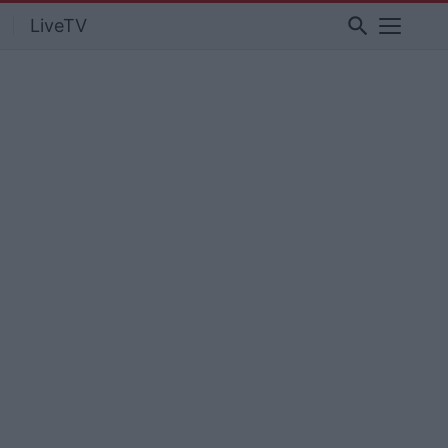
search
LiveTV