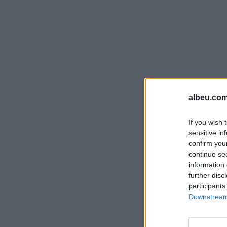
albeu.com
If you wish 
sensitive in
confirm you
continue se
information 
further disc
participants
Downstream 