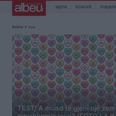
lajme
kosovë
maqed
keyboard_arrow_right
Ballina
love
TEST/ A mund të gjeni një ze