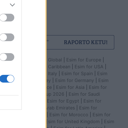
Esim for Global
|
Esim for Europe
|
Esim for Caribbean
|
Esim for USA
|
Esim for Italy
|
Esim for Spain
|
Esim
for Turkey
|
Esim for Germany
|
Esim
for Greece
|
Esim for Asia
|
Esim for
World Cup 2026
|
Esim for Saudi
Arabia
|
Esim for Egypt
|
Esim for
United Arab Emirates
|
Esim for
Balkans
|
Esim for Morocco
|
Esim for
China
|
Esim for United Kingdom
|
Esim