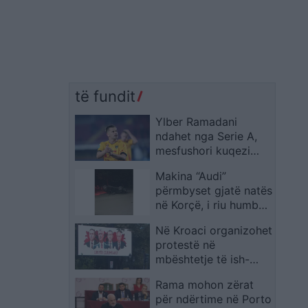
të fundit
Ylber Ramadani
ndahet nga Serie A,
mesfushori kuqezi
pritet të transferohet
Makina “Audi”
te Corum FK në Turqi
përmbyset gjatë natës
në Korçë, i riu humb
drejtimin e mjetit
Në Kroaci organizohet
protestë në
mbështetje të ish-
drejtuesve të UÇK-së
Rama mohon zërat
për ndërtime në Porto