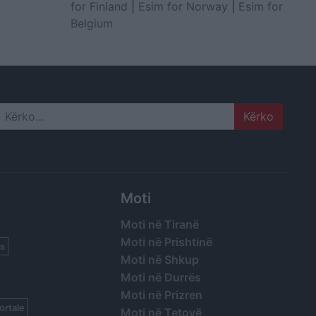
for Finland
|
Esim for Norway
|
Esim for
Belgium
Search
Moti
Moti në Tiranë
Moti në Prishtinë
s
Moti në Shkup
Moti në Durrës
Moti në Prizren
ortale
Moti në Tetovë