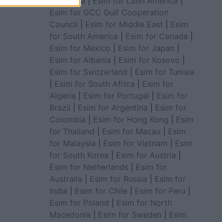
for Africa
|
Esim for Latin America
|
Esim for GCC Gulf Cooperation
Council
|
Esim for Middle East
|
Esim
for South America
|
Esim for Canada
|
Esim for Mexico
|
Esim for Japan
|
Esim for Albania
|
Esim for Kosovo
|
Esim for Switzerland
|
Esim for Tunisia
|
Esim for South Africa
|
Esim for
Algeria
|
Esim for Portugal
|
Esim for
Brazil
|
Esim for Argentina
|
Esim for
Colombia
|
Esim for Hong Kong
|
Esim
for Thailand
|
Esim for Macau
|
Esim
for Malaysia
|
Esim for Vietnam
|
Esim
for South Korea
|
Esim for Austria
|
Esim for Netherlands
|
Esim for
Australia
|
Esim for Russia
|
Esim for
India
|
Esim for Chile
|
Esim for Peru
|
Esim for Poland
|
Esim for North
Macedonia
|
Esim for Sweden
|
Esim