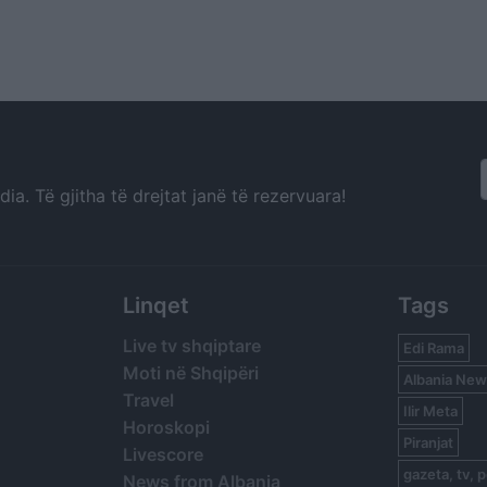
a. Të gjitha të drejtat janë të rezervuara!
Linqet
Tags
Live tv shqiptare
Edi Rama
Moti në Shqipëri
Albania New
Travel
Ilir Meta
Horoskopi
Piranjat
Livescore
gazeta, tv, p
News from Albania