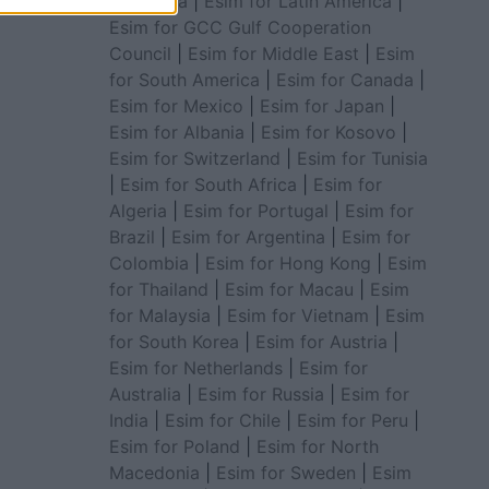
for Africa
|
Esim for Latin America
|
Esim for GCC Gulf Cooperation
Council
|
Esim for Middle East
|
Esim
for South America
|
Esim for Canada
|
Esim for Mexico
|
Esim for Japan
|
Esim for Albania
|
Esim for Kosovo
|
Esim for Switzerland
|
Esim for Tunisia
|
Esim for South Africa
|
Esim for
Algeria
|
Esim for Portugal
|
Esim for
Brazil
|
Esim for Argentina
|
Esim for
Colombia
|
Esim for Hong Kong
|
Esim
for Thailand
|
Esim for Macau
|
Esim
for Malaysia
|
Esim for Vietnam
|
Esim
for South Korea
|
Esim for Austria
|
Esim for Netherlands
|
Esim for
Australia
|
Esim for Russia
|
Esim for
India
|
Esim for Chile
|
Esim for Peru
|
Esim for Poland
|
Esim for North
Macedonia
|
Esim for Sweden
|
Esim