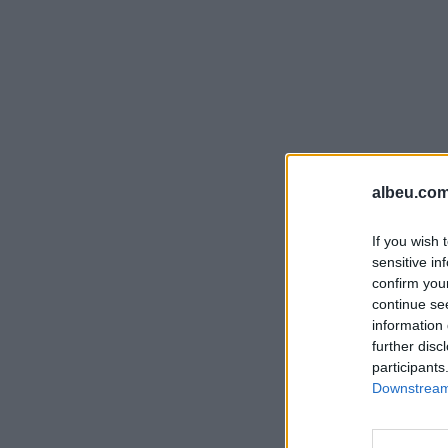
albeu.com
If you wish 
sensitive in
confirm you
continue se
information 
further disc
participants
Downstream 