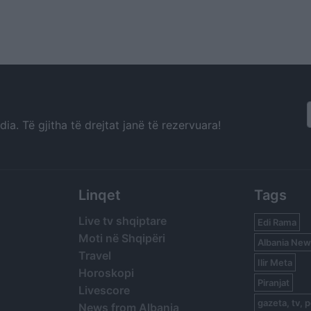
a. Të gjitha të drejtat janë të rezervuara!
Linqet
Tags
Live tv shqiptare
Edi Rama
Moti në Shqipëri
Albania New
Travel
Ilir Meta
Horoskopi
Piranjat
Livescore
gazeta, tv, p
News from Albania