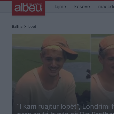
lajme
kosovë
maqed
keyboard_arrow_right
Ballina
lopet
“I kam ruajtur lopët”, Londrimi 