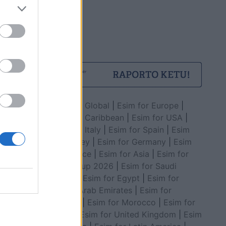
Esim for Global
|
Esim for Europe
|
Esim for Caribbean
|
Esim for USA
|
Esim for Italy
|
Esim for Spain
|
Esim
for Turkey
|
Esim for Germany
|
Esim
for Greece
|
Esim for Asia
|
Esim for
World Cup 2026
|
Esim for Saudi
Arabia
|
Esim for Egypt
|
Esim for
United Arab Emirates
|
Esim for
Balkans
|
Esim for Morocco
|
Esim for
China
|
Esim for United Kingdom
|
Esim