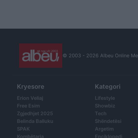
© 2003 -
2026 Albeu Online Medi
Kryesore
Kategori
Erion Veliaj
Lifestyle
Free Esim
Showbiz
Zgjedhjet 2025
Tech
Belinda Balluku
Shëndetësi
SPAK
Argetim
Kombëtarja
Enciklopedi