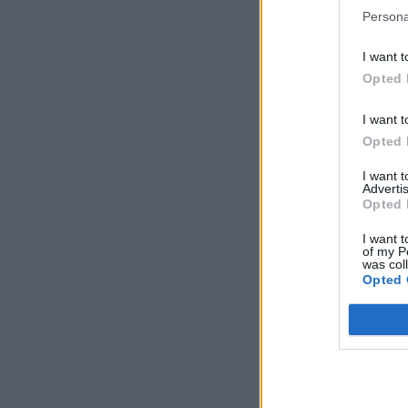
Persona
I want t
Opted 
I want t
Opted 
I want 
Advertis
Opted 
I want t
of my P
was col
Opted 