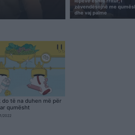
r
lopëve është rritur, i
zëvendësojnë me qumësh
dhe vaj palme
 do të na duhen më për
uar qumësht
01/2022