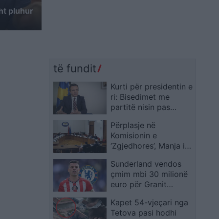
t pluhur
të fundit
Kurti për presidentin e
ri: Bisedimet me
partitë nisin pas
certifikimit të
Përplasje në
rezultateve
Komisionin e
‘Zgjedhores’, Manja i
drejtohet Ivi Kasos me
Sunderland vendos
tone të ashpra: Mbylle
çmim mbi 30 milionë
gojën o legen, të kam
euro për Granit
dëgjuar fort
Xhakën, media
Kapet 54-vjeçari nga
britanike tregon
Tetova pasi hodhi
arsyen e bllokimit të