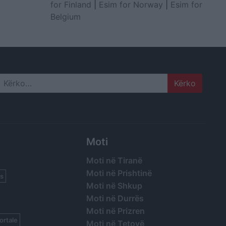
for Finland
|
Esim for Norway
|
Esim for
Belgium
Search
Moti
Moti në Tiranë
Moti në Prishtinë
s
Moti në Shkup
Moti në Durrës
Moti në Prizren
ortale
Moti në Tetovë