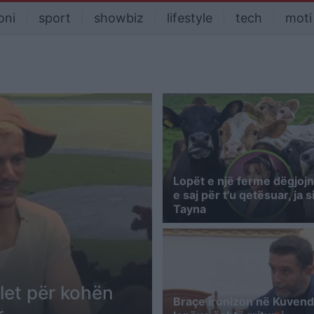
oni
sport
showbiz
lifestyle
tech
moti
Lopët e një ferme dëgjoj
e saj për t’u qetësuar, ja 
Tayna
flet për kohën
Braçe ironizon në Kuvend