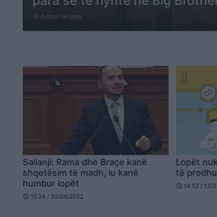
para se të hynte në Big Brothe
4 muaj me parë
schedule
Salianji: Rama dhe Braçe kanë
Lopët nuk
shqetësim të madh, iu kanë
të prodh
humbur lopët
14:53 / 13/
schedule
15:24 / 30/06/2022
schedule